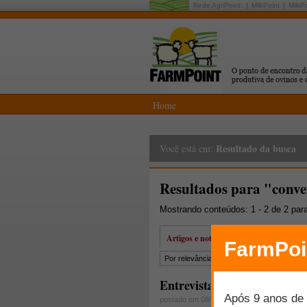
Rede AgriPoint:
MilkPoint
MilkP
Home
Resultado da busca
Você está em:
Resultados para "conv
Mostrando conteúdos: 1 - 2 de 2 par
Artigos e notícias
Por relevância
Por data
Mais lidos
Entrevista com Angelo Agu
postado em 08/11/2010