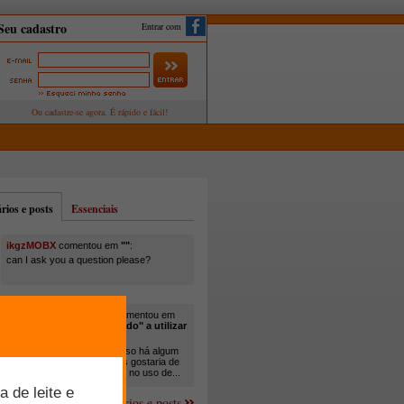
Entrar com
ios e posts
Essenciais
ikgzMOBX
comentou em
""
:
can I ask you a question please?
itamar santos pedreira
comentou em
"Você está sendo "obrigado" a utilizar
cana-de-açúcar na..."
:
Em minha propriedade, já uso há algum
tempo cana com ureia, mas gostaria de
um melhor aprofundamento no uso de...
Mais comentários e posts