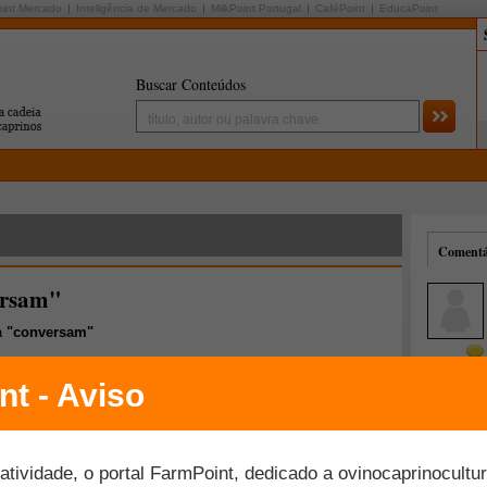
oint Mercado
Inteligência de Mercado
MilkPoint Portugal
CaféPoint
EducaPoint
Buscar Conteúdos
Comentár
ersam"
a
"conversam"
Mais comentados
Melhor avaliados
inaga, do Sebrae/RS