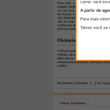
Este mês, o FarmPoint entrevistou 
Angelo também é um dos responsávei
vez por ano e tem apresentado um au
de ovinos, conforme explica o coord
são efetivadas na ocasião. "Mostram
são as suas vantagens; depois dess
conhecem as ofertas; feito isso, di
próxima temporada", conta Aguinaga. 
Eficiência da agropecuária 
postado em 22/11/2011
O Brasil pode dobrar a sua produção
milhões de toneladas em 2020. Dispõ
além dessa marca. Mas o produto que
infraestrutura precária, estrutura tr
crédito.
Mostrando conteúdos: 1 - 2 de 2 par
Últimas Atualizações