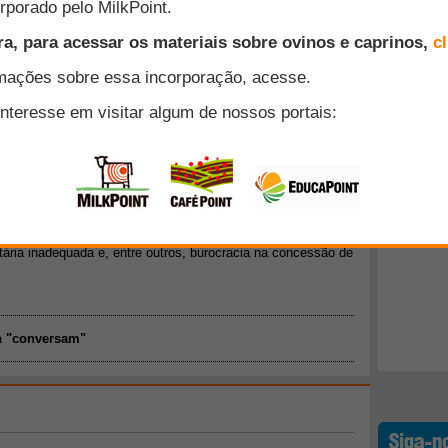
Angelo Aguinaga, coordenador de agronegócios do Sebrae/RS.
s pela rodada de negócios de ovinos, que é realizada uma
mento significativo a cada edição. A sistemática da rodada
enador, é diferenciada das demais, pois as negociações não
Top 10
os aos interessados o que representa esse produto e quais
e primeiro momento, os compradores conversam entre si e
scutem internamente e só então definem um parceiro para a
+ Lidos
Acesse e confira a entrevista!
fica perdida no caminho
 de grãos nos próximos anos, e superar a marca das 300
e de área, água, clima e tecnologia adequados para até ir
 é extraído da terra continuará enfrentando gargalos da
ibutária inadequada e, entre outros, burocracia na concessão de
a
"conversam"