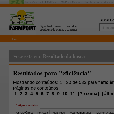
Rede AgriPoint:
MilkPoint
MilkPoint Mercado
Inteligência de Mercado
Buscar Co
Home
Resultado da busca
Você está em:
Resultados para "eficiência"
Mostrando conteúdos: 1 - 20 de 533 para
"eficiê
Páginas de conteúdos:
1
2
3
4
5
6
7
8
9
10
11
[
Próxima
]
[
Últi
Artigos e notícias
Por relevância
Por data
Mais lidos
Mais comentados
Melhor avalia