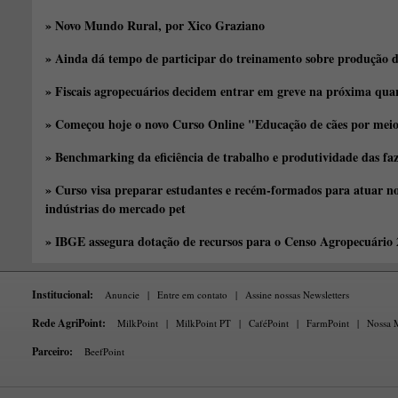
» Novo Mundo Rural, por Xico Graziano
» Ainda dá tempo de participar do treinamento sobre produção d
» Fiscais agropecuários decidem entrar em greve na próxima quar
» Começou hoje o novo Curso Online "Educação de cães por meio 
» Benchmarking da eficiência de trabalho e produtividade das fa
» Curso visa preparar estudantes e recém-formados para atuar no
indústrias do mercado pet
» IBGE assegura dotação de recursos para o Censo Agropecuário
Institucional:
Anuncie
|
Entre em contato
|
Assine nossas Newsletters
Rede AgriPoint:
MilkPoint
|
MilkPoint PT
|
CaféPoint
|
FarmPoint
|
Nossa M
Parceiro:
BeefPoint