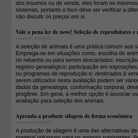
dos insumos ou de venda, eles foram os mesmos
sistemas, portanto o foco deve ser verificar a dife
não discutir os preços em si.
Vale a pena ler de novo! Seleção de reprodutores e 
postado em 10/10/2013
A seleção de animais é uma prática comum aos s
Emprega-se em situações como, escolha de anima
no rebanho ou para serem descartados; inscriçã
registro genealógico; participação em exposições
ou programas de reprodução e; destinados à venda
serem utilizados nesta avaliação podem ser vári
dados da genealogia, conformação corporal, des
progênie. Em geral, a melhor opção é associar o
avaliação para seleção dos animais.
Aprenda a produzir silagem de forma econômica
postado em 25/09/2013
A produção de silagem é uma das alternativas de
material volumoso para os animais ruminantes. Po