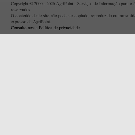
Copyright © 2000 - 2026 AgriPoint - Serviços de Informação para o A
reservados
O conteúdo deste site não pode ser copiado, reproduzido ou transmi
expresso da AgriPoint.
Consulte nossa Política de privacidade