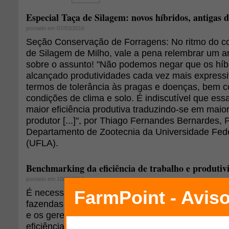
Especial Taça de Silagem: novos híbridos, antigas d
postado em 07/03/2016
Seção Conservação de Forragens: No ritmo do co
de Silagem de Milho, vale a pena relembrar um a
sobre o assunto! "Não podemos negar que os híb
alcançado produtividades cada vez mais express
termos de tolerância às pragas e doenças, bem 
condições de clima e solo. É indiscutível que es
maior eficiência produtiva traduzindo-se em maior
produtor [...]", por Thiago Fernandes Bernardes, 
Departamento de Zootecnia da Universidade Fede
(UFLA).
Benchmarking da eficiência de trabalho e produtiv
postado em 10/09/2015
É necessária muita mão de obra familiar e contra
fazendas modernas. A mão de obra é um insumo 
e os gerentes das fazendas precisam se pergunta
eficiência e a produtividade necessárias para que