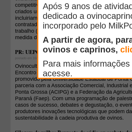
competitivo. Uma forma de avaliar essa questão
criados usando dados de fazendas similares. Be
incluiriam mão de obra familiar e operador, bem
contratada. Esse artigo foca em dois benchmarks:
trabalho (uma medida de custo) e produtividade 
medida de produção).
PR: UEPG promove encontro de incentivo à ovinoc
postado em 16/04/2015
Ovinocultores de todo o País vão participar, em 8
Encontro Mercadológico de Incentivo à Ovinocultu
promovido pela Universidade Estadual de Ponta
parceria com a Associação Comercial, Industrial 
Ponta Grossa (ACIPG) e a Federação da Agricult
Paraná (Faep). Com uma programação de palestr
casos de sucesso, debates e degustação, o even
produtores inovações tecnológicas que podem dar
sustentabilidade à cadeia produtiva de ovinos.