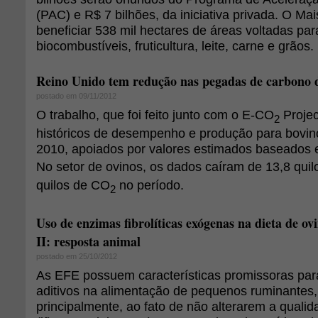
(PAC) e R$ 7 bilhões, da iniciativa privada. O Mai
beneficiar 538 mil hectares de áreas voltadas pa
biocombustíveis, fruticultura, leite, carne e grãos.
Reino Unido tem redução nas pegadas de carbono 
postado em 09/11/2012
O trabalho, que foi feito junto com o E-CO
Projec
2
históricos de desempenho e produção para bovin
2010, apoiados por valores estimados baseado
No setor de ovinos, os dados caíram de 13,8 qui
quilos de CO
no período.
2
Uso de enzimas fibrolíticas exógenas na dieta de ov
II: resposta animal
postado em 25/10/2012
As EFE possuem características promissoras par
aditivos na alimentação de pequenos ruminantes
principalmente, ao fato de não alterarem a qualid