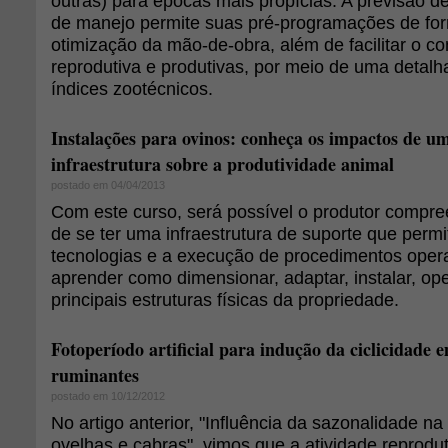
outras) para épocas mais propícias. A previsão de
de manejo permite suas pré-programações de fo
otimização da mão-de-obra, além de facilitar o co
reprodutiva e produtivas, por meio de uma detalh
índices zootécnicos.
Instalações para ovinos: conheça os impactos de 
infraestrutura sobre a produtividade animal
postado em 04/04/2013
Com este curso, será possível o produtor compre
de se ter uma infraestrutura de suporte que permi
tecnologias e a execução de procedimentos opera
aprender como dimensionar, adaptar, instalar, op
principais estruturas físicas da propriedade.
Fotoperíodo artificial para indução da ciclicidade
ruminantes
postado em 10/12/2012
No artigo anterior, "Influência da sazonalidade n
ovelhas e cabras", vimos que a atividade reprodu