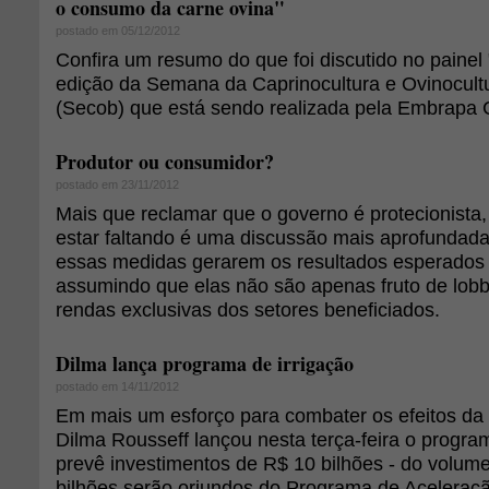
o consumo da carne ovina"
postado em 05/12/2012
Confira um resumo do que foi discutido no painel
edição da Semana da Caprinocultura e Ovinocultu
(Secob) que está sendo realizada pela Embrapa 
Produtor ou consumidor?
postado em 23/11/2012
Mais que reclamar que o governo é protecionista
estar faltando é uma discussão mais aprofundad
essas medidas gerarem os resultados esperados 
assumindo que elas não são apenas fruto de lobb
rendas exclusivas dos setores beneficiados.
Dilma lança programa de irrigação
postado em 14/11/2012
Em mais um esforço para combater os efeitos da 
Dilma Rousseff lançou nesta terça-feira o progra
prevê investimentos de R$ 10 bilhões - do volum
bilhões serão oriundos do Programa de Aceleraç