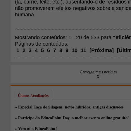
(lã, carne, leite, etc.), ausentando-o de resíduos 
não promoverem efeitos negativos sobre a sanid
humana.
Mostrando conteúdos: 1 - 20 de 533 para
"eficiê
Páginas de conteúdos:
1
2
3
4
5
6
7
8
9
10
11
[
Próxima
]
[
Últi
Carregar mais notícias
Últimas Atualizações
» Especial Taça de Silagem: novos híbridos, antigas discussões
» Participe do EducaPoint Day, o melhor evento online gratuito!
» Vem aí o EducaPoint!