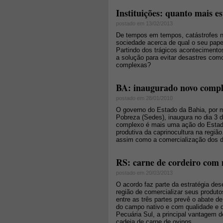
Instituições: quanto mais es
postado em 13/02/2013
De tempos em tempos, catástrofes na
sociedade acerca de qual o seu papel
Partindo dos trágicos aconteciment
a solução para evitar desastres como
complexas?
BA: inaugurado novo compl
postado em 28/01/2010
O governo do Estado da Bahia, por 
Pobreza (Sedes), inaugura no dia 3 d
complexo é mais uma ação do Estado
produtiva da caprinocultura na região
assim como a comercialização dos d
RS: carne de cordeiro com 
postado em 20/03/2013
O acordo faz parte da estratégia des
região de comercializar seus produt
entre as três partes prevê o abate d
do campo nativo e com qualidade e d
Pecuária Sul, a principal vantagem d
cadeia de carne de ovinos.