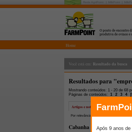
Rede AgriPoint:
MilkPoint
MilkP
Home
Resultado da busca
Você está em:
Resultados para "empr
Mostrando conteúdos: 1 - 20 de 68 
Páginas de conteúdos:
1
2
3
4
[
Artigos e notícias
Por relevância
Por data
Mais lidos
Cabanha Unimar - inovaçõe