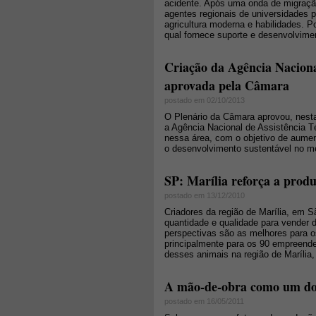
acidente. Após uma onda de migração
agentes regionais de universidades 
agricultura moderna e habilidades. 
qual fornece suporte e desenvolvim
Criação da Agência Naciona
aprovada pela Câmara
postado em 02/10/2013
O Plenário da Câmara aprovou, nesta 
a Agência Nacional de Assistência Té
nessa área, com o objetivo de aumen
o desenvolvimento sustentável no me
SP: Marília reforça a produ
postado em 13/12/2010
Criadores da região de Marília, em 
quantidade e qualidade para vender d
perspectivas são as melhores para 
principalmente para os 90 empreended
desses animais na região de Marília,
A mão-de-obra como um dos 
postado em 16/05/2011