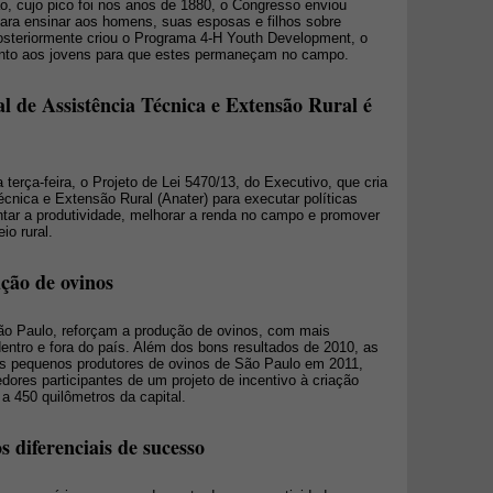
, cujo pico foi nos anos de 1880, o Congresso enviou
para ensinar aos homens, suas esposas e filhos sobre
Posteriormente criou o Programa 4-H Youth Development, o
ento aos jovens para que estes permaneçam no campo.
l de Assistência Técnica e Extensão Rural é
terça-feira, o Projeto de Lei 5470/13, do Executivo, que cria
cnica e Extensão Rural (Anater) para executar políticas
tar a produtividade, melhorar a renda no campo e promover
io rural.
ção de ovinos
São Paulo, reforçam a produção de ovinos, com mais
entro e fora do país. Além dos bons resultados de 2010, as
os pequenos produtores de ovinos de São Paulo em 2011,
ores participantes de um projeto de incentivo à criação
 a 450 quilômetros da capital.
diferenciais de sucesso