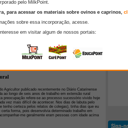
imar em investir na ovinocultura foi devido à elevada
ne ovina, além de colaborar para aulas práticas dos
 pesquisas tanto para a Graduação quanto para a Pós
Top 10
 de formar novos empreendedores (alunos da Universidade)
nteressante em pequenas e médias propriedades, que é o
ia Agrárias.
+ Lidos
menta sobre o mercado ovino
FarmPoint, Daniel de Araújo Souza de Fortaleza, Ceará,
enviada em seu artigo "
Carne ovina no Uruguai e sua relação
". Acesse e leia o comentário do autor do artigo.
ural
o do Agricultor publicado recentemente no Diário Catarinense
 ao longo de seis anos de trabalho em extensão rural
ta preocupação refere-se ao processo sucessório vivido hoje
da vez mais difícil de acontecer. Nos dias de labuta pelo
(e tenho certeza pelos relatos de colegas), tinha dias que eu
de certa forma, pois desenvolvia determinado trabalho em
a acompanhar-me geralmente eram pessoas com idade acima