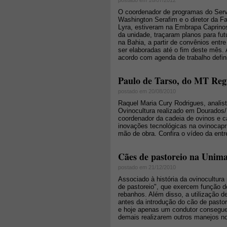
postado em 16/07/2012
O coordenador de programas do Serv
Washington Serafim e o diretor da Fa
Lyra, estiveram na Embrapa Caprin
da unidade, traçaram planos para futu
na Bahia, a partir de convênios entr
ser elaboradas até o fim deste mês.
acordo com agenda de trabalho defin
Paulo de Tarso, do MT Regi
postado em 20/08/2010
Raquel Maria Cury Rodrigues, analis
Ovinocultura realizado em Dourados/
coordenador da cadeia de ovinos e c
inovações tecnológicas na ovinocapri
mão de obra. Confira o vídeo da entr
Cães de pastoreio na Unim
postado em 21/12/2010
Associado à história da ovinocultur
de pastoreio", que exercem função d
rebanhos. Além disso, a utilização 
antes da introdução do cão de pastor
e hoje apenas um condutor consegue
demais realizarem outros manejos n