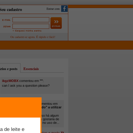
Entrar com
ios e posts
Essenciais
ikgzMOBX
comentou em
""
:
can I ask you a question please?
itamar santos pedreira
comentou em
"Você está sendo "obrigado" a utilizar
cana-de-açúcar na..."
:
Em minha propriedade, já uso há algum
tempo cana com ureia, mas gostaria de
um melhor aprofundamento no uso de...
Mais comentários e posts