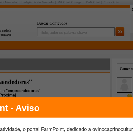
oint Mercado
Inteligência de Mercado
MilkPoint Portugal
CaféPoint
EducaPoint
Buscar Conteúdos
Comentár
eendedores"
para
"empreendedores"
Próxima
]
Mais comentados
Melhor avaliados
s na ovinocultura