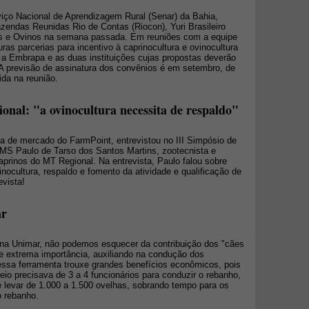
iço Nacional de Aprendizagem Rural (Senar) da Bahia,
zendas Reunidas Rio de Contas (Riocon), Yuri Brasileiro
os e Ovinos na semana passada. Em reuniões com a equipe
ras parcerias para incentivo à caprinocultura e ovinocultura
e a Embrapa e as duas instituições cujas propostas deverão
 A previsão de assinatura dos convênios é em setembro, de
ida na reunião.
onal: "a ovinocultura necessita de respaldo"
ta de mercado do FarmPoint, entrevistou no III Simpósio de
MS Paulo de Tarso dos Santos Martins, zootecnista e
aprinos do MT Regional. Na entrevista, Paulo falou sobre
nocultura, respaldo e fomento da atividade e qualificação de
evista!
ar
a na Unimar, não podemos esquecer da contribuição dos "cães
e extrema importância, auxiliando na condução dos
dessa ferramenta trouxe grandes benefícios econômicos, pois
eio precisava de 3 a 4 funcionários para conduzir o rebanho,
 levar de 1.000 a 1.500 ovelhas, sobrando tempo para os
o rebanho.