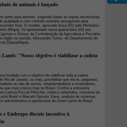
bate de animais é lançado
o porte para animais, seguindo todas as regras necessárias
de qualidade e com controle sanitário assegurado para
nsumidor final. O modelo, aprovado terça (01) pelo Ministério
ento (Mapa), foi apresentado nesta quarta-feira (02) aos
prinos e Ovinos da Confederação da Agricultura e Pecuária
do órgão na reunião, Alessandro Torres, do Departamento de
mal (Dipoa/Mapa).
 Lamb: "Nosso objetivo é viabilizar a cadeia
a fundada com o objetivo de viabilizar toda a cadeia
o Rio de Janeiro, ou seja, possibilitar que micro, pequenos,
riadores ou não de ovinos, empreendedores e investidores,
 que mais cresce hoje no Brasil. Confira a entrevista
m Letícia Piccoli Pfitscher, médica veterinária, instrutora do
amb Brasil e Marcelo Spinola Viana, analista de sistemas,
tor administrativo e operacional da Green Lamb do Brasil.
n e Embrapa discute incentivo à
ia