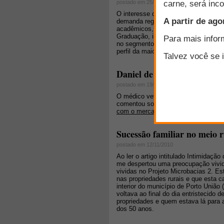
postado em 25/05/2009
O interesse do projeto da Cabanha Un
demanda regional e nacional pela car
acadêmicos, bem como incentivar as
Graduação, inclusive com o objetivo
no segmento ovinícola, pois sendo i
perfil da maioria dos alunos da Ciênc
Daniel de Araújo Souza co
postado em 19/01/2010
O médico veterinário e colunista do 
comentou sobre a carta de um leitor 
com o mercado doméstico brasileiro
Sucessão familiar no meio r
postado em 12/11/2010
Ao ler o artigo intitulado Intimidaçã
me despertou uma preocupação vivida
vividas no Projeto Microbacias 2. Es
nas propriedades rurais e que esta ca
interior do município de Porto União 
voltava ao final do dia entristecido 
propriedades e quem estava lá par
dos 50 anos.