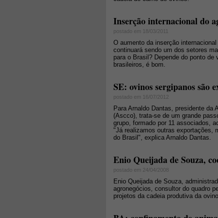
Inserção internacional do a
postado em 18/03/2011
O aumento da inserção internacional 
continuará sendo um dos setores mai
para o Brasil? Depende do ponto de 
brasileiros, é bom.
SE: ovinos sergipanos são 
postado em 16/07/2012
Para Arnaldo Dantas, presidente da 
(Ascco), trata-se de um grande pass
grupo, formado por 11 associados, ac
"Já realizamos outras exportações, m
do Brasil", explica Arnaldo Dantas.
Enio Queijada de Souza, co
postado em 24/04/2008
Enio Queijada de Souza, administra
agronegócios, consultor do quadro 
projetos da cadeia produtiva da ovin