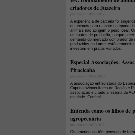
BA: confinamento de animai
criadores de Juazeiro
postado em 16/03/2012
A experiência de parceria foi sugerid
de animais para o abate na época de
animais não atingem o peso ideal. O
os custos de produção, porque preci
demanda do mercado comprador de su
produzidos no Lamm estão conceitua
investem em pratos variados.
Especial Associações: Asso
Piracicaba
postado em 15/07/2010
A associação entrevistada do Espec
Caprino-ovinocultores de Região e P
associação é citado a história da AC
entidade. Confira!
Entenda como os filhos de 
agropecuária
postado em 23/10/2013
Os americanos têm pensado de forma 