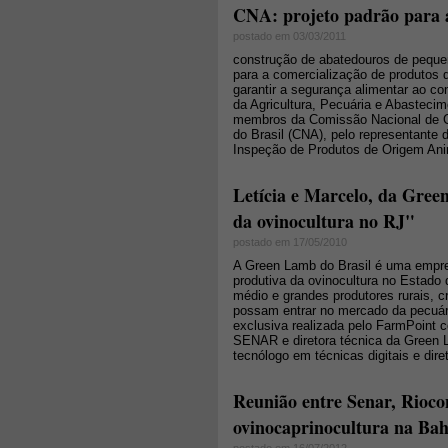
CNA: projeto padrão para a
postado em 03/03/2011
construção de abatedouros de pequen
para a comercialização de produtos 
garantir a segurança alimentar ao co
da Agricultura, Pecuária e Abastecim
membros da Comissão Nacional de Ca
do Brasil (CNA), pelo representante 
Inspeção de Produtos de Origem Ani
Letícia e Marcelo, da Green
da ovinocultura no RJ"
postado em 17/05/2010
A Green Lamb do Brasil é uma empres
produtiva da ovinocultura no Estado d
médio e grandes produtores rurais, c
possam entrar no mercado da pecuária
exclusiva realizada pelo FarmPoint co
SENAR e diretora técnica da Green L
tecnólogo em técnicas digitais e dire
Reunião entre Senar, Rioco
ovinocaprinocultura na Bah