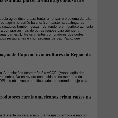
s estimula parceria entre agroindústria e
a pela agroindústria para tentar amenizar o problema da falta
 estiagem no sertão baiano. Sem pasto na caatinga, os
s criadores também deixam de vender e o frigorífico aumenta
sa comprar animais de outras regiões para atender a
as carnes. Entre os clientes compradores dos cortes
dos restaurantes e churrascarias de São Paulo, que
ciação de Caprino-ovinocultores da Região de
ial Associações deste mês é a ACOPI (Associação dos
iracicaba). Na entrevista concedida pelos membros da
OPI, os objetivos e as dificuldades encontradas hoje pela
produtores rurais americanos criam raízes na
diferente sobre a agricultura há muito tempo - e não por