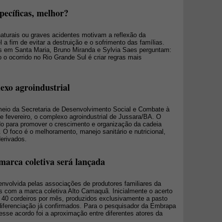
pecíficas, melhor?
turais ou graves acidentes motivam a reflexão da
 a fim de evitar a destruição e o sofrimento das famílias.
os em Santa Maria, Bruno Miranda e Sylvia Saes perguntam:
 o ocorrido no Rio Grande Sul é criar regras mais
exo agroindustrial
meio da Secretaria de Desenvolvimento Social e Combate à
e fevereiro, o complexo agroindustrial de Jussara/BA. O
 para promover o crescimento e organização da cadeia
. O foco é o melhoramento, manejo sanitário e nutricional,
erivados.
marca coletiva será lançada
envolvida pelas associações de produtores familiares da
os com a marca coletiva Alto Camaquã. Inicialmente o acerto
e 40 cordeiros por mês, produzidos exclusivamente a pasto
iferenciação já confirmados. Para o pesquisador da Embrapa
esse acordo foi a aproximação entre diferentes atores da