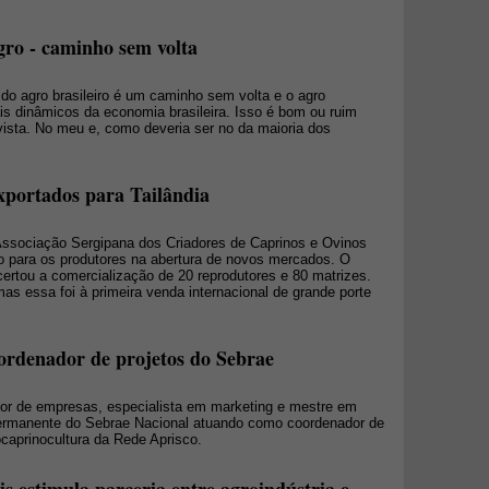
gro - caminho sem volta
do agro brasileiro é um caminho sem volta e o agro
s dinâmicos da economia brasileira. Isso é bom ou ruim
vista. No meu e, como deveria ser no da maioria dos
exportados para Tailândia
Associação Sergipana dos Criadores de Caprinos e Ovinos
o para os produtores na abertura de novos mercados. O
ertou a comercialização de 20 reprodutores e 80 matrizes.
as essa foi à primeira venda internacional de grande porte
ordenador de projetos do Sebrae
dor de empresas, especialista em marketing e mestre em
permanente do Sebrae Nacional atuando como coordenador de
ocaprinocultura da Rede Aprisco.