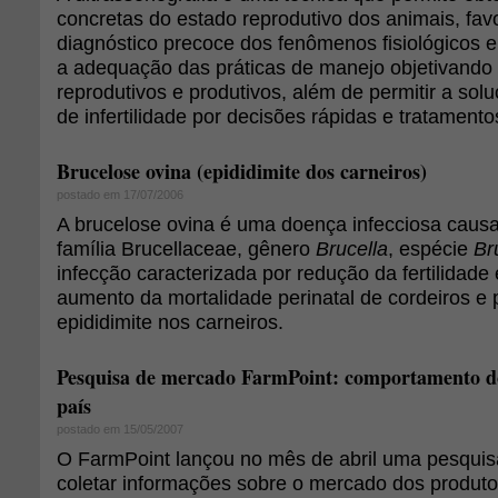
concretas do estado reprodutivo dos animais, fa
diagnóstico precoce dos fenômenos fisiológicos e
a adequação das práticas de manejo objetivando
reprodutivos e produtivos, além de permitir a so
de infertilidade por decisões rápidas e tratamen
Brucelose ovina (epididimite dos carneiros)
postado em 17/07/2006
A brucelose ovina é uma doença infecciosa causa
família Brucellaceae, gênero
Brucella
, espécie
Br
infecção caracterizada por redução da fertilidade
aumento da mortalidade perinatal de cordeiros e 
epididimite nos carneiros.
Pesquisa de mercado FarmPoint: comportamento do 
país
postado em 15/05/2007
O FarmPoint lançou no mês de abril uma pesquis
coletar informações sobre o mercado dos produto