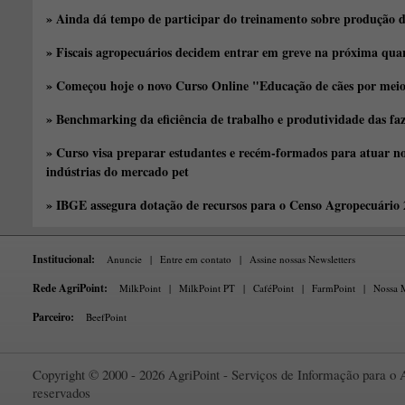
» Ainda dá tempo de participar do treinamento sobre produção d
» Fiscais agropecuários decidem entrar em greve na próxima quar
» Começou hoje o novo Curso Online "Educação de cães por meio 
» Benchmarking da eficiência de trabalho e produtividade das fa
» Curso visa preparar estudantes e recém-formados para atuar no
indústrias do mercado pet
» IBGE assegura dotação de recursos para o Censo Agropecuário
Institucional:
Anuncie
|
Entre em contato
|
Assine nossas Newsletters
Rede AgriPoint:
MilkPoint
|
MilkPoint PT
|
CaféPoint
|
FarmPoint
|
Nossa M
Parceiro:
BeefPoint
Copyright © 2000 - 2026 AgriPoint - Serviços de Informação para o A
reservados