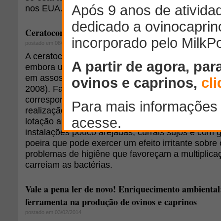
nos EUA.
Ceratoconjuntivite infecciosa em ovinos e caprinos
postado em 08/09/2009
A ceratoconjuntivite pode se manifestar em qual
embora uma maior freqüência de casos ocorra n
em assossiação ao aumento na população de mo
2008). Fatores que predispõe ao aparecimento do
correspondem a introdução de novos animais na 
realização de um período de adaptação ou quare
lotação animal por área de manejo, problemas de
instalações pouco arejadas, currais sujos e com
poeira que pode exercer um efeito irritante sobre
problemas de higiêne que favoreçam a multiplic
carreiam as bactérias.
Vale a pena ler de novo! Enriquecimento ambiental:
ferramenta na produção de ovinos e caprinos
postado em 03/02/2014