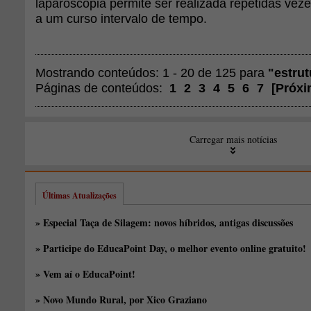
laparoscopia permite ser realizada repetidas ve
a um curso intervalo de tempo.
Mostrando conteúdos: 1 - 20 de 125 para
"estrut
Páginas de conteúdos:
1
2
3
4
5
6
7
[
Próxi
Carregar mais notícias
Últimas Atualizações
» Especial Taça de Silagem: novos híbridos, antigas discussões
» Participe do EducaPoint Day, o melhor evento online gratuito!
» Vem aí o EducaPoint!
» Novo Mundo Rural, por Xico Graziano