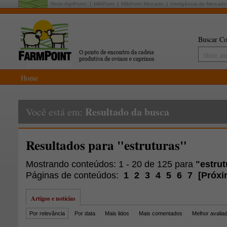
Rede AgriPoint:
MilkPoint
MilkPoint Mercado
Inteligência de Mercado
Buscar Co
Home
Resultado da busca
Você está em:
Resultados para "estruturas"
Mostrando conteúdos: 1 - 20 de 125 para
"estrut
Páginas de conteúdos:
1
2
3
4
5
6
7
[
Próxi
Artigos e notícias
Por relevância
Por data
Mais lidos
Mais comentados
Melhor avalia