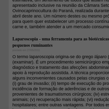
apresentado inclusive na reunião da Câmara Seto
Ovinocaprinocultura do Paraná, realizada duran
abril deste ano. Um número destes ou mesmo pr
para quem quer estabelecer um processo contín
carne e, também atender a um mercado consumi
Laparoscopia - uma ferramenta para as biotécnica
pequenos ruminantes
postado em 27/05/2011
O termo laparoscopia origina-se do grego
láparo
(
(examinar). É um procedimento semicirúrgico e
diagnóstico e tratamento das afecções abdomina
apoio à reprodução assistida. A técnica proporci
alguns inconvenientes causados pelas cirurgias 
(i) grau de invasão; (ii) tempo de execução do pro
incidência de formação de aderências e de outro
provenientes de traumatismos cirúrgicos; (iv) estr
animais; (v) recuperação mais rápida; (vi) reduçã
hospitalares; entre outras vantagens. Por todos e