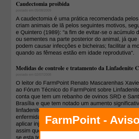
Caudectomia proibida
postado em 05/08/2009
A caudectomia é uma prática recomendada pelos 
criam animais de lã pelos seguintes motivos, se
e Quintero (1989): "a fim de evitar-se o acúmulo d
ou sementes na parte posterior do animal, já qu
podem causar infecções e bicheiras; facilitar a 
quando as fêmeas estão em idade reprodutiva".
Medidas de controle e tratamento da Linfadenite 
postado em 02/07/2008
O leitor do FarmPoint Renato Mascarenhas Xavie
ao Fórum Técnico do FarmPoint sobre Linfadenite
conta que tem um rebanho de ovinos SRD e Sant
Brasília e que tem notado um aumento significat
linfadenite. Foi aconselhado a mudar o protocolo
enfermidade, em vez da drenagem dos abscessos, 
aplicar injeções de solução de formol a 10% dent
assim que começarem a aumentar de tamanho. El
se esta terapêutica é segura e se for, porque a ap