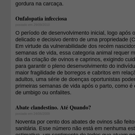
gordura na carcaça.
Onfalopatia infecciosa
postado em 29/09/2010
O período de desenvolvimento inicial, logo após o
delicado e decisivo dentro de uma propriedade 
Em virtude da vulnerabilidade dos recém nascido
semanas de vida, essa categoria animal requer m
dia da criação de ovinos e caprinos, exigindo cu
para garantir o pleno desenvolvimento do indivíd
maior fragilidade de borregos e cabritos em rela
adultos, uma série de doenças oportunistas pod
primeiras semanas de vida após o parto, como é 
de umbigo ou onfalites.
Abate clandestino. Até Quando?
postado em 24/06/2009
Noventa por cento dos abates de ovinos são feito
sanitária. Esse número não está em nenhuma estat
estimativa, um sentimento de todos que atuam no