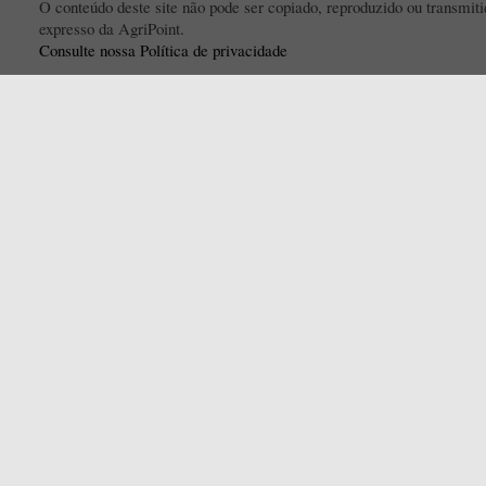
O conteúdo deste site não pode ser copiado, reproduzido ou transmi
expresso da AgriPoint.
Consulte nossa Política de privacidade