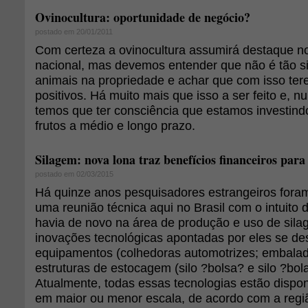
Ovinocultura: oportunidade de negócio?
postado em 20/01/2011
Com certeza a ovinocultura assumirá destaque n
nacional, mas devemos entender que não é tão s
animais na propriedade e achar que com isso ter
positivos. Há muito mais que isso a ser feito e, 
temos que ter consciência que estamos investind
frutos a médio e longo prazo.
Silagem: nova lona traz benefícios financeiros para
postado em 02/03/2015
Há quinze anos pesquisadores estrangeiros fora
uma reunião técnica aqui no Brasil com o intuito
havia de novo na área de produção e uso de sila
inovações tecnológicas apontadas por eles se des
equipamentos (colhedoras automotrizes; embalador
estruturas de estocagem (silo ?bolsa? e silo ?bola?
Atualmente, todas essas tecnologias estão dispon
em maior ou menor escala, de acordo com a regi