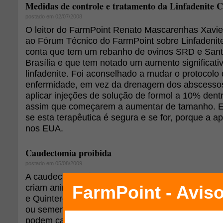
Medidas de controle e tratamento da Linfadenite 
postado em 02/07/2008
O leitor do FarmPoint Renato Mascarenhas Xavie
ao Fórum Técnico do FarmPoint sobre Linfadenite
conta que tem um rebanho de ovinos SRD e Sant
Brasília e que tem notado um aumento significat
linfadenite. Foi aconselhado a mudar o protocolo
enfermidade, em vez da drenagem dos abscessos, 
aplicar injeções de solução de formol a 10% dent
assim que começarem a aumentar de tamanho. El
se esta terapêutica é segura e se for, porque a ap
nos EUA.
Caudectomia proibida
postado em 05/08/2009
A caudectomia é uma prática recomendada pelos 
criam animais de lã pelos seguintes motivos, se
e Quintero (1989): "a fim de evitar-se o acúmulo d
ou sementes na parte posterior do animal, já qu
podem causar infecções e bicheiras; facilitar a 