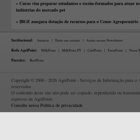
» Curso visa preparar estudantes e recém-formados para atuar no
indústrias do mercado pet
» IBGE assegura dotação de recursos para o Censo Agropecuário
Institucional:
Anuncie
|
Entre em contato
|
Assine nossas Newsletters
Rede AgriPoint:
MilkPoint
|
MilkPoint PT
|
CaféPoint
|
FarmPoint
|
Nossa M
Parceiro:
BeefPoint
Copyright © 2000 - 2026 AgriPoint - Serviços de Informação para o A
reservados
O conteúdo deste site não pode ser copiado, reproduzido ou transmi
expresso da AgriPoint.
Consulte nossa Política de privacidade