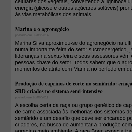
celulares dos vegetais, convertendo a ligninocelu
energia (glicose e outros açúcares solúveis) pro
às vias metabólicas dos animais.
Marina e o agronegócio
postado em 02/09/2014
Marina Silva aproximou-se do agronegócio na úl
numa importante feira do setor sucroenergético, 
lideranças na sexta-feira e seus assessores vêm
pessoas-chave do setor. Todos sabem que o agro
momentos de atrito com Marina no período em que e
Produção de caprinos de corte no semiárido: criaç
SRD criados no sistema semi-intensivo
postado em 10/06/2011
A escolha certa da raça ou grupo genético de ca
de carne associada às melhorias dos sistemas d
semiárido é um desafio que deve ser encarado po
criadores, na busca de aumentar a produção com
agredir o meio ambiente. A raça Boer, especializ