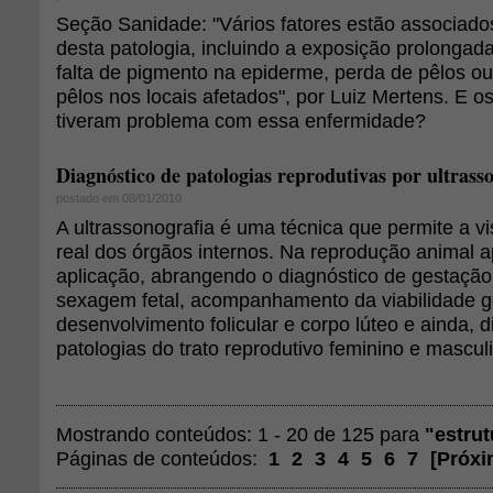
Seção Sanidade: "Vários fatores estão associad
desta patologia, incluindo a exposição prolongada 
falta de pigmento na epiderme, perda de pêlos o
pêlos nos locais afetados", por Luiz Mertens. E o
tiveram problema com essa enfermidade?
Diagnóstico de patologias reprodutivas por ultrass
postado em 08/01/2010
A ultrassonografia é uma técnica que permite a v
real dos órgãos internos. Na reprodução animal 
aplicação, abrangendo o diagnóstico de gestação,
sexagem fetal, acompanhamento da viabilidade g
desenvolvimento folicular e corpo lúteo e ainda, 
patologias do trato reprodutivo feminino e mascul
Mostrando conteúdos: 1 - 20 de 125 para
"estrut
Páginas de conteúdos:
1
2
3
4
5
6
7
[
Próxi