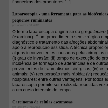
financeiras dos produtores.[...]
Laparoscopia - uma ferramenta para as biotécnica
pequenos ruminantes
postado em 27/05/2011
O termo laparoscopia origina-se do grego
láparo
(
(examinar). É um procedimento semicirúrgico e
diagnóstico e tratamento das afecções abdomina
apoio à reprodução assistida. A técnica proporci
alguns inconvenientes causados pelas cirurgias 
(i) grau de invasão; (ii) tempo de execução do pro
incidência de formação de aderências e de outro
provenientes de traumatismos cirúrgicos; (iv) estr
animais; (v) recuperação mais rápida; (vi) reduçã
hospitalares; entre outras vantagens. Por todos e
laparoscopia permite ser realizada repetidas ve
a um curso intervalo de tempo.
Carcinoma de células escamosas
postado em 07/06/2013