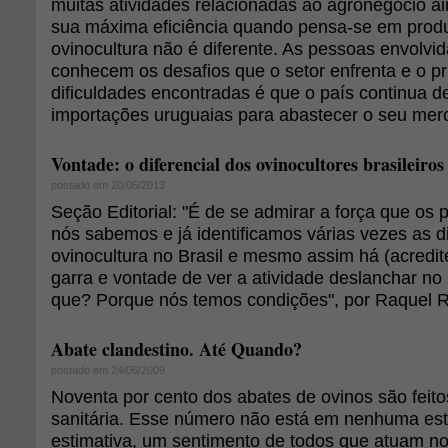
muitas atividades relacionadas ao agronegócio 
sua máxima eficiência quando pensa-se em prod
ovinocultura não é diferente. As pessoas envolvid
conhecem os desafios que o setor enfrenta e o pri
dificuldades encontradas é que o país continua 
importações uruguaias para abastecer o seu mer
Vontade: o diferencial dos ovinocultores brasileiros
postado em 20/05/2013
Seção Editorial: "É de se admirar a força que os 
nós sabemos e já identificamos várias vezes as d
ovinocultura no Brasil e mesmo assim há (acredi
garra e vontade de ver a atividade deslanchar no
que? Porque nós temos condições", por Raquel R
Abate clandestino. Até Quando?
postado em 24/06/2009
Noventa por cento dos abates de ovinos são feito
sanitária. Esse número não está em nenhuma estat
estimativa, um sentimento de todos que atuam no