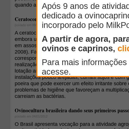
quando as fêmeas estão em idade reprodutiva".
Ceratoconjuntivite infecciosa em ovinos e caprinos
postado em 08/09/2009
A ceratoconjuntivite pode se manifestar em qual
embora uma maior freqüência de casos ocorra n
em assossiação ao aumento na população de mo
2008). Fatores que predispõe ao aparecimento do
correspondem a introdução de novos animais na 
realização de um período de adaptação ou quare
lotação animal por área de manejo, problemas de
instalações pouco arejadas, currais sujos e com
poeira que pode exercer um efeito irritante sobre
problemas de higiêne que favoreçam a multiplic
carreiam as bactérias.
Ovinocultura brasileira dando seus primeiros pass
postado em 04/01/2012
O Brasil apresenta vocação para a atividade agr