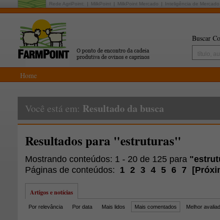
Rede AgriPoint:
MilkPoint
MilkPoint Mercado
Inteligência de Mercado
Buscar Co
Home
Resultado da busca
Você está em:
Resultados para "estruturas"
Mostrando conteúdos: 1 - 20 de 125 para
"estrut
Páginas de conteúdos:
1
2
3
4
5
6
7
[
Próxi
Artigos e notícias
Por relevância
Por data
Mais lidos
Mais comentados
Melhor avalia