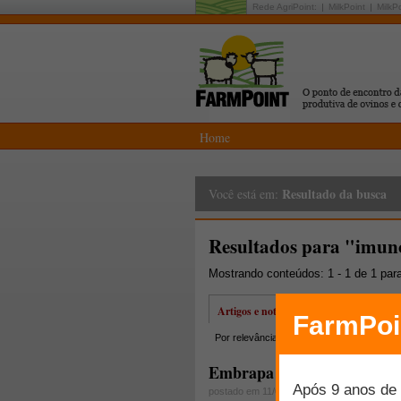
Rede AgriPoint:
MilkPoint
MilkP
Home
Resultado da busca
Você está em:
Resultados para "imun
Mostrando conteúdos: 1 - 1 de 1 par
Artigos e notícias
Por relevância
Por data
Mais lidos
Embrapa Caprinos e Ovino
postado em 11/06/2010