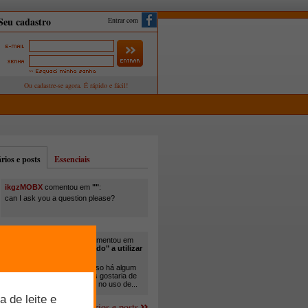
Entrar com
ios e posts
Essenciais
ikgzMOBX
comentou em
""
:
can I ask you a question please?
itamar santos pedreira
comentou em
"Você está sendo "obrigado" a utilizar
cana-de-açúcar na..."
:
Em minha propriedade, já uso há algum
tempo cana com ureia, mas gostaria de
um melhor aprofundamento no uso de...
Mais comentários e posts