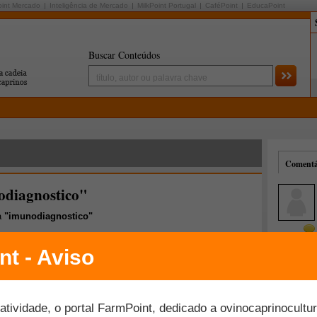
oint Mercado
Inteligência de Mercado
MilkPoint Portugal
CaféPoint
EducaPoint
Buscar Conteúdos
Comentár
odiagnostico"
a
"imunodiagnostico"
Mais comentados
Melhor avaliados
s comemora 35 anos