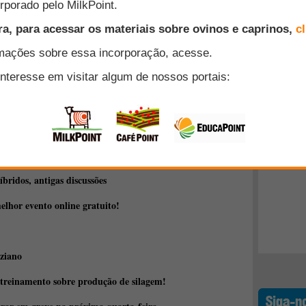
apa Caprinos e Ovinos (Sobral, CE), unidade da Empresa
(Embrapa) vinculada ao Ministério da Agricultura, Pecuária e
anos de trabalho em prol do desenvolvimento da
eiras. Durante todo o segundo semestre de 2010 serão
Top 10
ão à data.
+ Lidos
a
"imunodiagnostico"
íbridos, antigas discussões
elhor evento online gratuito!
ziano
 treinamento sobre produção de silagem!