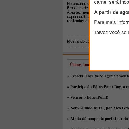
No próximo dia 13 de junho, a Embr
Brasileira de Pesquisa Agropecuária 
Abastecimento (MAPA), completa 35 
caprinocultura e ovinocultura brasil
realizadas atividades em comemoraç
Mostrando conteúdos: 1 - 1 de 1 par
Últimas Atualizações
» Especial Taça de Silagem: novos h
» Participe do EducaPoint Day, o m
» Vem aí o EducaPoint!
» Novo Mundo Rural, por Xico Gra
» Ainda dá tempo de participar do