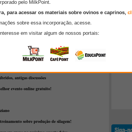
apa Caprinos e Ovinos (Sobral, CE), unidade da Empresa
(Embrapa) vinculada ao Ministério da Agricultura, Pecuária e
anos de trabalho em prol do desenvolvimento da
eiras. Durante todo o segundo semestre de 2010 serão
Top 10
ão à data.
+ Lidos
a
"imunodiagnostico"
íbridos, antigas discussões
elhor evento online gratuito!
ziano
 treinamento sobre produção de silagem!