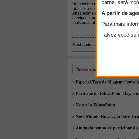
No próximo dia 13 de junho, a Embr
Brasileira de Pesquisa Agropecuária 
Abastecimento (MAPA), completa 35 
caprinocultura e ovinocultura brasil
realizadas atividades em comemoraç
Mostrando conteúdos: 1 - 1 de 1 par
Últimas Atualizações
» Especial Taça de Silagem: novos h
» Participe do EducaPoint Day, o m
» Vem aí o EducaPoint!
» Novo Mundo Rural, por Xico Gra
» Ainda dá tempo de participar do