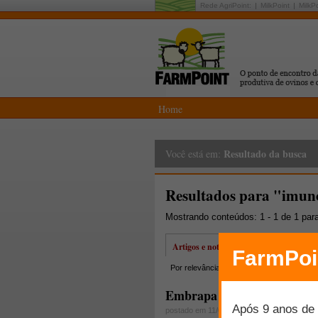
Rede AgriPoint:
MilkPoint
MilkP
Home
Resultado da busca
Você está em:
Resultados para "imun
Mostrando conteúdos: 1 - 1 de 1 par
Artigos e notícias
Por relevância
Por data
Mais lidos
Embrapa Caprinos e Ovino
postado em 11/06/2010