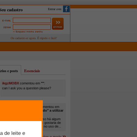
Entrar com
ios e posts
Essenciais
ikgzMOBX
comentou em
""
:
can I ask you a question please?
itamar santos pedreira
comentou em
"Você está sendo "obrigado" a utilizar
cana-de-açúcar na..."
:
Em minha propriedade, já uso há algum
tempo cana com ureia, mas gostaria de
um melhor aprofundamento no uso de...
Mais comentários e posts