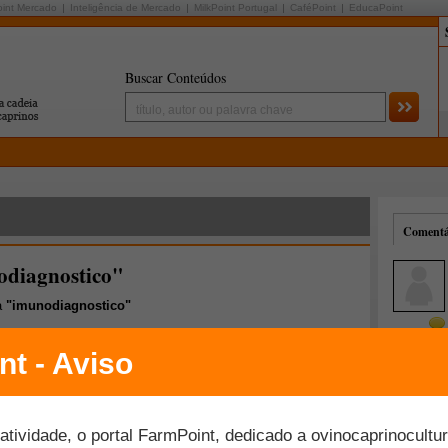
oint Mercado
Inteligência de Mercado
MilkPoint Portugal
CaféPoint
EducaPoint
Buscar Conteúdos
Comentár
odiagnostico"
a
"imunodiagnostico"
Mais comentados
Melhor avaliados
s comemora 35 anos