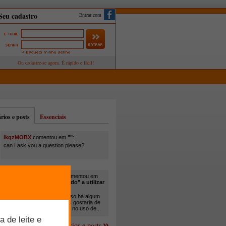
Entrar com
ios e posts
Essenciais
ikgzMOBX
comentou em
""
:
can I ask you a question please?
itamar santos pedreira
comentou em
"Você está sendo "obrigado" a utilizar
cana-de-açúcar na..."
:
Em minha propriedade, já uso há algum
tempo cana com ureia, mas gostaria de
um melhor aprofundamento no uso de...
Mais comentários e posts