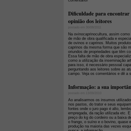
comentário!
Dificuldade para encontrar
opinião dos leitores
postado em 30/08/2011
Na ovinocaprinocultura, assim como 
de mão de obra qualificada e especi
de ovinos e caprinos. Muitos produt
caprinos da mesma forma que são ma
oriundos de propriedades que têm co
Essa falta de mão de obra especializ
como a utilização da inseminação art
para isso, é necessário pessoal cap
perguntando aos leitores sobre as at
campo. Veja os comentários e dê a s
Informação: a sua importân
postado em 13/09/2010
Ao analisarmos os insumos utiliza
nos pastos, do trator e seus equipa
fontes onde o juro pago é alto, lemb
empregada, da ração utilizada etc. 
preço do kg do cordeiro ou a baixa 
o frango, o suíno e o bovino, quas
produção na maioria das vezes esqu
nunca: a informação.