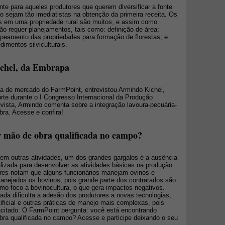
nte para aqueles produtores que querem diversificar a fonte
o sejam tão imediatistas na obtenção da primeira receita. Os
os em uma propriedade rural são muitos, e assim como
ção requer planejamentos, tais como: definição de área;
mapeamento das propriedades para formação de florestas; e
dimentos silviculturais.
ichel, da Embrapa
ta de mercado do FarmPoint, entrevistou Armindo Kichel,
te durante o I Congresso Internacional da Produção
vista, Armindo comenta sobre a integração lavoura-pecuária-
bra. Acesse e confira!
r mão de obra qualificada no campo?
em outras atividades, um dos grandes gargalos é a ausência
alizada para desenvolver as atividades básicas na produção
ores notam que alguns funcionários manejam ovinos e
nejados os bovinos, pois grande parte dos contratados são
mo foco a bovinocultura, o que gera impactos negativos.
ada dificulta a adesão dos produtores a novas tecnologias,
ificial e outras práticas de manejo mais complexas, pois
acitado. O FarmPoint pergunta: você está encontrando
obra qualificada no campo? Acesse e participe deixando o seu