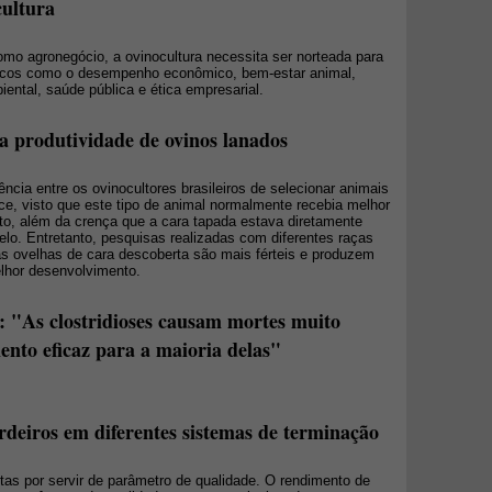
cultura
omo agronegócio, a ovinocultura necessita ser norteada para
cíficos como o desempenho econômico, bem-estar animal,
iental, saúde pública e ética empresarial.
 a produtividade de ovinos lanados
cia entre os ovinocultores brasileiros de selecionar animais
ce, visto que este tipo de animal normalmente recebia melhor
nto, além da crença que a cara tapada estava diretamente
lo. Entretanto, pesquisas realizadas com diferentes raças
s ovelhas de cara descoberta são mais férteis e produzem
elhor desenvolvimento.
t: "As clostridioses causam mortes muito
ento eficaz para a maioria delas"
rdeiros em diferentes sistemas de terminação
as por servir de parâmetro de qualidade. O rendimento de