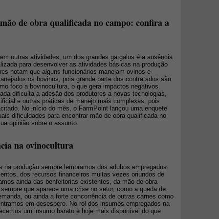
 mão de obra qualificada no campo: confira a
em outras atividades, um dos grandes gargalos é a ausência
alizada para desenvolver as atividades básicas na produção
ores notam que alguns funcionários manejam ovinos e
nejados os bovinos, pois grande parte dos contratados são
mo foco a bovinocultura, o que gera impactos negativos.
ada dificulta a adesão dos produtores a novas tecnologias,
ificial e outras práticas de manejo mais complexas, pois
acitado. No início do mês, o FarmPoint lançou uma enquete
uais dificuldades para encontrar mão de obra qualificada no
ua opinião sobre o assunto.
cia na ovinocultura
dos na produção sempre lembramos dos adubos empregados
mentos, dos recursos financeiros muitas vezes oriundos de
ramos ainda das benfeitorias existentes, da mão de obra
E sempre que aparece uma crise no setor, como a queda de
demanda, ou ainda a forte concorrência de outras carnes como
e entramos em desespero. No rol dos insumos empregados na
ecemos um insumo barato e hoje mais disponível do que