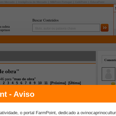
oint Mercado
Inteligência de Mercado
MilkPoint Portugal
CaféPoint
EducaPoint
Buscar Conteúdos
Comentár
de obra"
346 para
"mao de obra"
1
2
3
4
5
6
7
8
9
10
11
[
Próxima
]
[
Última
]
Mais comentados
Melhor avaliados
os de mais gritante na ovinocaprinocultura é