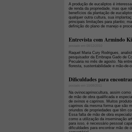
A produção de eucaliptos é interessa
de renda da propriedade, mas que nã
benefícios da plantação de eucalipt
qualquer outra cultura, sua implanta
principais limitações para plantio; 
definição do plano de manejo e proce
Entrevista com Armindo K
postado em 08/12/2010
Raquel Maria Cury Rodrigues, analis
pesquisador da Embrapa Gado de Cor
Pecuária no mês de agosto. Na entre
floresta, sustentabilidade e mão-de-o
Dificuldades para encontra
postado em 10/08/2011
Na ovinocaprinocultura, assim como 
de mão de obra qualificada e especi
de ovinos e caprinos. Muitos produt
caprinos da mesma forma que são ma
oriundos de propriedades que têm co
Essa falta de mão de obra especializ
como a utilização da inseminação art
para isso, é necessário pessoal cap
dificuldades para encontrar mão de 