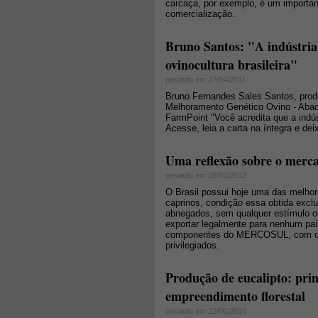
carcaça, por exemplo, é um importan
comercialização.
Bruno Santos: "A indústria
ovinocultura brasileira"
postado em 27/04/2011
Bruno Fernandes Sales Santos, produ
Melhoramento Genético Ovino - Abac
FarmPoint "Você acredita que a indús
Acesse, leia a carta na íntegra e de
Uma reflexão sobre o mercad
postado em 28/03/2012
O Brasil possui hoje uma das melhor
caprinos, condição essa obtida exclu
abnegados, sem qualquer estímulo 
exportar legalmente para nenhum pa
componentes do MERCOSUL, com os 
privilegiados.
Produção de eucalipto: pri
empreendimento florestal
postado em 22/06/2010