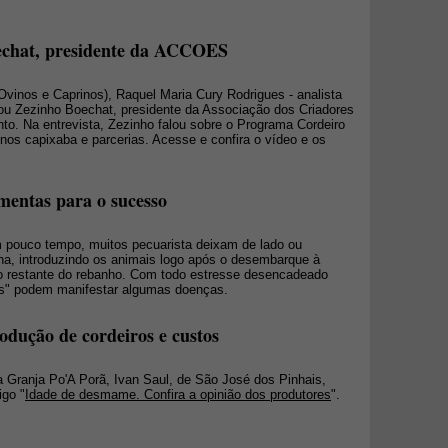
echat, presidente da ACCOES
 Ovinos e Caprinos), Raquel Maria Cury Rodrigues - analista
ou Zezinho Boechat, presidente da Associação dos Criadores
to. Na entrevista, Zezinho falou sobre o Programa Cordeiro
nos capixaba e parcerias. Acesse e confira o vídeo e os
mentas para o sucesso
 pouco tempo, muitos pecuarista deixam de lado ou
a, introduzindo os animais logo após o desembarque à
 o restante do rebanho. Com todo estresse desencadeado
ros" podem manifestar algumas doenças.
odução de cordeiros e custos
da Granja Po'A Porã, Ivan Saul, de São José dos Pinhais,
igo "
Idade de desmame. Confira a opinião dos produtores
".