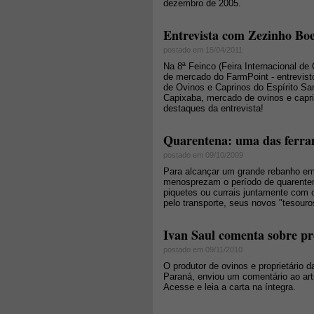
dezembro de 2005.
Entrevista com Zezinho Bo
postado em 15/04/2011
Na 8ª Feinco (Feira Internacional de
de mercado do FarmPoint - entrevist
de Ovinos e Caprinos do Espírito San
Capixaba, mercado de ovinos e capri
destaques da entrevista!
Quarentena: uma das ferra
postado em 09/10/2009
Para alcançar um grande rebanho em
menosprezam o período de quarenten
piquetes ou currais juntamente com
pelo transporte, seus novos "tesou
Ivan Saul comenta sobre pr
postado em 09/11/2010
O produtor de ovinos e proprietário 
Paraná, enviou um comentário ao art
Acesse e leia a carta na íntegra.