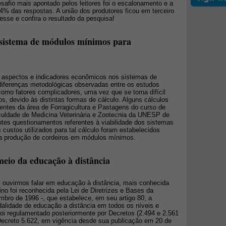
fio mais apontado pelos leitores foi o escalonamento e a
% das respostas. A união dos produtores ficou em terceiro
sse e confira o resultado da pesquisa!
 sistema de módulos mínimos para
m aspectos e indicadores econômicos nos sistemas de
diferenças metodológicas observadas entre os estudos
omo fatores complicadores, uma vez que se torna difícil
s, devido às distintas formas de cálculo. Alguns cálculos
entes da área de Forragicultura e Pastagens do curso de
uldade de Medicina Veterinária e Zootecnia da UNESP de
ntes questionamentos referentes à viabilidade dos sistemas
 custos utilizados para tal cálculo foram estabelecidos
 a produção de cordeiros em módulos mínimos.
meio da educação à distância
ouvirmos falar em educação à distância, mais conhecida
 foi reconhecida pela Lei de Diretrizes e Bases da
mbro de 1996 -, que estabelece, em seu artigo 80, a
dalidade de educação a distância em todos os níveis e
foi regulamentado posteriormente por Decretos (2.494 e 2.561
Decreto 5.622, em vigência desde sua publicação em 20 de