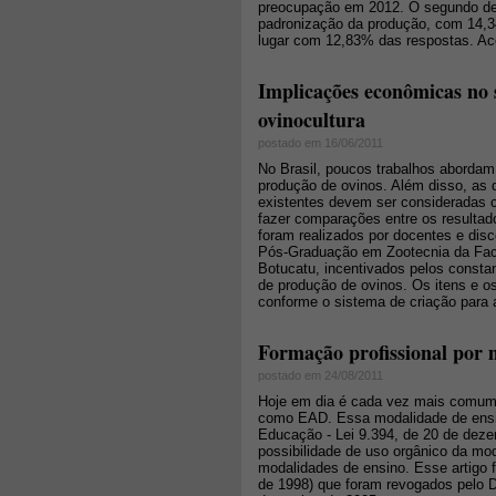
preocupação em 2012. O segundo desa
padronização da produção, com 14,34
lugar com 12,83% das respostas. Ace
Implicações econômicas no
ovinocultura
postado em 16/06/2011
No Brasil, poucos trabalhos aborda
produção de ovinos. Além disso, as 
existentes devem ser consideradas c
fazer comparações entre os resultado
foram realizados por docentes e disc
Pós-Graduação em Zootecnia da Fac
Botucatu, incentivados pelos consta
de produção de ovinos. Os itens e os
conforme o sistema de criação para
Formação profissional por 
postado em 24/08/2011
Hoje em dia é cada vez mais comum 
como EAD. Essa modalidade de ensino
Educação - Lei 9.394, de 20 de deze
possibilidade de uso orgânico da mo
modalidades de ensino. Esse artigo 
de 1998) que foram revogados pelo 