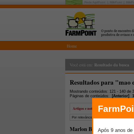
Rede AgriPoint:
MilkPoint
MilkP
Home
Resultado da busca
Você está em:
Resultados para "mao 
Mostrando conteúdos: 121 - 140 de 
Páginas de conteúdos:
[
Anterior
]
Artigos e notícias
Por relevância
Por data
Mais lidos
Marlon Brisola: "o que vim