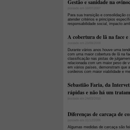
Gestão e sanidade na ovino
postado em 16/07/2007
Para sua transição e consolidação c
atender critérios e princípios espe
responsabilidade social, impacto amb
A cobertura de lã na face e
postado em 23/09/2009
Durante vários anos houve uma tendên
com uma maior cobertura de lã na fa
classificação nas pistas de julgame
relacionada com um maior peso de ve
em vários países, demonstram que a
cordeiros com maior viabilidade e m
Sebastião Faria, da Interve
rápidas e não há um tratam
postado em 24/03/2010
Diferenças de carcaça de co
postado em 01/12/2006
Algumas medidas de carcaça são feit