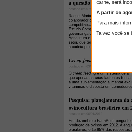
a questão da governança e a
postado em 07/07/2011
Raquel Maria Cury Rodrigues, analis
colaborador da Universidade de Bras
competitividade e sustentabilidade, 
Estudo Complexo do Agronegócio de 
governança da ovinocaprinocultura 
Agricultura e Pecuária do Brasil (C
setor, que tem o objetivo de contrib
a cadeia produtiva. Acesse e confira
- uma estraté
Creep feeding
postado em 03/02/2010
O
creep feeding
é um sistema de alim
que apenas as crias lactentes tenh
a uma suplementação alimentar excl
vitaminas e disposta em comedouros 
Pesquisa: planejamento da a
ovinocultura brasileira em 
postado em 06/01/2012
Em dezembro o FarmPoint perguntou a
produção de ovinos em 2012. A enque
brasileiros, e 15,85% das respostas