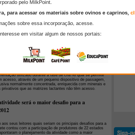
 necessidade de organização do setor"
ta de mercado do FarmPoint, entrevistou o pesquisador
Top 10
ília (UnB) e integrante do Grupo de Estudos sobre
Marlon Vinícius Brisola. Ele também é desenvolvedor do
Ovinos e Caprinos, um trabalho de estruturação e
+ Lidos
que também contou com o apoio da Confederação da
NA). Na semana passada foi apresentado um diagnóstico do
uir para o encaminhamento das propostas que visam fortalecer
 os destaques e o áudio da entrevista!
gia de suplementação
entação utilizado durante a fase de cria no qual se permite
am acesso, através de um pequeno dispositivo de passagem,
usiva normalmente concentrada, enriquecida com minerais e
privativos que as matrizes lactantes não têm acesso.
tividade será o maior desafio para a
2012
os seus leitores quais seriam os principais desafios para a
te contou com a participação de produtores de 22 estados
 apontaram o planejamento da atividade como a maior