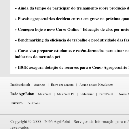
» Ainda dá tempo de participar do treinamento sobre produção d
» Fiscais agropecuários decidem entrar em greve na próxima quar
» Começou hoje o novo Curso Online "Educação de cães por meio 
» Benchmarking da eficiência de trabalho e produtividade das fa
» Curso visa preparar estudantes e recém-formados para atuar no
indústrias do mercado pet
» IBGE assegura dotação de recursos para o Censo Agropecuário
Institucional:
Anuncie
|
Entre em contato
|
Assine nossas Newsletters
Rede AgriPoint:
MilkPoint
|
MilkPoint PT
|
CaféPoint
|
FarmPoint
|
Nossa M
Parceiro:
BeefPoint
Copyright © 2000 - 2026 AgriPoint - Serviços de Informação para o A
reservados