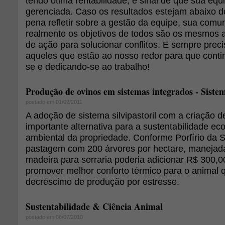
tendo ótima rentabilidade, é sinal de que sua eq
gerenciada. Caso os resultados estejam abaixo d
pena refletir sobre a gestão da equipe, sua comun
realmente os objetivos de todos são os mesmos a
de ação para solucionar conflitos. E sempre prec
aqueles que estão ao nosso redor para que cont
se e dedicando-se ao trabalho!
Produção de ovinos em sistemas integrados - Sistema
postado em 01/02/2011
A adoção de sistema silvipastoril com a criação 
importante alternativa para a sustentabilidade ec
ambiental da propriedade. Conforme Porfírio da S
pastagem com 200 árvores por hectare, manejada
madeira para serraria poderia adicionar R$ 300,0
promover melhor conforto térmico para o animal q
decréscimo de produção por estresse.
Sustentabilidade & Ciência Animal
postado em 06/07/2010