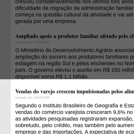
cresceu consideravelmente nos últimos três anos.
dificuldade da migração da administração famili
começa na questão cultural da atividade e vai até 
gerada por uma empresa.
Ampliado apoio a produtor familiar afetado pelo c
postado em 04/06/2009
O Ministério do Desenvolvimento Agrário anuncio
ampliação do socorro aos produtores familiares p
estiagem na região Sul e pelas enchentes no Nor
país. O governo elevou o auxílio em R$ 150 milh
disponível soma R$ 1,1 bilhão.
Vendas do varejo crescem impulsionadas pelos ali
postado em 19/02/2008
Segundo o Instituto Brasileiro de Geografia e Esta
vendas do comércio varejista cresceram 9,6% no
as atividades pesquisadas registraram expansão,
sobretudo, pelo crédito, mas também pelo aumen
emprego e das importações. A expectativa de ec