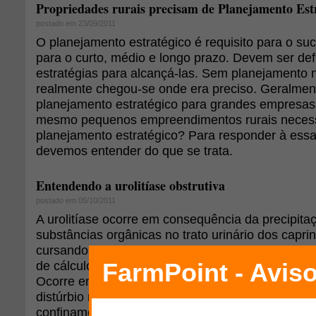
Propriedades rurais precisam de Planejamento Est
postado em 23/09/2011
O planejamento estratégico é requisito para o suc
para o curto, médio e longo prazo. Devem ser def
estratégias para alcançá-las. Sem planejamento 
realmente chegou-se onde era preciso. Geralment
planejamento estratégico para grandes empresas
mesmo pequenos empreendimentos rurais neces
planejamento estratégico? Para responder à essa
devemos entender do que se trata.
Entendendo a urolitíase obstrutiva
postado em 05/10/2011
A urolitíase ocorre em consequência da precipita
substâncias orgânicas no trato urinário dos capri
cursando com obstrução parcial ou total da uretr
de cálculos uretrais, sendo classificada como uroli
Ocorre então interrupção parcial ou total do fluxo
distúrbio metabólico de importância em machos 
confinamento, com pouca oferta de água, associa