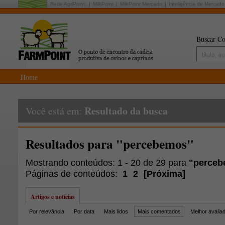
Rede AgriPoint:
MilkPoint
MilkPoint Mercado
Inteligência de Mercado
Buscar Co
Home
Resultado da busca
Você está em:
Resultados para "percebemos"
Mostrando conteúdos: 1 - 20 de 29 para
"perce
Páginas de conteúdos:
1
2
[
Próxima
]
Artigos e notícias
Por relevância
Por data
Mais lidos
Mais comentados
Melhor avalia