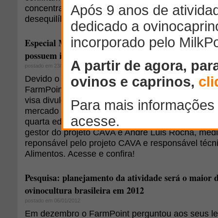
concentrados levando a um aporte excessivo de 
desequilíbrio na relação Ca e P da dieta.
Especial Marcas - Cava Alimentos - "Os animais c
possuem idade abaixo de 6 meses"
postado em 23/02/2011
Devido o sucesso do Especial Associações lança
FarmPoint está inaugurando este ano o Especial 
visa divulgar aos leitores as marcas de carne ovi
mercado e o que elas vêm fazendo para fortalecer
quarta edição, entrevistamos Alexandre Marchesi, 
gestor do projeto CAVA e André Luis Rocha, médi
reponsável pelo projeto CAVA e responsável téc
Alimentos. Acesse e confira!
Pesquisa: planejamento da atividade será o maior d
ovinocultura brasileira em 2012
postado em 06/01/2012
Em dezembro o FarmPoint perguntou aos seus lei