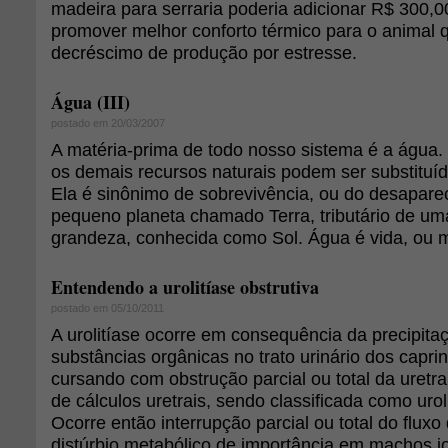
madeira para serraria poderia adicionar R$ 300,0
promover melhor conforto térmico para o animal q
decréscimo de produção por estresse.
Água (III)
postado em 20/03/2007
A matéria-prima de todo nosso sistema é a água.
os demais recursos naturais podem ser substituí
Ela é sinônimo de sobrevivência, ou do desapare
pequeno planeta chamado Terra, tributário de uma
grandeza, conhecida como Sol. Água é vida, ou m
Entendendo a urolitíase obstrutiva
postado em 05/10/2011
A urolitíase ocorre em consequência da precipita
substâncias orgânicas no trato urinário dos capri
cursando com obstrução parcial ou total da uretr
de cálculos uretrais, sendo classificada como uroli
Ocorre então interrupção parcial ou total do fluxo
distúrbio metabólico de importância em machos 