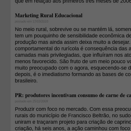
que em relação aos primeiros três meses de 2006
Marketing Rural Educacional
postado em 17/03/2010
No meio rural, sobrevive ou se mantém lá, soment
tem um pouquinho de sensibilidade econômica de
produção mas ainda assim deixa muito a desejar. 
comportamental do rurícola é consequência das a
camadas mais privilegiadas, que influíram nos ato
menos favorecido. São fruto de um meio pouco vol
muito preocupado com o agora, esquecendo-se d
depois, é o imediatismo formando as bases de 
brasileiro.
PR: produtores incentivam consumo de carne de ca
postado em 25/11/2009
Produzir com foco no mercado. Com essa preocu
rurais do município de Francisco Beltrão, no sud
uniram e traçaram projeto para criação de caprin
criação, há seis anos, a ação caminhou com foc