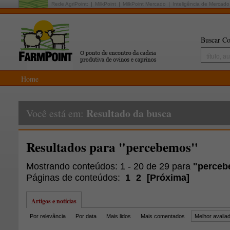
Rede AgriPoint:
MilkPoint
MilkPoint Mercado
Inteligência de Mercado
Buscar Co
Home
Resultado da busca
Você está em:
Resultados para "percebemos"
Mostrando conteúdos: 1 - 20 de 29 para
"perce
Páginas de conteúdos:
1
2
[
Próxima
]
Artigos e notícias
Por relevância
Por data
Mais lidos
Mais comentados
Melhor avalia