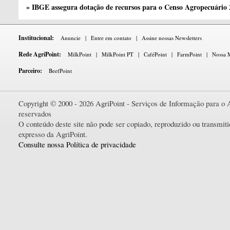
» IBGE assegura dotação de recursos para o Censo Agropecuário
Institucional:
Anuncie
|
Entre em contato
|
Assine nossas Newsletters
Rede AgriPoint:
MilkPoint
|
MilkPoint PT
|
CaféPoint
|
FarmPoint
|
Nossa M
Parceiro:
BeefPoint
Copyright © 2000 - 2026 AgriPoint - Serviços de Informação para o A
reservados
O conteúdo deste site não pode ser copiado, reproduzido ou transmi
expresso da AgriPoint.
Consulte nossa Política de privacidade