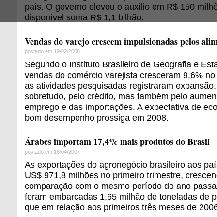
país. O governo elevou o auxílio em R$ 150 milh
disponível soma R$ 1,1 bilhão.
Vendas do varejo crescem impulsionadas pelos ali
postado em 19/02/2008
Segundo o Instituto Brasileiro de Geografia e Esta
vendas do comércio varejista cresceram 9,6% no
as atividades pesquisadas registraram expansão,
sobretudo, pelo crédito, mas também pelo aumen
emprego e das importações. A expectativa de ec
bom desempenho prossiga em 2008.
Árabes importam 17,4% mais produtos do Brasil
postado em 16/04/2007
As exportações do agronegócio brasileiro aos pa
US$ 971,8 milhões no primeiro trimestre, cresc
comparação com o mesmo período do ano passa
foram embarcadas 1,65 milhão de toneladas de p
que em relação aos primeiros três meses de 2006