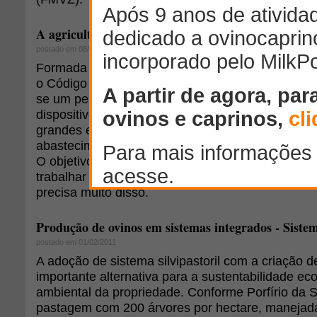
A agricultura e o Código Florestal
postado em 08/06/2010
Formada por milhares de normas e decretos que 
o Código Florestal Brasileiro, a legislação ambient
se um pesadelo para milhões de agricultores. A 
dispositivos afeta desde os assentados pela refor
grandes empreendimentos da agricultura e da pecu
abastecimento da população, para as exportações 
O objetivo central do novo Código Florestal é deix
trabalhar em paz e em harmonia com o meio ambi
precisa muito disso.
Produção de ovinos em sistemas integrados - Sistema
postado em 01/02/2011
A adoção de sistema silvipastoril com a criação 
importante alternativa para a sustentabilidade ec
ambiental da propriedade. Conforme Porfírio da S
pastagem com 200 árvores por hectare, manejada