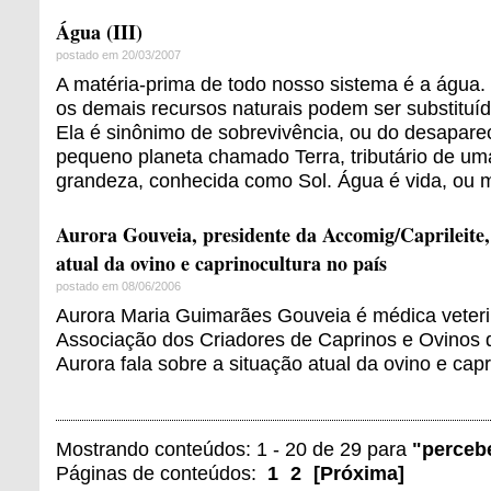
Água (III)
postado em 20/03/2007
A matéria-prima de todo nosso sistema é a água.
os demais recursos naturais podem ser substituí
Ela é sinônimo de sobrevivência, ou do desapare
pequeno planeta chamado Terra, tributário de uma
grandeza, conhecida como Sol. Água é vida, ou m
Aurora Gouveia, presidente da Accomig/Caprileite, 
atual da ovino e caprinocultura no país
postado em 08/06/2006
Aurora Maria Guimarães Gouveia é médica veterin
Associação dos Criadores de Caprinos e Ovinos 
Aurora fala sobre a situação atual da ovino e capr
Mostrando conteúdos: 1 - 20 de 29 para
"perce
Páginas de conteúdos:
1
2
[
Próxima
]