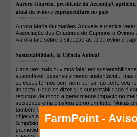
Aurora Gouveia, presidente da Accomig/Caprileite, 
atual da ovino e caprinocultura no país
postado em 08/06/2006
Aurora Maria Guimarães Gouveia é médica veterin
Associação dos Criadores de Caprinos e Ovinos 
Aurora fala sobre a situação atual da ovino e capr
Sustentabilidade & Ciência Animal
postado em 06/07/2010
Cada vez mais ouvimos falar em sustentabilidade
sustentável, desenvolvimento sustentável... mas 
se esses termos sem nem pensar ao certo seu rea
impacto. Pode-se dizer que sustentabilidade é co
recursos de modo a gerar menos impacto no mei
sociedade e na biosfera como um todo. Muitas pr
também são economicamente viáveis. Nesse conte
objetiva reunir as principais ideias apresentadas e
Simpósio de Sustentabilidade & Ciência animal (
promovido pela Faculdade de Medicina Veterinári
(FMVZ).