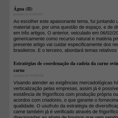
Água (II)
postado em 27/02/2007
Ao escolher este apaixonante tema, fui juntando
material que, por uma questão de espaço, e de div
em três artigos. O anterior, veiculado em 06/02/2
genericamente como recurso natural e matéria p
presente artigo vai cuidar especificamente dos re
brasileiros. E o terceiro, abordará temas relativos 
Estratégias de coordenação da cadeia da carne ovin
carne
postado em 07/08/2008
Visando atender as exigências mercadológicas h
verticalização pelas empresas, assim já é possível
existência de frigoríficos com produção própria o
acordos com criadores, o que garante o forneci
qualidade. O usufruto da estratégia de diversific
carne também já é verificado através de frigorífi
direcionadas ao abate de bovinos que vem sendo 