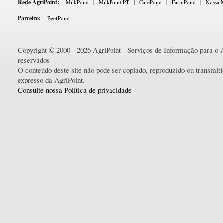
Rede AgriPoint:
MilkPoint
|
MilkPoint PT
|
CaféPoint
|
FarmPoint
|
Nossa M
Parceiro:
BeefPoint
Copyright © 2000 - 2026 AgriPoint - Serviços de Informação para o A
reservados
O conteúdo deste site não pode ser copiado, reproduzido ou transmi
expresso da AgriPoint.
Consulte nossa Política de privacidade