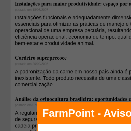
Instalações para maior produtividade: espaço por 
postado em 18/05/2007
Instalações funcionais e adequadamente dimens
essenciais para otimizar as práticas de manejo e
operacional de uma empresa pecuária, resultand
eficiência operacional, economia de tempo, quali
bem-estar e produtividade animal.
Cordeiro superprecoce
postado em 20/02/2008
A padronização da carne em nosso país ainda é 
inexistente. Todo produto necessita de uma class
comercialização.
Análise da ovinocultura brasileira: oportunidades 
postado em 07/07/2010
A regularidade na oferta do produto, a produção 
de segurança alimentar só serão cumpridos a pa
cadeia produtiva ovina tiver um mínimo de coorde