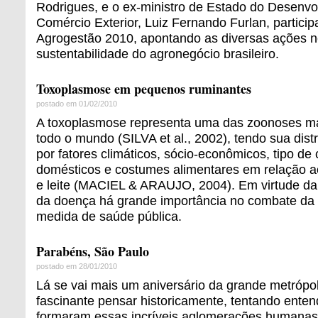
Rodrigues, e o ex-ministro de Estado do Desenvol
Comércio Exterior, Luiz Fernando Furlan, partici
Agrogestão 2010, apontando as diversas ações n
sustentabilidade do agronegócio brasileiro.
Toxoplasmose em pequenos ruminantes
postado em 01/02/2010
A toxoplasmose representa uma das zoonoses ma
todo o mundo (SILVA et al., 2002), tendo sua distr
por fatores climáticos, sócio-econômicos, tipo de
domésticos e costumes alimentares em relação 
e leite (MACIEL & ARAUJO, 2004). Em virtude da
da doença há grande importância no combate d
medida de saúde pública.
Parabéns, São Paulo
postado em 28/01/2010
Lá se vai mais um aniversário da grande metrópol
fascinante pensar historicamente, tentando ente
formaram essas incríveis aglomerações humanas.