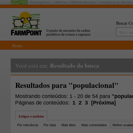
Rede AgriPoint:
MilkPoint
MilkPoint Mercado
Inteligência de Mercado
Buscar Co
Home
Resultado da busca
Você está em:
Resultados para "populacional"
Mostrando conteúdos: 1 - 20 de 54 para
"popula
Páginas de conteúdos:
1
2
3
[
Próxima
]
Artigos e notícias
Por relevância
Por data
Mais lidos
Mais comentados
Melhor avalia