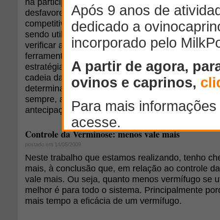
na participação dos seus agentes. A ausência de 
desfavorece a formação de uma estratégia e resu
competitividade como um todo. Algumas ferramen
sendo utilizadas em empresas e estudos de cadei
verificar a posição estratégica nos ambientes e
ferramentas é a análise SWOT, que pode ser usad
estratégias futuras a serem aplicadas e a situação
cadeia da ovinocultura se encontra. As forças e 
determinadas pela posição atual da cadeia e se 
sempre, a fatores internos. Já as oportunidades
antecipações do futuro e estão relacionadas a fat
Controle da Verminose: menos vale mais
postado em 14/05/2009
Neste trabalho que estamos realizando, tenho c
mais, à conclusão que, em relação ao controle d
vale mais. Ou seja, quanto menos vermífugo se ut
melhor é para todo o sistema. Principalmente por
mais tempo a eficácia de um vermífugo.