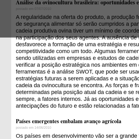
Análise da ovinocultura brasileira: oportunidades 
postado em 07/07/2010
A regularidade na oferta do produto, a produção 
de segurança alimentar só serão cumpridos a pa
cadeia produtiva ovina tiver um mínimo de coorde
na participação dos seus agentes. A ausência de 
desfavorece a formação de uma estratégia e resu
competitividade como um todo. Algumas ferramen
sendo utilizadas em empresas e estudos de cadei
verificar a posição estratégica nos ambientes e
ferramentas é a análise SWOT, que pode ser usad
estratégias futuras a serem aplicadas e a situação
cadeia da ovinocultura se encontra. As forças e 
determinadas pela posição atual da cadeia e se 
sempre, a fatores internos. Já as oportunidades
antecipações do futuro e estão relacionadas a fat
Países emergentes embalam avanço agrícola
postado em 14/06/2010
Os países em desenvolvimento vão ser a grande 