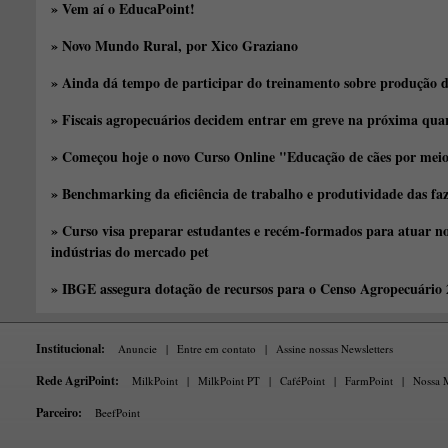
» Vem aí o EducaPoint!
» Novo Mundo Rural, por Xico Graziano
» Ainda dá tempo de participar do treinamento sobre produção d
» Fiscais agropecuários decidem entrar em greve na próxima quar
» Começou hoje o novo Curso Online "Educação de cães por meio 
» Benchmarking da eficiência de trabalho e produtividade das fa
» Curso visa preparar estudantes e recém-formados para atuar no
indústrias do mercado pet
» IBGE assegura dotação de recursos para o Censo Agropecuário
Institucional:
Anuncie
|
Entre em contato
|
Assine nossas Newsletters
Rede AgriPoint:
MilkPoint
|
MilkPoint PT
|
CaféPoint
|
FarmPoint
|
Nossa M
Parceiro:
BeefPoint