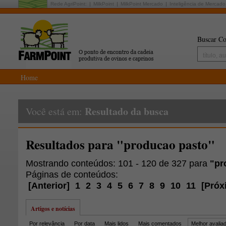
Rede AgriPoint:
MilkPoint
MilkPoint Mercado
Inteligência de Mercado
Buscar Co
Home
Resultado da busca
Você está em:
Resultados para "producao pasto"
Mostrando conteúdos: 101 - 120 de 327 para
"pr
Páginas de conteúdos:
[
Anterior
]
1
2
3
4
5
6
7
8
9
10
11
[
Próx
Artigos e notícias
Por relevância
Por data
Mais lidos
Mais comentados
Melhor avalia