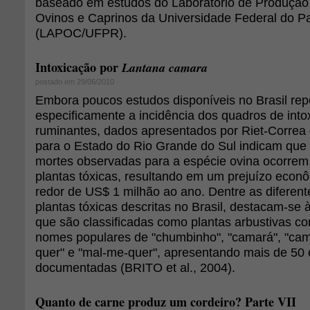
baseado em estudos do Laboratório de Produção
Ovinos e Caprinos da Universidade Federal do P
(LAPOC/UFPR).
Intoxicação por
Lantana camara
postado em 29/06/2010
Embora poucos estudos disponíveis no Brasil re
especificamente a incidência dos quadros de in
ruminantes, dados apresentados por Riet-Correa
para o Estado do Rio Grande do Sul indicam que 
mortes observadas para a espécie ovina ocorre
plantas tóxicas, resultando em um prejuízo econ
redor de US$ 1 milhão ao ano. Dentre as diferen
plantas tóxicas descritas no Brasil, destacam-se
que são classificadas como plantas arbustivas c
nomes populares de "chumbinho", "camará", "ca
quer" e "mal-me-quer", apresentando mais de 50
documentadas (BRITO et al., 2004).
Quanto de carne produz um cordeiro? Parte VII