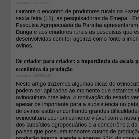
postado em 15/12/2008
Durante o encontro de produtores rurais na Faze
sexta-feira (12), as pesquisadoras da Emepa - E
Pesquisa Agropecuária da Paraíba apresentaram 
Dunga e aos criadores rurais as pesquisas que e
desenvolvidas com forrageiras como fonte alimen
ovinos.
De criador para criador: a importância da escala p
econômica da produção
postado em 22/09/2010
Neste artigo trazemos algumas dicas de ovinocul
podem ser aplicadas ao momento que estamos v
ovinocultura brasileira. A motivação do estudo ve
apesar de importante para a subsistência no país
de ovinos estão encontrando grandes dificuldad
ovinocultura economicamente viável com a nova p
dos subsídios agropecuários e a concorrência da
países que possuem menores custos de produção.
produção interna atende a apenas 37% do consum