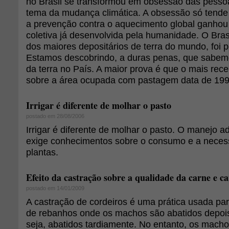
no Brasil se transformou em obsessão das pesso
tema da mudança climática. A obsessão só tende 
a prevenção contra o aquecimento global ganhou
coletiva já desenvolvida pela humanidade. O Bras
dos maiores depositários de terra do mundo, foi 
Estamos descobrindo, a duras penas, que sabem
da terra no País. A maior prova é que o mais rece
sobre a área ocupada com pastagem data de 199
Irrigar é diferente de molhar o pasto
postado em 28/08/2006
Irrigar é diferente de molhar o pasto. O manejo a
exige conhecimentos sobre o consumo e a neces
plantas.
Efeito da castração sobre a qualidade da carne e c
postado em 14/01/2009
A castração de cordeiros é uma prática usada para
de rebanhos onde os machos são abatidos depoi
seja, abatidos tardiamente. No entanto, os mach