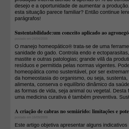
desejo e a oportunidade de aumentar a produção.
esta situação parece familiar? Então continue le
parágrafos!
Sustentabilidade:um conceito aplicado ao agronegóc
postado em 24/04/2008
O manejo homeopático® trata-se de uma ferramen
sanidade do gado. Controla endo e ectoparasitas
mastite e outras patologias; grande vilã da produ
resíduos e permitida pelas normas vigentes. Pode
homeopática como sustentável, por ser extrema
da homeostasia do organismo, ou seja, sustenta
alimenta, conserva o equilíbrio dinâmico da saúd
as formas de vida, seja animal ou vegetal. Desta
uma medicina curativa é também preventiva. Sust
A criação de cabras no semiárido: limitações e pote
postado em 16/09/2009
Este artigo objetiva apresentar alguns indicativ