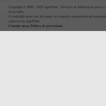
Copyright © 2000 - 2026 AgriPoint - Serviços de Informação para o A
reservados
O conteúdo deste site não pode ser copiado, reproduzido ou transmi
expresso da AgriPoint.
Consulte nossa Política de privacidade