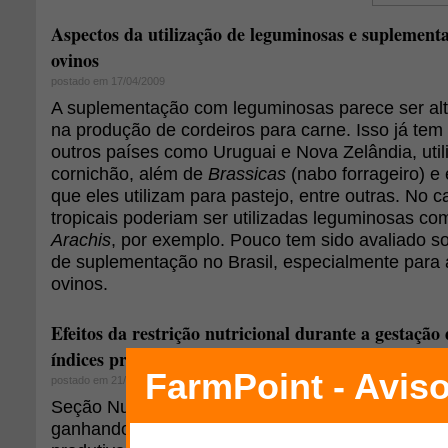
Aspectos da utilização de leguminosas e suplement
ovinos
postado em 17/04/2009
A suplementação com leguminosas parece ser alte
na produção de cordeiros para carne. Isso já tem 
outros países como Uruguai e Nova Zelândia, util
cornichão, além de
Brassicas
(nabo forrageiro) e 
que eles utilizam para pastejo, entre outras. No 
tropicais poderiam ser utilizadas leguminosas c
Arachis
, por exemplo. Pouco tem sido avaliado s
de suplementação no Brasil, especialmente para 
ovinos.
Efeitos da restrição nutricional durante a gestação 
índices produtivos do rebanho - Parte I de III
postado em 21/11/2014
Seção Nutrição: "O consumo de carne ovina vem
ganhando destaque no Brasil, porém, por proble