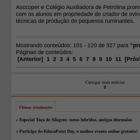
Asccoper e Colégio Auxiliadora de Petrolina pr
com os alunos em propriedade de criador de ovin
técnicas de produção de pequenos ruminantes.
Mostrando conteúdos: 101 - 120 de 327 para
"pr
Páginas de conteúdos:
[
Anterior
]
1
2
3
4
5
6
7
8
9
10
11
[
Próx
Carregar mais notícias
Últimas Atualizações
» Especial Taça de Silagem: novos híbridos, antigas discussões
» Participe do EducaPoint Day, o melhor evento online gratuito!