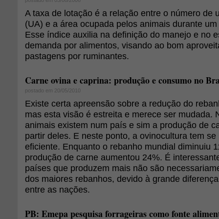
postado em 03/08/2006
A taxa de lotação é a relação entre o número de 
(UA) e a área ocupada pelos animais durante um
Esse índice auxilia na definição do manejo e no 
demanda por alimentos, visando ao bom aprovei
pastagens por ruminantes.
Carne ovina e caprina: produção e consumo no Bra
postado em 20/05/2010
Existe certa apreensão sobre a redução do reba
mas esta visão é estreita e merece ser mudada. 
animais existem num país e sim a produção de ca
partir deles. E neste ponto, a ovinocultura tem s
eficiente. Enquanto o rebanho mundial diminuiu 
produção de carne aumentou 24%. É interessante
países que produzem mais não são necessariame
dos maiores rebanhos, devido à grande diferença 
entre as nações.
PB: Emepa pesquisa forrageiras como fonte alimen