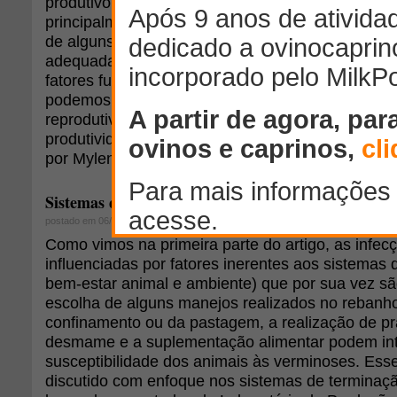
produtivo, 50% da carne produzida aqui é importa
principalmente do Uruguai. Com isso, torna-se ne
de alguns pontos ainda falhos para que a produç
adequada e autossustentável dentro do nosso terr
fatores fundamentais para uma produção de ovi
podemos destacar uma correta nutrição, em esp
reprodutivos, uma vez que estas influenciarão di
produtividade do rebanho e consequentemente no
por Mylena Taborda Piquera Peres e Juliana Varc
Sistemas de produção e verminose Parte II de II
postado em 06/02/2012
Como vimos na primeira parte do artigo, as infecç
influenciadas por fatores inerentes aos sistemas 
bem-estar animal e ambiente) que por sua vez s
escolha de alguns manejos realizados no rebanh
confinamento ou da pastagem, a realização de pr
desmame e a suplementação alimentar podem inte
susceptibilidade dos animais às verminoses. Ess
discutido com enfoque nos sistemas de terminaçã