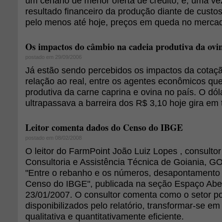
um cenário de menor oferta de crédito; e, uma vez
resultado financeiro da produção diante de custo
pelo menos até hoje, preços em queda no mercado
Os impactos do câmbio na cadeia produtiva da ovi
postado em 29/09/2006
Já estão sendo percebidos os impactos da cotaç
relação ao real, entre os agentes econômicos qu
produtiva da carne caprina e ovina no país. O dó
ultrapassava a barreira dos R$ 3,10 hoje gira em 
Leitor comenta dados do Censo do IBGE
postado em 08/02/2008
O leitor do FarmPoint João Luiz Lopes , consultor
Consultoria e Assistência Técnica de Goiania, GO
"Entre o rebanho e os números, desapontamento 
Censo do IBGE", publicada na seção Espaço Aber
23/01/2007. O consultor comenta como o setor p
disponibilizados pelo relatório, transformar-se e
qualitativa e quantitativamente eficiente.