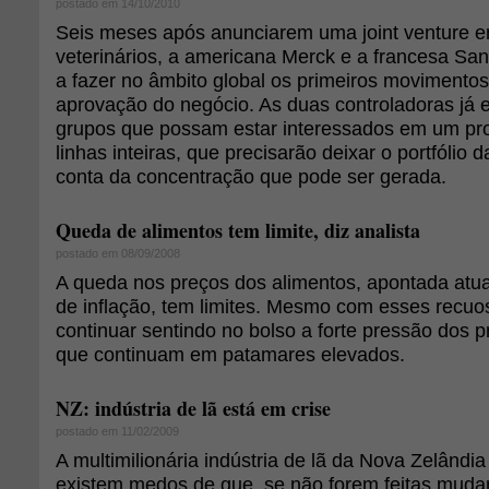
postado em 14/10/2010
Seis meses após anunciarem uma joint venture e
veterinários, a americana Merck e a francesa Sa
a fazer no âmbito global os primeiros movimentos
aprovação do negócio. As duas controladoras já
grupos que possam estar interessados em um pr
linhas inteiras, que precisarão deixar o portfólio
conta da concentração que pode ser gerada.
Queda de alimentos tem limite, diz analista
postado em 08/09/2008
A queda nos preços dos alimentos, apontada atua
de inflação, tem limites. Mesmo com esses recuo
continuar sentindo no bolso a forte pressão dos p
que continuam em patamares elevados.
NZ: indústria de lã está em crise
postado em 11/02/2009
A multimilionária indústria de lã da Nova Zelândia
existem medos de que, se não forem feitas muda