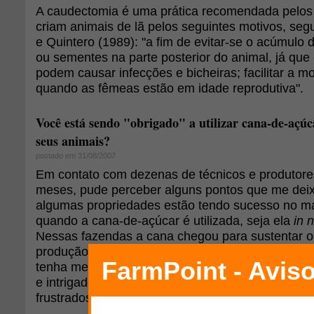
A caudectomia é uma prática recomendada pelos 
criam animais de lã pelos seguintes motivos, se
e Quintero (1989): "a fim de evitar-se o acúmulo d
ou sementes na parte posterior do animal, já qu
podem causar infecções e bicheiras; facilitar a 
quando as fêmeas estão em idade reprodutiva".
Você está sendo "obrigado" a utilizar cana-de-açú
seus animais?
postado em 31/08/2007
Em contato com dezenas de técnicos e produtores
meses, pude perceber alguns pontos que me deixa
algumas propriedades estão tendo sucesso no ma
quando a cana-de-açúcar é utilizada, seja ela
in 
Nessas fazendas a cana chegou para sustentar 
produção de leite e carne, trazendo novo ânimo a
tenha me empolgado por estes aspectos, fiquei
e intrigado com outros, pois alguns produtores es
frustrados com o uso da cana. Portanto, vão aqui