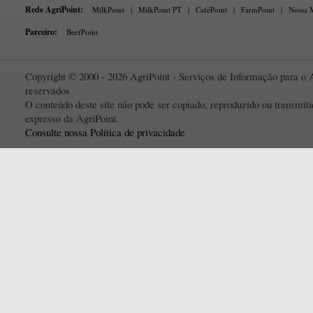
Rede AgriPoint:
MilkPoint
|
MilkPoint PT
|
CaféPoint
|
FarmPoint
|
Nossa M
Parceiro:
BeefPoint
Copyright © 2000 - 2026 AgriPoint - Serviços de Informação para o A
reservados
O conteúdo deste site não pode ser copiado, reproduzido ou transmi
expresso da AgriPoint.
Consulte nossa Política de privacidade