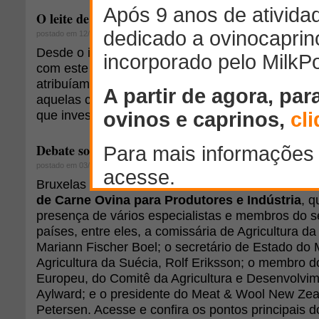
O leite de cabra - Capítulo 1
postado em 12/07/2007
Desde o início da minha criação de cabras em 1992
com este animal e as qualidades de seu leite e c
atribuíam tanto valor ao leite, por que ele era ti
aquelas crianças "minguadas"?. Eram tantos os "
que investigar!
Debate sobre o setor no Fórum Internacional de Ca
postado em 03/11/2009
Bruxelas foi sede nos dias 8 e 9 de outubro do
Fó
de Carne Ovina para Produtores e Indústria
, 
presença de vários especialistas e membros do se
países, entre eles, a comissária de Agricultura d
Mariann Fischer Boel; o secretário de Estado do M
Agricultura da Suécia, Rolf Eriksson; o membro 
Europeu, do Comitê da Agricultura e Desenvolvim
Aylward; e o presidente do Meat & Wool New Ze
Petersen. Acesse e confira os pontos principais do