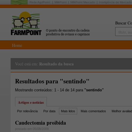
Rede AgriPoint:
MilkPoint
MilkPoint Mercado
Inteligência de Mercado
Buscar Co
Home
Resultado da busca
Você está em:
Resultados para "sentindo"
Mostrando conteúdos: 1 - 14 de 14 para
"sentindo"
Artigos e notícias
Por relevância
Por data
Mais lidos
Mais comentados
Melhor avalia
Caudectomia proibida
postado em 05/08/2009