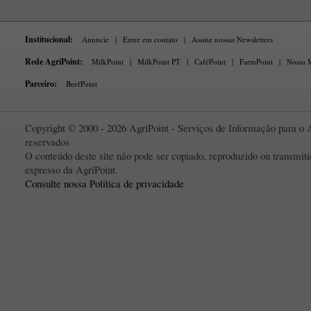
Institucional:
Anuncie
|
Entre em contato
|
Assine nossas Newsletters
Rede AgriPoint:
MilkPoint
|
MilkPoint PT
|
CaféPoint
|
FarmPoint
|
Nossa M
Parceiro:
BeefPoint
Copyright © 2000 - 2026 AgriPoint - Serviços de Informação para o A
reservados
O conteúdo deste site não pode ser copiado, reproduzido ou transmi
expresso da AgriPoint.
Consulte nossa Política de privacidade