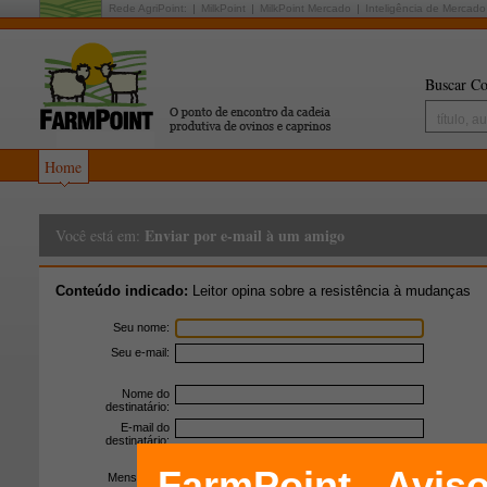
Rede AgriPoint:
MilkPoint
MilkPoint Mercado
Inteligência de Mercado
Buscar Co
Home
Enviar por e-mail à um amigo
Você está em:
Conteúdo indicado:
Leitor opina sobre a resistência à mudanças
Seu nome:
Seu e-mail:
Nome do
destinatário:
E-mail do
destinatário:
Mensagem: