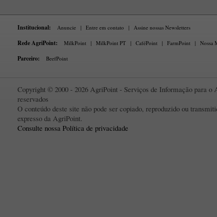
Institucional:
Anuncie
|
Entre em contato
|
Assine nossas Newsletters
Rede AgriPoint:
MilkPoint
|
MilkPoint PT
|
CaféPoint
|
FarmPoint
|
Nossa M
Parceiro:
BeefPoint
Copyright © 2000 - 2026 AgriPoint - Serviços de Informação para o A
reservados
O conteúdo deste site não pode ser copiado, reproduzido ou transmi
expresso da AgriPoint.
Consulte nossa Política de privacidade