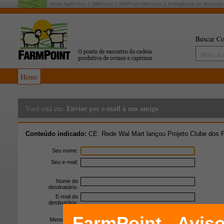
Rede AgriPoint:
MilkPoint
MilkPoint Mercado
Inteligência de Mercado
Buscar Co
Home
Enviar por e-mail à um amigo
Você está em:
Conteúdo indicado:
CE: Rede Wal Mart lançou Projeto Clube dos 
Seu nome:
Seu e-mail:
Nome do
destinatário:
E-mail do
destinatário:
Mensagem: