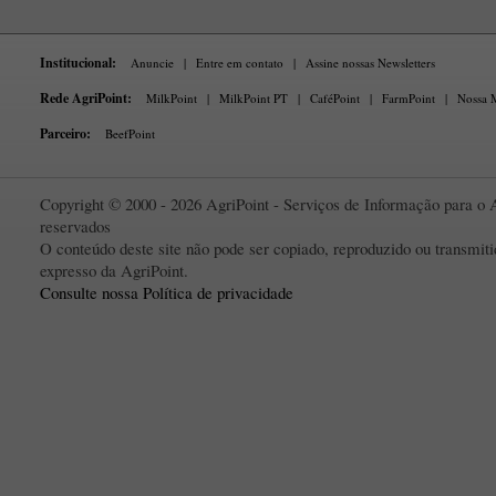
Institucional:
Anuncie
|
Entre em contato
|
Assine nossas Newsletters
Rede AgriPoint:
MilkPoint
|
MilkPoint PT
|
CaféPoint
|
FarmPoint
|
Nossa M
Parceiro:
BeefPoint
Copyright © 2000 - 2026 AgriPoint - Serviços de Informação para o A
reservados
O conteúdo deste site não pode ser copiado, reproduzido ou transmi
expresso da AgriPoint.
Consulte nossa Política de privacidade