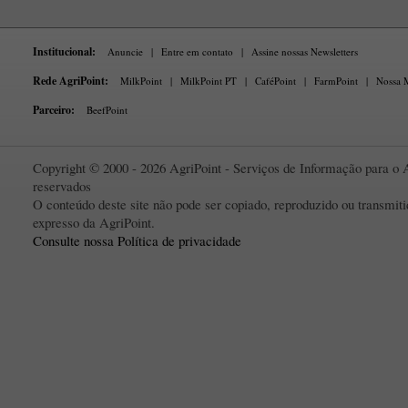
Institucional:
Anuncie
|
Entre em contato
|
Assine nossas Newsletters
Rede AgriPoint:
MilkPoint
|
MilkPoint PT
|
CaféPoint
|
FarmPoint
|
Nossa M
Parceiro:
BeefPoint
Copyright © 2000 - 2026 AgriPoint - Serviços de Informação para o A
reservados
O conteúdo deste site não pode ser copiado, reproduzido ou transmi
expresso da AgriPoint.
Consulte nossa Política de privacidade