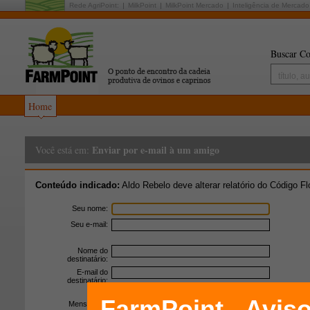
Rede AgriPoint:
MilkPoint
MilkPoint Mercado
Inteligência de Mercado
Buscar Co
Home
Enviar por e-mail à um amigo
Você está em:
Conteúdo indicado:
Aldo Rebelo deve alterar relatório do Código Fl
Seu nome:
Seu e-mail:
Nome do
destinatário:
E-mail do
destinatário:
Mensagem: