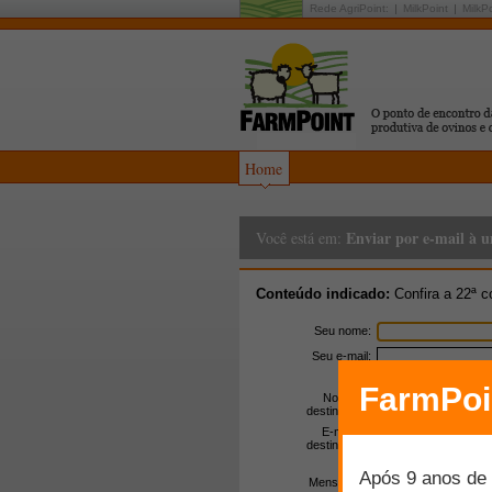
Rede AgriPoint:
MilkPoint
MilkP
Home
Enviar por e-mail à 
Você está em:
Conteúdo indicado:
Confira a 22ª c
Seu nome:
Seu e-mail:
Nome do
destinatário:
E-mail do
destinatário:
Mensagem: