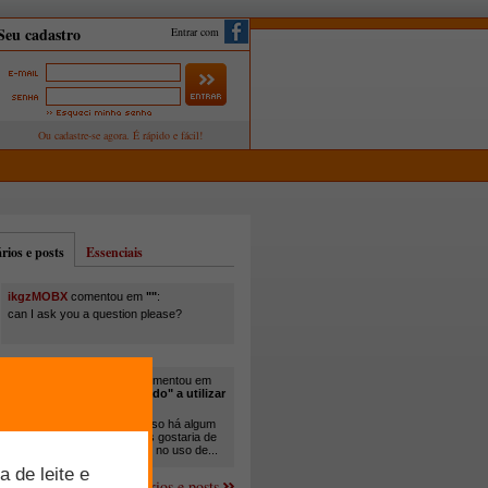
Entrar com
ios e posts
Essenciais
ikgzMOBX
comentou em
""
:
can I ask you a question please?
itamar santos pedreira
comentou em
"Você está sendo "obrigado" a utilizar
cana-de-açúcar na..."
:
Em minha propriedade, já uso há algum
tempo cana com ureia, mas gostaria de
um melhor aprofundamento no uso de...
Mais comentários e posts