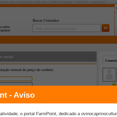
oint Mercado
Inteligência de Mercado
MilkPoint Portugal
CaféPoint
EducaPoint
Buscar Conteúdos
um amigo
Comentár
otação mensal do preço do cordeiro