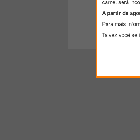
300
caracteres rest