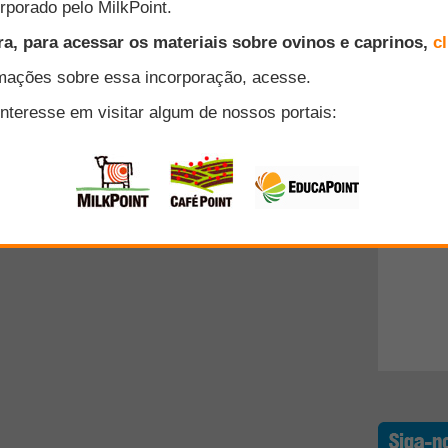
Top 10
antes
+ Lidos