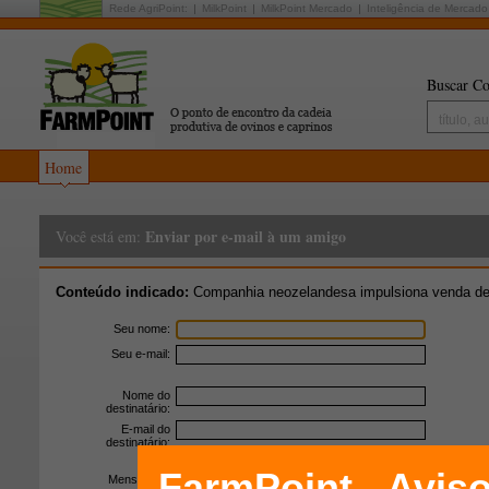
Rede AgriPoint:
MilkPoint
MilkPoint Mercado
Inteligência de Mercado
Buscar Co
Home
Enviar por e-mail à um amigo
Você está em:
Conteúdo indicado:
Companhia neozelandesa impulsiona venda de c
Seu nome:
Seu e-mail:
Nome do
destinatário:
E-mail do
destinatário:
Mensagem: