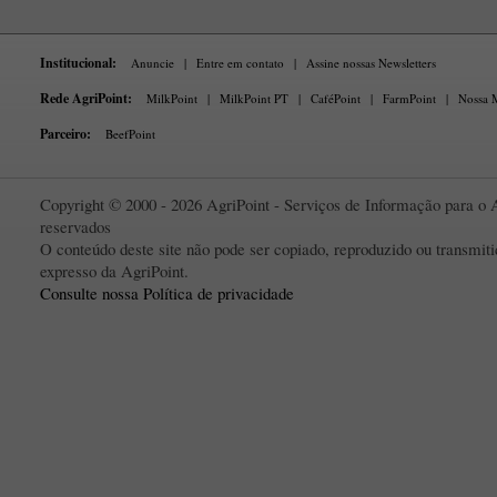
Institucional:
Anuncie
|
Entre em contato
|
Assine nossas Newsletters
Rede AgriPoint:
MilkPoint
|
MilkPoint PT
|
CaféPoint
|
FarmPoint
|
Nossa M
Parceiro:
BeefPoint
Copyright © 2000 - 2026 AgriPoint - Serviços de Informação para o A
reservados
O conteúdo deste site não pode ser copiado, reproduzido ou transmi
expresso da AgriPoint.
Consulte nossa Política de privacidade