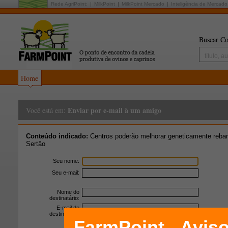
Rede AgriPoint:
MilkPoint
MilkPoint Mercado
Inteligência de Mercado
Buscar Co
Home
Enviar por e-mail à um amigo
Você está em:
Conteúdo indicado:
Centros poderão melhorar geneticamente reban
Sertão
Seu nome:
Seu e-mail:
Nome do
destinatário:
E-mail do
destinatário: