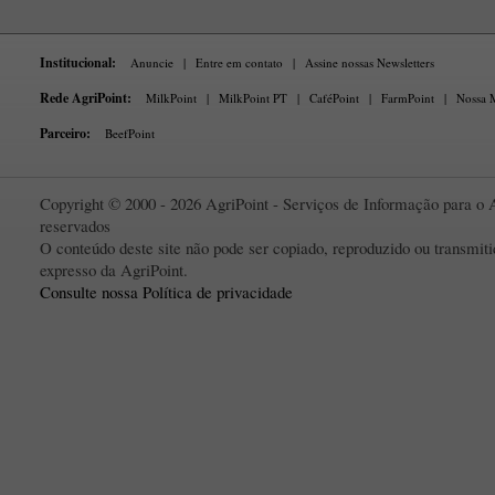
Institucional:
Anuncie
|
Entre em contato
|
Assine nossas Newsletters
Rede AgriPoint:
MilkPoint
|
MilkPoint PT
|
CaféPoint
|
FarmPoint
|
Nossa M
Parceiro:
BeefPoint
Copyright © 2000 - 2026 AgriPoint - Serviços de Informação para o A
reservados
O conteúdo deste site não pode ser copiado, reproduzido ou transmi
expresso da AgriPoint.
Consulte nossa Política de privacidade