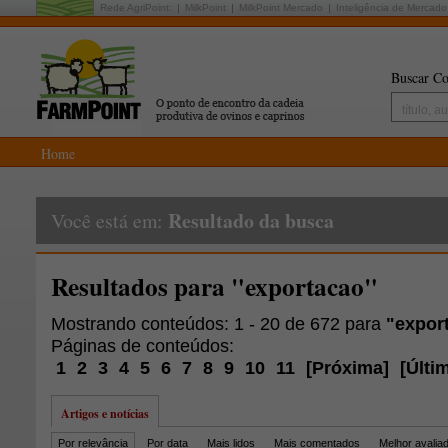
Rede AgriPoint:
MilkPoint
MilkPoint Mercado
Inteligência de Mercado
Buscar Co
Home
Resultado da busca
Você está em:
Resultados para "exportacao"
Mostrando conteúdos: 1 - 20 de 672 para
"expor
Páginas de conteúdos:
1
2
3
4
5
6
7
8
9
10
11
[
Próxima
]
[
Últi
Artigos e notícias
Por relevância
Por data
Mais lidos
Mais comentados
Melhor avalia