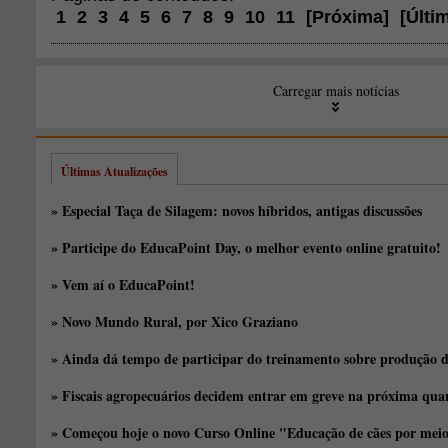
1
2
3
4
5
6
7
8
9
10
11
[
Próxima
]
[
Últi
Carregar mais notícias
Últimas Atualizações
» Especial Taça de Silagem: novos híbridos, antigas discussões
» Participe do EducaPoint Day, o melhor evento online gratuito!
» Vem aí o EducaPoint!
» Novo Mundo Rural, por Xico Graziano
» Ainda dá tempo de participar do treinamento sobre produção d
» Fiscais agropecuários decidem entrar em greve na próxima quar
» Começou hoje o novo Curso Online "Educação de cães por meio 