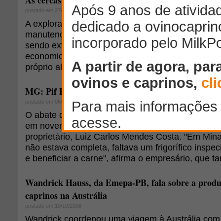
As cercas para pastejo rotacionado
postado em 27/10/2006
A exploração pecuária depende das pastagens, t
manutenção, quanto para o crescimento e produç
sendo extremamente importante quando o objetivo
economicamente, já que, em pastejo, os animai
próprio alimento.
MG: Pif Paf abate ovinos e fomenta a atividade
postado em 06/06/2006
O abate de ovinos no frigorífico Pif Paf, em Patro
em novembro passado, devido a uma necessidad
proprietário, Luiz Carlos Mendes Costa. "Em Min
não estava completa, faltava um frigorífico insp
e beneficiar a carne", afirma o empresário, que t
Wandrick Hauss, da Emepa-PB, fala sobre a produ
caprinos na Austrália
postado em 10/10/2006
Wandrick coordenou uma viagem à Austrália com