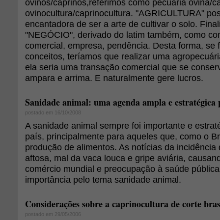
ovinos/caprinos,referimos como pecuária ovina/c
ovinocultura/caprinocultura. "AGRICULTURA" poss
encantadora de ser a arte de cultivar o solo. Fina
"NEGÓCIO", derivado do latim também, como com
comercial, empresa, pendência. Desta forma, se f
conceitos, teríamos que realizar uma agropecuári
ela seria uma transação comercial que se conser
ampara e arrima. E naturalmente gere lucros.
Sanidade animal: uma agenda ampla e estratégica p
postado em 16/10/2008
A sanidade animal sempre foi importante e estrat
país, principalmente para aqueles que, como o Bra
produção de alimentos. As notícias da incidência 
aftosa, mal da vaca louca e gripe aviária, causan
comércio mundial e preocupação à saúde pública,
importância pelo tema sanidade animal.
Considerações sobre a caprinocultura de corte bras
postado em 29/05/2006