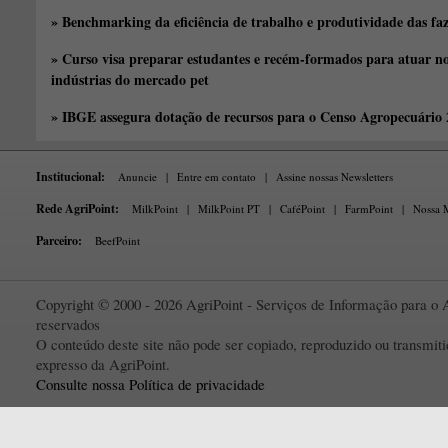
» Benchmarking da eficiência de trabalho e produtividade das fa
» Curso visa preparar estudantes e recém-formados para atuar no
indústrias do mercado pet
» IBGE assegura dotação de recursos para o Censo Agropecuário
Institucional:
Anuncie
|
Entre em contato
|
Assine nossas Newsletters
Rede AgriPoint:
MilkPoint
|
MilkPoint PT
|
CaféPoint
|
FarmPoint
|
Nossa M
Parceiro:
BeefPoint
Copyright © 2000 - 2026 AgriPoint - Serviços de Informação para o A
reservados
O conteúdo deste site não pode ser copiado, reproduzido ou transmi
expresso da AgriPoint.
Consulte nossa Política de privacidade