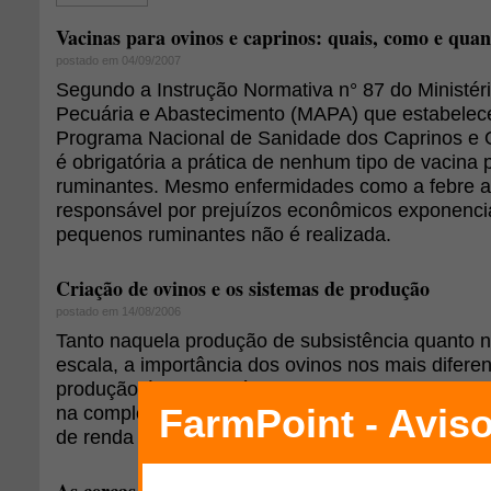
Vacinas para ovinos e caprinos: quais, como e quand
postado em 04/09/2007
Segundo a Instrução Normativa n° 87 do Ministéri
Pecuária e Abastecimento (MAPA) que estabelece 
Programa Nacional de Sanidade dos Caprinos e
é obrigatória a prática de nenhum tipo de vacina
ruminantes. Mesmo enfermidades como a febre a
responsável por prejuízos econômicos exponencia
pequenos ruminantes não é realizada.
Criação de ovinos e os sistemas de produção
postado em 14/08/2006
Tanto naquela produção de subsistência quanto 
escala, a importância dos ovinos nos mais difere
produção é incontestável, seja como fonte alimen
na complementação de renda de um pequeno prod
de renda e empregos que uma grande produção p