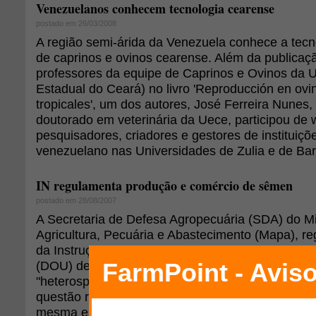
Venezuelanos conhecem tecnologia cearense
postado em 26/03/2008
A região semi-árida da Venezuela conhece a tec
de caprinos e ovinos cearense. Além da publicaçã
professores da equipe de Caprinos e Ovinos da 
Estadual do Ceará) no livro 'Reproducción en ovi
tropicales', um dos autores, José Ferreira Nunes,
doutorado em veterinária da Uece, participou de
pesquisadores, criadores e gestores de instituiç
venezuelano nas Universidades de Zulia e de Bar
IN regulamenta produção e comércio de sêmen
postado em 28/08/2007
A Secretaria de Defesa Agropecuária (SDA) do Mi
Agricultura, Pecuária e Abastecimento (Mapa), r
da Instrução Normativa (IN) nº 32, publicada no D
(DOU) desta segunda-feira (27), a produção e o
"heterospérmico de ruminantes". A IN especifica
questão resulta da mistura do ejaculado de difer
mesma espécie, constituindo o material a ser uti