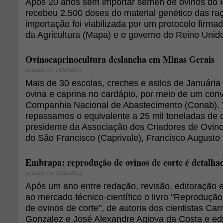
Após 20 anos sem importar sêmen de ovinos do R
recebeu 2.500 doses do material genético das raç
importação foi viabilizada por um protocolo firmad
da Agricultura (Mapa) e o governo do Reino Unid
Ovinocaprinocultura deslancha em Minas Gerais
postado em 14/09/2007
Mais de 30 escolas, creches e asilos de Januária
ovina e caprina no cardápio, por meio de um con
Companhia Nacional de Abastecimento (Conab). "
repassamos o equivalente a 25 mil toneladas de c
presidente da Associação dos Criadores de Ovino
do São Francisco (Caprivale), Francisco Augusto
Embrapa: reprodução de ovinos de corte é detalha
postado em 13/12/2012
Após um ano entre redação, revisão, editoração
ao mercado técnico-científico o livro "Reprodução
de ovinos de corte", de autoria dos cientistas Ca
Gonzalez e José Alexandre Agiova da Costa e ed