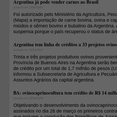
Argentina já pode vender carnes ao Brasil
postado em 14/05/2007
Foi autorizado pelo Ministério da Agricultura, Pe
(Mapa) a importação de carne bovina, ovina e ca
miúdos e sêmen bovino e bubalino da Argentina. A
suspensa porque o país recuperou o status de área
Argentina tem linha de créditos a 33 projetos ovino
postado em 19/04/2007
Trinta e três projetos produtivos ovinos provenie
Província de Buenos Aires na Argentina serão be
de crédito por um total de 1,7 milhão de pesos (U
informou a Subsecretaria de Agricultura e Pecuári
Assuntos Agrários da capital argentina.
BA: ovinocaprinocultura tem crédito de R$ 14 milh
postado em 02/04/2008
Objetivando o desenvolvimento da ovinocaprinocu
assinados no dia 26 de março os primeiros contr
que incluem a conclusão dos frigoríficos de Jussa