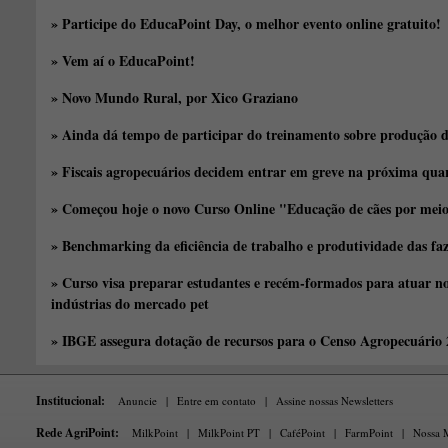
» Participe do EducaPoint Day, o melhor evento online gratuito!
» Vem aí o EducaPoint!
» Novo Mundo Rural, por Xico Graziano
» Ainda dá tempo de participar do treinamento sobre produção d
» Fiscais agropecuários decidem entrar em greve na próxima quar
» Começou hoje o novo Curso Online "Educação de cães por meio 
» Benchmarking da eficiência de trabalho e produtividade das fa
» Curso visa preparar estudantes e recém-formados para atuar no
indústrias do mercado pet
» IBGE assegura dotação de recursos para o Censo Agropecuário
Institucional:
Anuncie
|
Entre em contato
|
Assine nossas Newsletters
Rede AgriPoint:
MilkPoint
|
MilkPoint PT
|
CaféPoint
|
FarmPoint
|
Nossa M