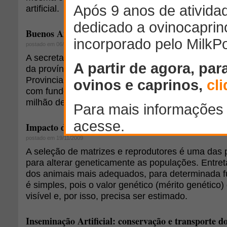
artificial.
Buenos Aires destina US$ 540 mil para produção o
postado em 06/03/2008
A secretaria do Ministério de Assuntos Agrários 
da província argentina de Buenos Aires, através
Provincial (UEP), aprovou 31 projetos ovinos que
com fundos provenientes do Governo nacional, po
milhão de pesos (US$ 539,03 mil).
Impacto da avaliação genética de carneiros na pro
postado em 19/11/2009
A seleção de matrizes e reprodutores é uma das p
para alterar geneticamente as populações. Entreta
dos animais mais adequados, para determinada 
é simples, pois o valor genético (mérito genético)
visível e, por isso, precisa ser estimado.
Inseminação Artificial: conservação e transporte d