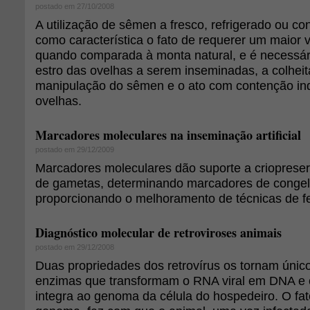
postado em 27/10/2008
A utilização de sêmen a fresco, refrigerado ou c
como característica o fato de requerer um maior 
quando comparada à monta natural, e é necessár
estro das ovelhas a serem inseminadas, a colheit
manipulação do sêmen e o ato com contenção ind
ovelhas.
Marcadores moleculares na inseminação artificial
postado em 29/12/2009
Marcadores moleculares dão suporte a crioprese
de gametas, determinando marcadores de congel
proporcionando o melhoramento de técnicas de ferti
Diagnóstico molecular de retroviroses animais
postado em 29/12/2008
Duas propriedades dos retrovírus os tornam único
enzimas que transformam o RNA viral em DNA e
integra ao genoma da célula do hospedeiro. O fat