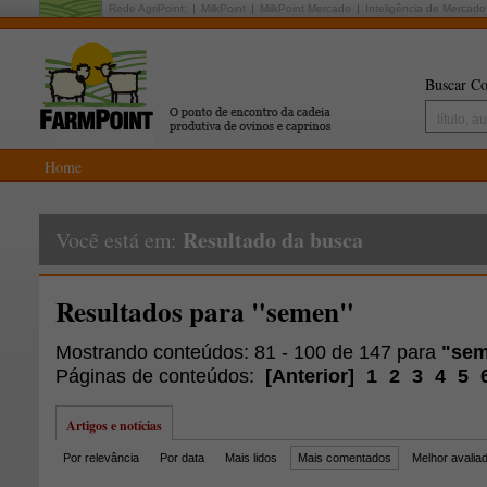
Rede AgriPoint:
MilkPoint
MilkPoint Mercado
Inteligência de Mercado
Buscar Co
Home
Resultado da busca
Você está em:
Resultados para "semen"
Mostrando conteúdos: 81 - 100 de 147 para
"se
Páginas de conteúdos:
[
Anterior
]
1
2
3
4
5
Artigos e notícias
Por relevância
Por data
Mais lidos
Mais comentados
Melhor avalia