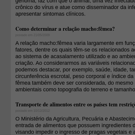
genoma, faz com que o animal, uma vez infectado
crônico do vírus e atue como disseminador da i
apresentar sintomas clínicos.
Como determinar a relação macho:fêmea?
postado em 21/05/2009
A relação macho:fêmea varia largamente em funç
fatores, dentre os quais têm-se os relacionados 
ao sistema de acasalamento utilizado e ao ambie
criação. Ao considerarmos as variáveis relaciona
podemos destacar, por exemplo, saúde, idade, t
circunferência escrotal, peso corporal e índice da 
fêmea também deve ser considerada, do mesmo 
ambientais como topografia do terreno e tamanho
Transporte de alimentos entre os países tem restriç
postado em 10/12/2012
O Ministério da Agricultura, Pecuária e Abasteci
entrada de alimentos que possuem ingredientes 
visando impedir o ingresso de pragas vegetais e