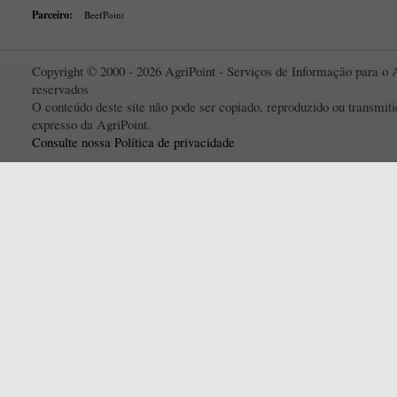
Parceiro:
BeefPoint
Copyright © 2000 - 2026 AgriPoint - Serviços de Informação para o A
reservados
O conteúdo deste site não pode ser copiado, reproduzido ou transmi
expresso da AgriPoint.
Consulte nossa Política de privacidade