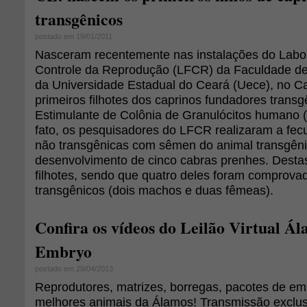
transgênicos
postado em 19/01/2011
Nasceram recentemente nas instalações do Labora
Controle da Reprodução (LFCR) da Faculdade de 
da Universidade Estadual do Ceará (Uece), no Ca
primeiros filhotes dos caprinos fundadores transg
Estimulante de Colônia de Granulócitos humano 
fato, os pesquisadores do LFCR realizaram a fe
não transgênicas com sêmen do animal transgêni
desenvolvimento de cinco cabras prenhes. Desta
filhotes, sendo que quatro deles foram comprov
transgênicos (dois machos e duas fêmeas).
Confira os vídeos do Leilão Virtual Á
Embryo
postado em 29/04/2013
Reprodutores, matrizes, borregas, pacotes de e
melhores animais da Álamos! Transmissão exclusi