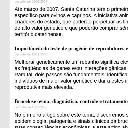
postado em 08/01/2007
Até março de 2007, Santa Catarina terá o prime
específico para ovinos e caprinos. A iniciativa an
criadores do estado, que poderão perpetuar as l
de alto valor genético e que poderão comprar sê
território catarinense.
Importância do teste de progênie de reprodutores ca
postado em 19/12/2006
Melhorar geneticamente um rebanho significa ele
as freqüências de genes e/ou interações gênicas 
Para tal, dois passos são fundamentais: identific
indivíduos de maior valor genético e dar a estes 
reprodutiva mais elevada.
Brucelose ovina: diagnóstico, controle e tratamento
postado em 15/12/2006
No primeiro artigo sobre este tema, discorremos 
epidemiologia, patogenia e sinais clínicos da br
suas conseqüências econômicas. Neste artigo a