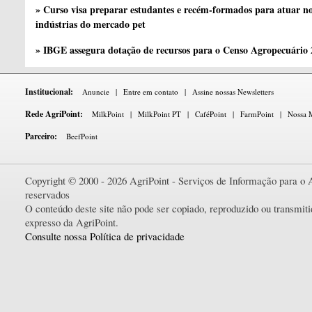
» Curso visa preparar estudantes e recém-formados para atuar no
indústrias do mercado pet
» IBGE assegura dotação de recursos para o Censo Agropecuário
Institucional:
Anuncie
|
Entre em contato
|
Assine nossas Newsletters
Rede AgriPoint:
MilkPoint
|
MilkPoint PT
|
CaféPoint
|
FarmPoint
|
Nossa M
Parceiro:
BeefPoint
Copyright © 2000 - 2026 AgriPoint - Serviços de Informação para o A
reservados
O conteúdo deste site não pode ser copiado, reproduzido ou transmi
expresso da AgriPoint.
Consulte nossa Política de privacidade