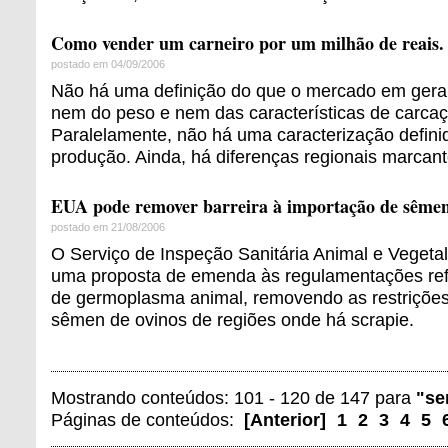
Como vender um carneiro por um milhão de reais. 
postado em 04/09/2006
Não há uma definição do que o mercado em geral
nem do peso e nem das características de carca
Paralelamente, não há uma caracterização defini
produção. Ainda, há diferenças regionais marcant
EUA pode remover barreira à importação de sêmen
postado em 21/08/2006
O Serviço de Inspeção Sanitária Animal e Veget
uma proposta de emenda às regulamentações ref
de germoplasma animal, removendo as restrições
sêmen de ovinos de regiões onde há scrapie.
Mostrando conteúdos: 101 - 120 de 147 para
"s
Páginas de conteúdos:
[
Anterior
]
1
2
3
4
5