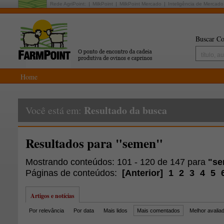
Rede AgriPoint:
MilkPoint
MilkPoint Mercado
Inteligência de Mercado
Buscar Co
Home
Resultado da busca
Você está em:
Resultados para "semen"
Mostrando conteúdos: 101 - 120 de 147 para
"s
Páginas de conteúdos:
[
Anterior
]
1
2
3
4
5
Artigos e notícias
Por relevância
Por data
Mais lidos
Mais comentados
Melhor avalia