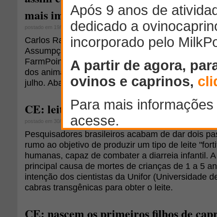
mais importantes cabanhas nacionais
postado em 19/06/2012
Carlos Raul Consonni, proprietário da Fazenda B
Assumpção, da AAPA Assessoria, foram entrevist
FarmPoint e falaram sobre os objetivos da proprie
dos animais e o que será ofertado no leilão que o
julho. Abaixo, leia a entrevista na íntegra!
CE: leite fortificado através de cabras
postado em 30/08/2010
Pesquisadores brasileiros acabam de dar dois pa
rumo ao objetivo de produzir um tipo de leite "for
humanas, capaz de combater a diarreia infantil. 
principal causa de mortes de crianças de 1 a 5 an
intenção dos cientistas da Unifor (Universidade d
cabras transgênicas para obter o leite.
CE: nascem os primeiros filhos de cap