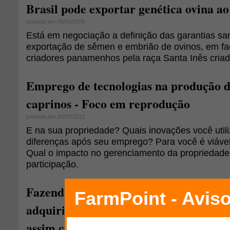
Brasil pode exportar genética ovina 
postado em 05/05/2008
Está em negociação a definição das garantias san
exportação de sêmen e embrião de ovinos, em fa
criadores panamenhos pela raça Santa Inês criada
Emprego de tecnologias na produção d
caprinos - Foco em reprodução
postado em 30/07/2012
E na sua propriedade? Quais inovações você util
diferenças após seu emprego? Para você é viável u
Qual o impacto no gerenciamento da proprieda
participação.
Fazenda Bonfim foca na excelência da 
adquirindo o melhor da genética afric
assim como as melhores matrizes e re