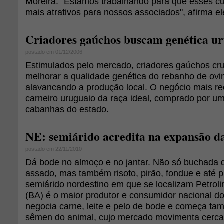
Moreira. "Estamos trabalhando para que esses c
mais atrativos para nossos associados", afirma el
Criadores gaúchos buscam genética u
postado em 01/12/2006
Estimulados pelo mercado, criadores gaúchos cru
melhorar a qualidade genética do rebanho de ovi
alavancando a produção local. O negócio mais r
carneiro uruguaio da raça ideal, comprado por um
cabanhas do estado.
NE: semiárido acredita na expansão d
postado em 22/11/2010
Dá bode no almoço e no jantar. Não só buchada 
assado, mas também risoto, pirão, fondue e até 
semiárido nordestino em que se localizam Petroli
(BA) é o maior produtor e consumidor nacional do 
negocia carne, leite e pelo de bode e começa ta
sêmen do animal, cujo mercado movimenta cerca