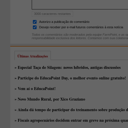
3000
caracteres restantes
Autorizo a publicação do comentário
Desejo receber por e-mail futuros comentários à esta notícia
Todos os comentários são moderados pela equipe FarmPoint, e as op
responsabilidade exclusiva dos leitores. Contamos com sua colabora
Últimas Atualizações
» Especial Taça de Silagem: novos híbridos, antigas discussões
» Participe do EducaPoint Day, o melhor evento online gratuito!
» Vem aí o EducaPoint!
» Novo Mundo Rural, por Xico Graziano
» Ainda dá tempo de participar do treinamento sobre produção d
» Fiscais agropecuários decidem entrar em greve na próxima quar