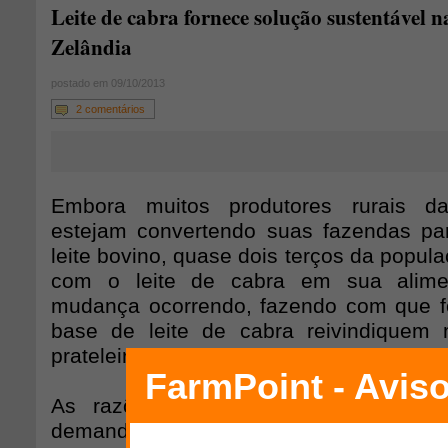
Leite de cabra fornece solução sustentável 
Zelândia
postado em 09/10/2013
2 comentários
Embora muitos produtores rurais d
estejam convertendo suas fazendas pa
leite bovino, quase dois terços da popul
com o leite de cabra em sua alim
mudança ocorrendo, fazendo com que fó
base de leite de cabra reivindiquem
prateleiras dos supermercados da Nova Z
As razões são complexas. Elas in
demanda por leite de cabra – produto d