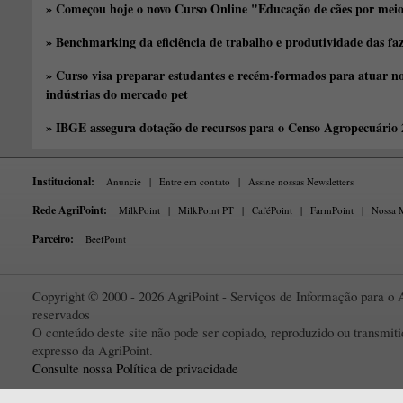
» Começou hoje o novo Curso Online "Educação de cães por meio 
» Benchmarking da eficiência de trabalho e produtividade das fa
» Curso visa preparar estudantes e recém-formados para atuar no
indústrias do mercado pet
» IBGE assegura dotação de recursos para o Censo Agropecuário
Institucional:
Anuncie
|
Entre em contato
|
Assine nossas Newsletters
Rede AgriPoint:
MilkPoint
|
MilkPoint PT
|
CaféPoint
|
FarmPoint
|
Nossa M
Parceiro:
BeefPoint
Copyright © 2000 - 2026 AgriPoint - Serviços de Informação para o A
reservados
O conteúdo deste site não pode ser copiado, reproduzido ou transmi
expresso da AgriPoint.
Consulte nossa Política de privacidade