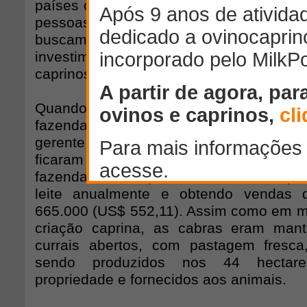
países onde o leite de cabra faz parte da
pessoas com intolerância ao leite de va
buscam uma alternativa e um maior 
investimentos em alguns locais co
caprinos.
Quando Bayleys Waikato anunciou 
fazenda de caprinos à venda no final 
gerente de vendas, Mark Dawe, disse que
ficaram surpresos pelo interesse n
fazenda estava produzindo 38.000 qui
leite anualmente e obtendo vendas
665.000 (US$ 552,11). Assim como em m
criação caprina, as cabras eram man
currais abertos, com pastagem fresca
sendo produzidos nos 44 hectare
propriedade e fornecidos aos animais.