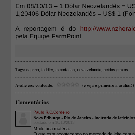
Em 08/10/13 – 1 Dólar Neozelandês = U
1,20406 Dólar Neozelandês = US$ 1 (Fo
A reportagem é do
http://www.nzheral
pela Equipe FarmPoint
Tags:
,
,
,
,
caprina
toddler
exportacao
nova zelandia
acidos graxos
Avalie esse conteúdo:
(e seja o primeiro a avaliar!)
Comentários
Paulo R.C.Cordeiro
Nova Friburgo - Rio de Janeiro - Indústria de laticínio
postado em 10/10/2013
Muito boa matéria.
O que esta acontecendo no mercado de leite caprin