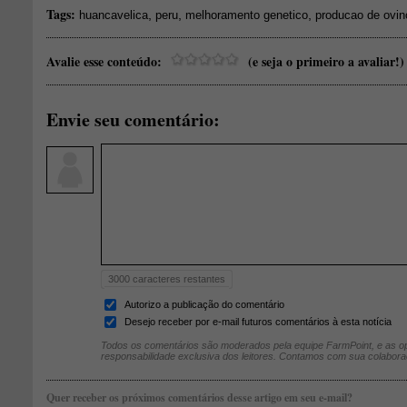
Tags:
,
,
,
huancavelica
peru
melhoramento genetico
producao de ovin
Avalie esse conteúdo:
(e seja o primeiro a avaliar!)
Envie seu comentário:
3000
caracteres restantes
Autorizo a publicação do comentário
Desejo receber por e-mail futuros comentários à esta notícia
Todos os comentários são moderados pela equipe FarmPoint, e as op
responsabilidade exclusiva dos leitores. Contamos com sua colabora
Quer receber os próximos comentários desse artigo em seu e-mail?