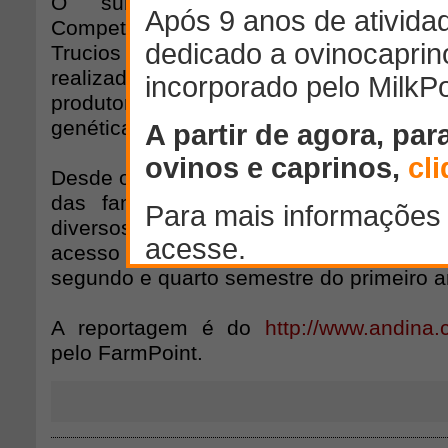
O subgerente de Promoção e I
Competitividade e Inovação do govern
Trucios Gómez, disse que entre os tr
realizados, estão a transferência 
produtores, bem como o melhoramen
genética e dos pastos.
Desde o primeiro ano de execução do pr
das famílias beneficiadas participaç
diversos workshops. Serão 100 os pro
acesso a estágios para troca de experiê
segundo e quarto semestre do primeiro a
A reportagem é do
http://www.andina
pelo FarmPoint.