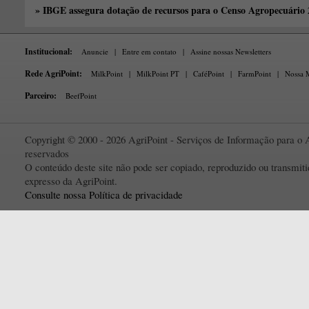
» IBGE assegura dotação de recursos para o Censo Agropecuário
Institucional:
Anuncie
|
Entre em contato
|
Assine nossas Newsletters
Rede AgriPoint:
MilkPoint
|
MilkPoint PT
|
CaféPoint
|
FarmPoint
|
Nossa M
Parceiro:
BeefPoint
Copyright © 2000 - 2026 AgriPoint - Serviços de Informação para o A
reservados
O conteúdo deste site não pode ser copiado, reproduzido ou transmi
expresso da AgriPoint.
Consulte nossa Política de privacidade