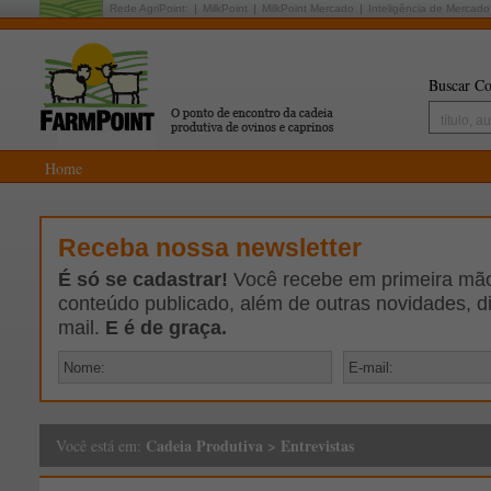
Rede AgriPoint:
MilkPoint
MilkPoint Mercado
Inteligência de Mercado
Buscar Co
Home
Receba nossa newsletter
É só se cadastrar!
Você recebe em primeira mão 
conteúdo publicado, além de outras novidades, d
mail.
E é de graça.
Cadeia Produtiva
>
Entrevistas
Você está em: