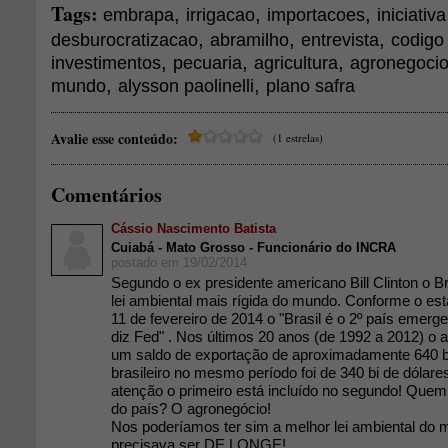
Tags:
,
,
,
embrapa
irrigacao
importacoes
iniciativ
,
,
,
desburocratizacao
abramilho
entrevista
codigo 
,
,
,
investimentos
pecuaria
agricultura
agronegocio 
,
,
mundo
alysson paolinelli
plano safra
Avalie esse conteúdo:
(1 estrelas)
Comentários
Cássio Nascimento Batista
Cuiabá - Mato Grosso - Funcionário do INCRA
postado em 19/02/2014
Segundo o ex presidente americano Bill Clinton o Br
lei ambiental mais rígida do mundo. Conforme o es
11 de fevereiro de 2014 o "Brasil é o 2º país emerg
diz Fed" . Nos últimos 20 anos (de 1992 a 2012) o 
um saldo de exportação de aproximadamente 640 bil
brasileiro no mesmo período foi de 340 bi de dólar
atenção o primeiro está incluído no segundo! Quem
do país? O agronegócio!
Nos poderíamos ter sim a melhor lei ambiental do 
precisava ser DE LONGE!