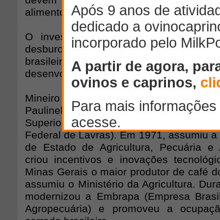
devem ser superados para que a produ
alimentos cresça cerca de 40% nos próx
O investimento em conhecimento, pesq
desburocratização dos processos e a rev
brasileira são questões consideradas fu
desenvolvimento do setor.
Mineiro de Bambuí, região Centro-O
Paulinelli tornou-se agrônomo em 1959 
Superior de Agronomia de Lavras), atual 
Federal de Lavras). Em 1971, assumiu a 
de Estado de Agricultura, Pecuária e
criou incentivos e inovações tecnológ
Minas Gerais o maior produtor de café d
assumiu o Ministério da Agricultura. Dur
modernizou a Embrapa (Empresa Brasil
Agropecuária) e promoveu a ocupaç