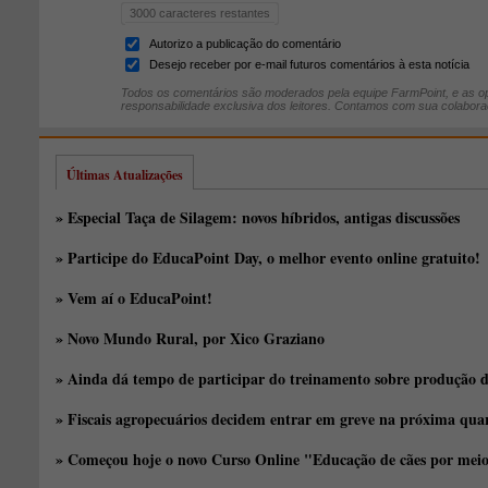
3000
caracteres restantes
Autorizo a publicação do comentário
Desejo receber por e-mail futuros comentários à esta notícia
Todos os comentários são moderados pela equipe FarmPoint, e as op
responsabilidade exclusiva dos leitores. Contamos com sua colabora
Últimas Atualizações
» Especial Taça de Silagem: novos híbridos, antigas discussões
» Participe do EducaPoint Day, o melhor evento online gratuito!
» Vem aí o EducaPoint!
» Novo Mundo Rural, por Xico Graziano
» Ainda dá tempo de participar do treinamento sobre produção d
» Fiscais agropecuários decidem entrar em greve na próxima quar
» Começou hoje o novo Curso Online "Educação de cães por meio 