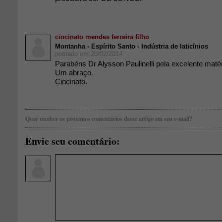
cincinato mendes ferreira filho
Montanha - Espírito Santo - Indústria de laticínios
postado em 20/02/2014
Parabéns Dr Alysson Paulinelli pela excelente maté
Um abraço.
Cincinato.
Quer receber os próximos comentários desse artigo em seu e-mail?
Envie seu comentário: