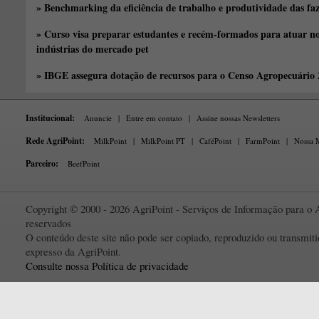
» Benchmarking da eficiência de trabalho e produtividade das fa
» Curso visa preparar estudantes e recém-formados para atuar no
indústrias do mercado pet
» IBGE assegura dotação de recursos para o Censo Agropecuário
Institucional:
Anuncie
|
Entre em contato
|
Assine nossas Newsletters
Rede AgriPoint:
MilkPoint
|
MilkPoint PT
|
CaféPoint
|
FarmPoint
|
Nossa M
Parceiro:
BeefPoint
Copyright © 2000 - 2026 AgriPoint - Serviços de Informação para o A
reservados
O conteúdo deste site não pode ser copiado, reproduzido ou transmi
expresso da AgriPoint.
Consulte nossa Política de privacidade