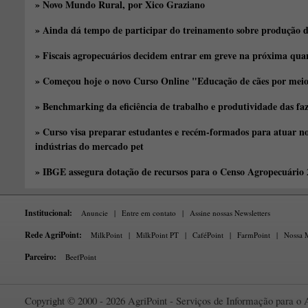
» Novo Mundo Rural, por Xico Graziano
» Ainda dá tempo de participar do treinamento sobre produção d
» Fiscais agropecuários decidem entrar em greve na próxima quar
» Começou hoje o novo Curso Online "Educação de cães por meio 
» Benchmarking da eficiência de trabalho e produtividade das fa
» Curso visa preparar estudantes e recém-formados para atuar no
indústrias do mercado pet
» IBGE assegura dotação de recursos para o Censo Agropecuário
Institucional:
Anuncie
|
Entre em contato
|
Assine nossas Newsletters
Rede AgriPoint:
MilkPoint
|
MilkPoint PT
|
CaféPoint
|
FarmPoint
|
Nossa M
Parceiro:
BeefPoint
Copyright © 2000 - 2026 AgriPoint - Serviços de Informação para o A