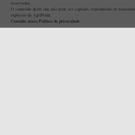
reservados
O conteúdo deste site não pode ser copiado, reproduzido ou transmi
expresso da AgriPoint.
Consulte nossa Política de privacidade