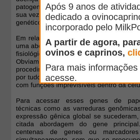
patogenicidade do agente causador da
sua vez, parece ser influenciada por fato
genéticos deste.
Em relação à genômica do animal hosp
uma abordagem inicial é o estudo de gen
fisiológico. Assim, a função determina 
Obviamente, o número de genes estudado
procedimento muitas vezes é acertado,
por tudo, já que existem muitas molécul
com funções imprevisíveis dentro da célu
Para acessar esses genes de pape
técnicas como as varreduras genômica
expressão gênica global se sucederam, 
citada abordagem do gene principal
centenas de genes ou marcadores
simultaneamente, sem que se preocupe