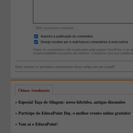
3000
caracteres restantes
Autorizo a publicação do comentário
Desejo receber por e-mail futuros comentários à esta notícia
Todos os comentários são moderados pela equipe FarmPoint, e as op
responsabilidade exclusiva dos leitores. Contamos com sua colabora
Quer receber os próximos comentários desse artigo em seu e-mail?
Últimas Atualizações
» Especial Taça de Silagem: novos híbridos, antigas discussões
» Participe do EducaPoint Day, o melhor evento online gratuito!
» Vem aí o EducaPoint!