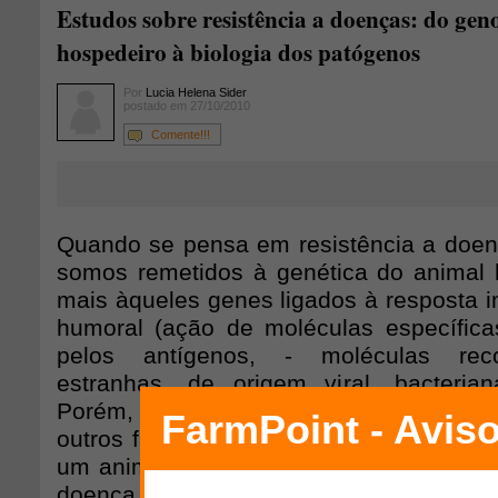
Estudos sobre resistência a doenças: do ge
hospedeiro à biologia dos patógenos
Por
Lucia Helena Sider
postado em 27/10/2010
Comente!!!
Quando se pensa em resistência a doen
somos remetidos à genética do animal 
mais àqueles genes ligados à resposta i
humoral (ação de moléculas específic
pelos antígenos, - moléculas rec
estranhas, de origem viral, bacterian
Porém, cada vez mais vem se propagan
outros fatores venham a contribuir com o
um animal, ou seja, no modo ou na int
doença o afeta. Esses fatores le