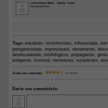
Lucia Helena Sider
Sobral - Ceará
Pesquisa/ensino
Tags:
,
,
,
estudado
reconhecidas
influenciada
est
,
,
,
patogenicidade
imprevisiveis
obviamente
desc
,
,
,
desencadeada
morfologicos
propagando
genic
,
,
,
,
antigenos
humoral
varreduras
sucederam
ace
Avalie esse conteúdo:
(4 estrelas)
Envie seu comentário: