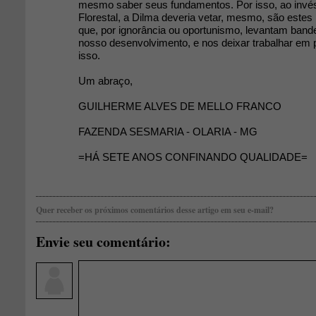
mesmo saber seus fundamentos. Por isso, ao invés
Florestal, a Dilma deveria vetar, mesmo, são estes 
que, por ignorância ou oportunismo, levantam bande
nosso desenvolvimento, e nos deixar trabalhar em 
isso.
Um abraço,
GUILHERME ALVES DE MELLO FRANCO
FAZENDA SESMARIA - OLARIA - MG
=HÁ SETE ANOS CONFINANDO QUALIDADE=
Quer receber os próximos comentários desse artigo em seu e-mail?
Envie seu comentário: