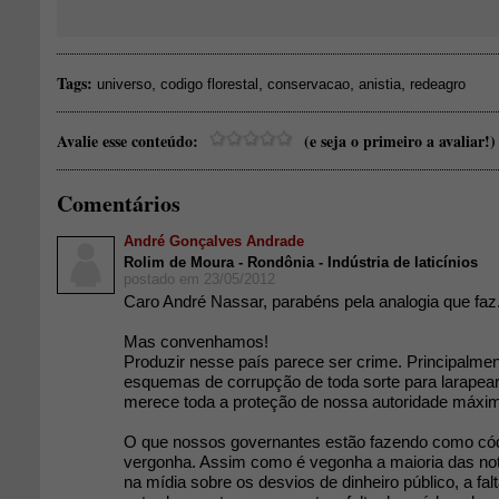
Tags:
,
,
,
,
universo
codigo florestal
conservacao
anistia
redeagro
Avalie esse conteúdo:
(e seja o primeiro a avaliar!)
Comentários
André Gonçalves Andrade
Rolim de Moura - Rondônia - Indústria de laticínios
postado em 23/05/2012
Caro André Nassar, parabéns pela analogia que faz
Mas convenhamos!
Produzir nesse país parece ser crime. Principalmen
esquemas de corrupção de toda sorte para larapear 
merece toda a proteção de nossa autoridade máxi
O que nossos governantes estão fazendo como códi
vergonha. Assim como é vegonha a maioria das not
na mídia sobre os desvios de dinheiro público, a falt