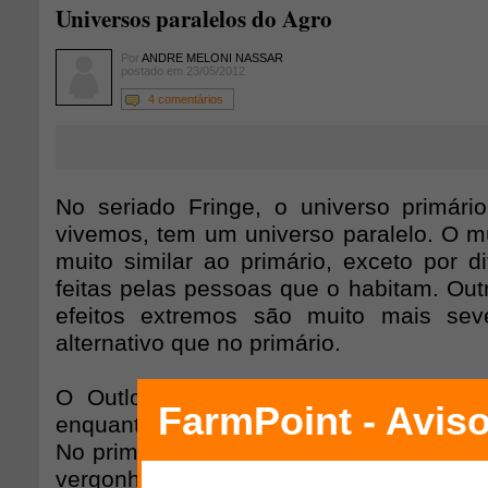
Universos paralelos do Agro
Por
ANDRE MELONI NASSAR
postado em 23/05/2012
4 comentários
No seriado Fringe, o universo primár
vivemos, tem um universo paralelo. O mu
muito similar ao primário, exceto por d
feitas pelas pessoas que o habitam. Out
efeitos extremos são muito mais sev
alternativo que no primário.
O Outlook Brasil 2022 é o universo p
enquanto a campanha Veta, Dilma é seu u
No primário, o Brasil tem orgulho do agro
vergonha. A reforma do Código Flores