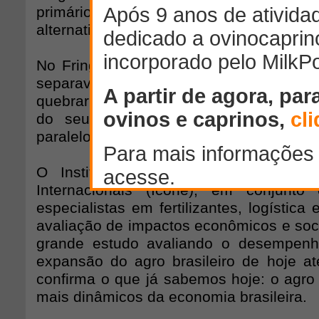
primário, seria vista como neces
alternativo, as pessoas clamam pelo veto
No Fringe, um dos personagens quebra
separavam os dois universos. É pa
quebrar as barreiras que separam o univ
do seu paralelo. Eles não são, na 
paralelos.
O Instituto de Estudos do Comérci
Internacionais (Icone), em conjunt
especialistas em fertilizantes, logística
avaliação de impactos econômicos e soci
grande estudo avaliando o desempenh
expansão do agro brasileiro de hoje a
confirma o que já sabemos hoje: o agro
mais dinâmicos da economia brasileira.