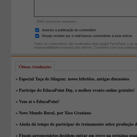
3000
caracteres restantes
Autorizo a publicação do comentário
Desejo receber por e-mail futuros comentários à esta notícia
Todos os comentários são moderados pela equipe FarmPoint, e as op
responsabilidade exclusiva dos leitores. Contamos com sua colabora
Últimas Atualizações
» Especial Taça de Silagem: novos híbridos, antigas discussões
» Participe do EducaPoint Day, o melhor evento online gratuito!
» Vem aí o EducaPoint!
» Novo Mundo Rural, por Xico Graziano
» Ainda dá tempo de participar do treinamento sobre produção d
» Fiscais agropecuários decidem entrar em greve na próxima quar