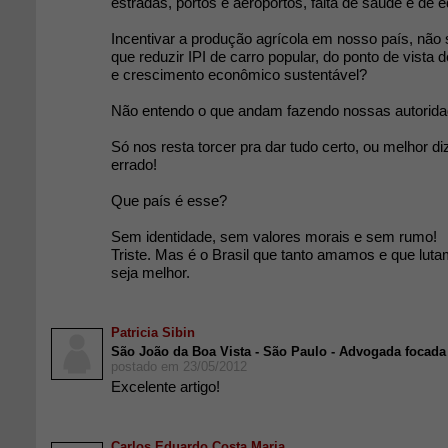
estradas, portos e aeroportos, falta de saúde e de 
Incentivar a produção agrícola em nosso país, não 
que reduzir IPI de carro popular, do ponto de vista 
e crescimento econômico sustentável?
Não entendo o que andam fazendo nossas autorida
Só nos resta torcer pra dar tudo certo, ou melhor d
errado!
Que país é esse?
Sem identidade, sem valores morais e sem rumo!
Triste. Mas é o Brasil que tanto amamos e que lut
seja melhor.
Patricia Sibin
São João da Boa Vista - São Paulo - Advogada focad
postado em 23/05/2012
Excelente artigo!
Carlos Eduardo Costa Maria