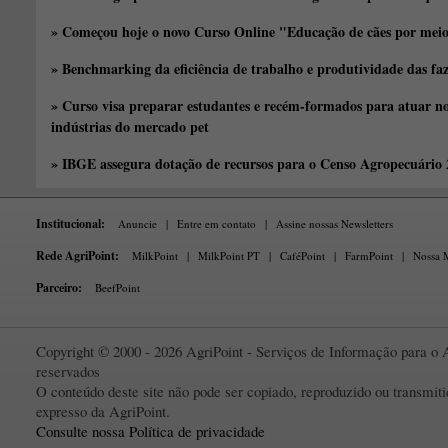
» Começou hoje o novo Curso Online "Educação de cães por meio 
» Benchmarking da eficiência de trabalho e produtividade das fa
» Curso visa preparar estudantes e recém-formados para atuar no
indústrias do mercado pet
» IBGE assegura dotação de recursos para o Censo Agropecuário
Institucional:
Anuncie
|
Entre em contato
|
Assine nossas Newsletters
Rede AgriPoint:
MilkPoint
|
MilkPoint PT
|
CaféPoint
|
FarmPoint
|
Nossa M
Parceiro:
BeefPoint
Copyright © 2000 - 2026 AgriPoint - Serviços de Informação para o A
reservados
O conteúdo deste site não pode ser copiado, reproduzido ou transmi
expresso da AgriPoint.
Consulte nossa Política de privacidade