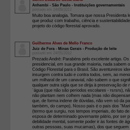
Anhembi - São Paulo - Instituições governamentais
postado em 24/05/2012
Muito boa analogia. Tomara que nossa Presidenta l
que produz com trabalho, ciência e sustentabilida
projeto do código florestal aprovado.
Guilherme Alves de Mello Franco
Juiz de Fora - Minas Gerais - Produção de leite
postado em 24/05/2012
Prezado André: Parabéns pelo excelente artigo. O
presidencial, em sua grande maioria, nada sabem o 
Código Florestal para o Brasil. São aventureiros ide
insurgem contra tudo e contra todos, sem, ao menos
um milharal de um canavial, não sabem o que signi
qualquer outra sigla que se dirija à preservação de
´água (que não são períodos escolares - rsrsrs), n
não plantam nem colhem nada (mas não dispensam 
que, de forma indene de dúvidas, não vem só da pa
também, do campo). Nosso país é o país dos "Mari
(termo que surgiu, nos tempos imperiais, do fato de
esposa de determinado governante pátrio, por ser 
debilidade mental, somente poder ir às fontes de á
outras pessoas, suas mucamas), dos que seguem 