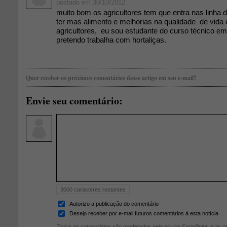
postado em 30/10/2012
muito bom os agricultores tem que entra nas linha d
ter mas alimento e melhorias na qualidade de vida
agricultores, eu sou estudante do curso técnico em
pretendo trabalha com hortaliças.
Quer receber os próximos comentários desse artigo em seu e-mail?
Envie seu comentário:
3000
caracteres restantes
Autorizo a publicação do comentário
Desejo receber por e-mail futuros comentários à esta notícia
Todos os comentários são moderados pela equipe FarmPoint, e as op