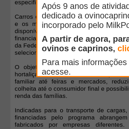
especificará como o veículo será usado.
Carros da categoria caminhonetes poder
e os modelos de veículo incluídos n
disponíveis na internet. Para consul
financiado, o agricultor familiar deve se
da Federação, informar se é ou não cont
selecionar a categoria "Veículos de Tran
O objetivo da ação é facilitar o tran
hortaliças, verduras e outros produt
familiar até feiras e mercados, redu
colheita até o consumidor final e possibi
renda das famílias.
Indicadas para o transporte de cargas
financiadas pelo programa abrangem
fabricados por empresas diferente