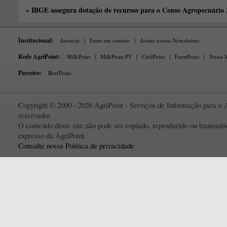
» IBGE assegura dotação de recursos para o Censo Agropecuário
Institucional:
Anuncie
|
Entre em contato
|
Assine nossas Newsletters
Rede AgriPoint:
MilkPoint
|
MilkPoint PT
|
CaféPoint
|
FarmPoint
|
Nossa M
Parceiro:
BeefPoint
Copyright © 2000 - 2026 AgriPoint - Serviços de Informação para o A
reservados
O conteúdo deste site não pode ser copiado, reproduzido ou transmi
expresso da AgriPoint.
Consulte nossa Política de privacidade