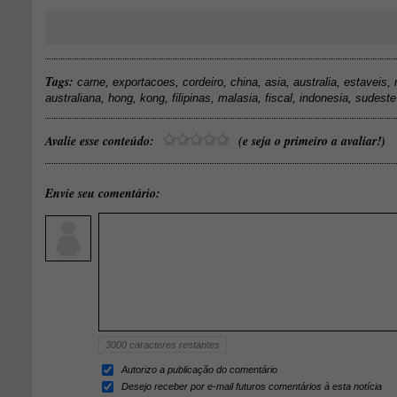
Tags:
,
,
,
,
,
,
,
carne
exportacoes
cordeiro
china
asia
australia
estaveis
,
,
,
,
,
,
,
australiana
hong
kong
filipinas
malasia
fiscal
indonesia
sudeste
Avalie esse conteúdo:
(e seja o primeiro a avaliar!)
Envie seu comentário:
3000
caracteres restantes
Autorizo a publicação do comentário
Desejo receber por e-mail futuros comentários à esta notícia