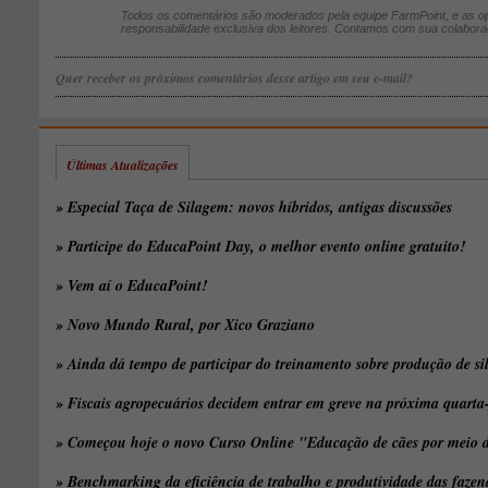
Todos os comentários são moderados pela equipe FarmPoint, e as op
responsabilidade exclusiva dos leitores. Contamos com sua colabora
Quer receber os próximos comentários desse artigo em seu e-mail?
Últimas Atualizações
» Especial Taça de Silagem: novos híbridos, antigas discussões
» Participe do EducaPoint Day, o melhor evento online gratuito!
» Vem aí o EducaPoint!
» Novo Mundo Rural, por Xico Graziano
» Ainda dá tempo de participar do treinamento sobre produção de s
» Fiscais agropecuários decidem entrar em greve na próxima quarta-
» Começou hoje o novo Curso Online "Educação de cães por meio de
» Benchmarking da eficiência de trabalho e produtividade das fazen