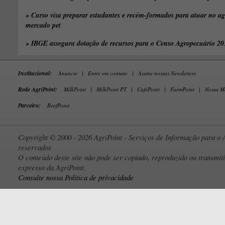
» Curso visa preparar estudantes e recém-formados para atuar no ag
mercado pet
» IBGE assegura dotação de recursos para o Censo Agropecuário 20
Institucional:
Anuncie
|
Entre em contato
|
Assine nossas Newsletters
Rede AgriPoint:
MilkPoint
|
MilkPoint PT
|
CaféPoint
|
FarmPoint
|
Nossa M
Parceiro:
BeefPoint
Copyright © 2000 - 2026 AgriPoint - Serviços de Informação para o A
reservados
O conteúdo deste site não pode ser copiado, reproduzido ou transmi
expresso da AgriPoint.
Consulte nossa Política de privacidade