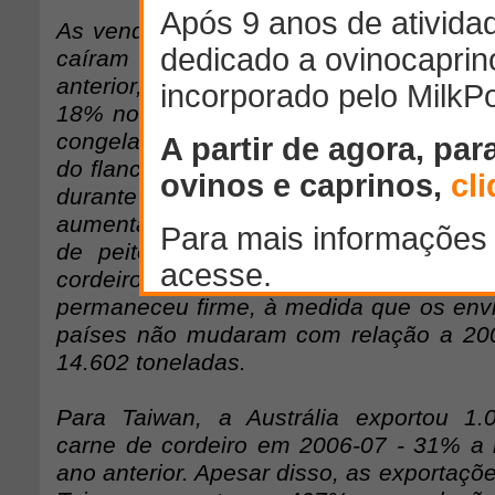
As vendas de carne de cordeiro da Austr
caíram 9% durante o 2006-07 com rela
anterior, para 11.741 toneladas, inclu
18% nos envios de carne resfriada e d
congelada. Os cortes de peito e flap (mu
do flanco) dominaram as exportações tot
durante 2006-07. As exportaçõ
aumentaram 137%, para 2.861 tonelada
de peito e flap congelados. A dema
cordeiro australiana na China 
permaneceu firme, à medida que os envio
países não mudaram com relação a 200
14.602 toneladas.
Para Taiwan, a Austrália exportou 1.
carne de cordeiro em 2006-07 - 31% a
ano anterior. Apesar disso, as exportaçõe