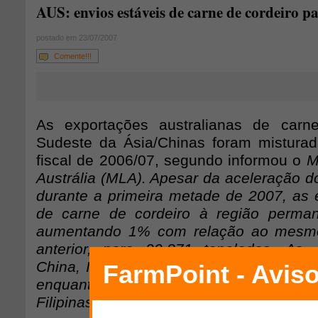
AUS: envios estáveis de carne de cordeiro p
postado em 23/07/2007
Comente!!!
As exportações australianas de carn
Sudeste da Ásia/Chinas foram mistura
fiscal de 2006/07, segundo informou o
M
Austrália
(MLA). Apesar da aceleração do
durante a primeira metade de 2007, as e
de carne de cordeiro à região perman
aumentando 1% com relação ao mesmo
anterior, para 20.871 toneladas. As 
China, Indonésia, Malásia e Taiwan caír
enquanto as exportações para Hong 
Filipinas, Tailândia e Vietnã se fortalecer