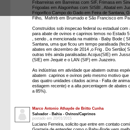
Fribarreiras em Barreiras com SIF, Frimasa em Sin
Frigoalas em Alagoinhas com SISBI , Abatal em Ju
Frigorifico Campo do Gado em Feira de Santana,
Filho, Mafrirb em Brumado e São Francisco em Pa
Construídos sob inspecao federal ou estadual com 
para abate de ovinos e caprinos temos no Estado 5 i
, sendo , a mencionada na matéria - Baby Bode ( S
Santana, uma que ficou um tempo paralisada (fecha
abates em dezembro de 2014 ,o Frig . Do Sertão( 
outras três ainda paralisadas Acojus(SIE) em Jussa
(SIE) em Jequié e o LAN (SIF) em Juazeiro.
As indústrias em atividade que abatem outras espé
abatem caprinos e ovinos pelo mesmo motivo que l
das quatro unidades citados acima - Falta de anima
estiagem recente) e a alta porcentagem de abates c
a 85%).
Marco Antonio Athayde de Britto Cunha
Salvador - Bahia - Ovinos/Caprinos
postado em 20/01/2015
Luciano Ferreira, solicito que entre em contato com
Gostaria de entender como o Baby-Bode vem melh