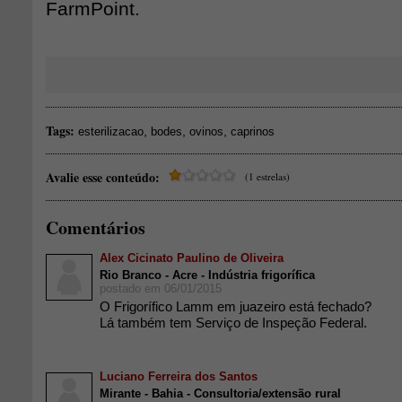
FarmPoint.
Tags:
,
,
,
esterilizacao
bodes
ovinos
caprinos
Avalie esse conteúdo:
(1 estrelas)
Comentários
Alex Cicinato Paulino de Oliveira
Rio Branco - Acre - Indústria frigorífica
postado em 06/01/2015
O Frigorífico Lamm em juazeiro está fechado?
Lá também tem Serviço de Inspeção Federal.
Luciano Ferreira dos Santos
Mirante - Bahia - Consultoria/extensão rural