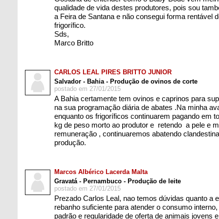
qualidade de vida destes produtores, pois sou tam
a Feira de Santana e não consegui forma rentável 
frigorífico.
Sds,
Marco Britto
CARLOS LEAL PIRES BRITTO JUNIOR
Salvador - Bahia - Produção de ovinos de corte
postado em 27/01/2015
A Bahia certamente tem ovinos e caprinos para suprir
na sua programação diária de abates .Na minha ava
enquanto os frigoríficos continuarem pagando em t
kg de peso morto ao produtor e retendo a pele e 
remuneração , continuaremos abatendo clandestin
produção.
Marcos Albérico Lacerda Malta
Gravatá - Pernambuco - Produção de leite
postado em 27/01/2015
Prezado Carlos Leal, nao temos dúvidas quanto a e
rebanho suficiente para atender o consumo interno, 
padrão e regularidade de oferta de animais jovens 