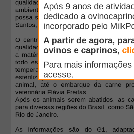
qualidade da água, a higiene dos c
ambiente e também como está a carc
possa ser realmente liberada para o cort
Santos, supervisora de qualidade.
O centro passa frequentemente por in
qualidade. "A preocupação com a quali
a matéria-prima comprada até aos ani
todo esquema de qualidade seguido aq
temperatura de água, pH de água, tempe
esterilização. Tem todo um processo, d
animal, até o embarque da carne pro
veterinária Flávia Freitas.
Após os animais serem abatidos, as c
para diversas regiões do Brasil, como São
Rio de Janeiro.
As informações são do G1, adapta