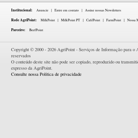
Institucional:
Anuncie
|
Entre em contato
|
Assine nossas Newsletters
Rede AgriPoint:
MilkPoint
|
MilkPoint PT
|
CaféPoint
|
FarmPoint
|
Nossa M
Parceiro:
BeefPoint
Copyright © 2000 - 2026 AgriPoint - Serviços de Informação para o A
reservados
O conteúdo deste site não pode ser copiado, reproduzido ou transmi
expresso da AgriPoint.
Consulte nossa Política de privacidade