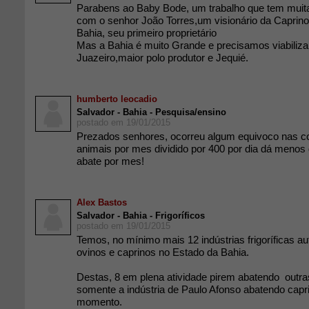
Parabens ao Baby Bode, um trabalho que tem muit
com o senhor João Torres,um visionário da Caprino
Bahia, seu primeiro proprietário
Mas a Bahia é muito Grande e precisamos viabilizar 
Juazeiro,maior polo produtor e Jequié.
humberto leocadio
Salvador - Bahia - Pesquisa/ensino
postado em 19/01/2015
Prezados senhores, ocorreu algum equivoco nas co
animais por mes dividido por 400 por dia dá menos 
abate por mes!
Alex Bastos
Salvador - Bahia - Frigoríficos
postado em 19/01/2015
Temos, no mínimo mais 12 indústrias frigoríficas au
ovinos e caprinos no Estado da Bahia.
Destas, 8 em plena atividade pirem abatendo outr
somente a indústria de Paulo Afonso abatendo capr
momento.