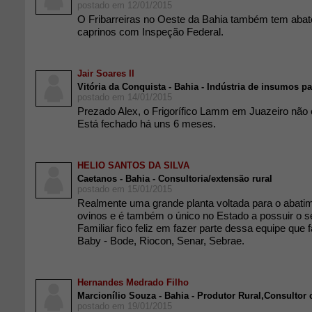
postado em 12/01/2015
O Fribarreiras no Oeste da Bahia também tem abat
caprinos com Inspeção Federal.
Jair Soares II
Vitória da Conquista - Bahia - Indústria de insumos p
postado em 14/01/2015
Prezado Alex, o Frigorífico Lamm em Juazeiro não 
Está fechado há uns 6 meses.
HELIO SANTOS DA SILVA
Caetanos - Bahia - Consultoria/extensão rural
postado em 15/01/2015
Realmente uma grande planta voltada para o abatim
ovinos e é também o único no Estado a possuir o se
Familiar fico feliz em fazer parte dessa equipe que f
Baby - Bode, Riocon, Senar, Sebrae.
Hernandes Medrado Filho
Marcionílio Souza - Bahia - Produtor Rural,Consulto
postado em 19/01/2015