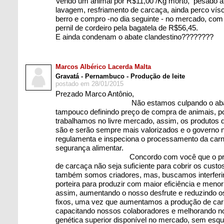
Vendo um animal por R$11,00 /Kg morto, pesado ap
lavagem, resfriamento de carcaça, ainda perco vísce
berro e compro -no dia seguinte - no mercado, com
pernil de cordeiro pela bagatela de R$56,45.
E ainda condenam o abate clandestino????????
Marcos Albérico Lacerda Malta
Gravatá - Pernambuco - Produção de leite
postado em 28/01/2015
Prezado Marco Antônio,
Não estamos culpando o abate cla
tampouco definindo preço de compra de animais, p
trabalhamos no livre mercado, assim, os produtos d
são e serão sempre mais valorizados e o governo n
regulamenta e inspeciona o processamento da carn
segurança alimentar.
Concordo com você que o preço d
de carcaça não seja suficiente para cobrir os custo
também somos criadores, mas, buscamos interferir
porteira para produzir com maior eficiência e menor
assim, aumentando o nosso desfrute e reduzindo o
fixos, uma vez que aumentamos a produção de carn
capacitando nossos colaboradores e melhorando 
genética superior disponível no mercado, sem esq