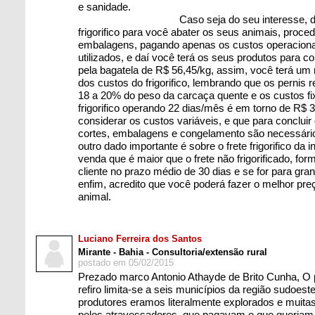
e sanidade.
Caso seja do seu interesse, dispon
frigorifico para você abater os seus animais, proce
embalagens, pagando apenas os custos operaciona
utilizados, e daí você terá os seus produtos para co
pela bagatela de R$ 56,45/kg, assim, você terá u
dos custos do frigorifico, lembrando que os pernis
18 a 20% do peso da carcaça quente e os custos fix
frigorifico operando 22 dias/mês é em torno de R$ 
considerar os custos variáveis, e que para concluir
cortes, embalagens e congelamento são necessário
outro dado importante é sobre o frete frigorifico da 
venda que é maior que o frete não frigorificado, f
cliente no prazo médio de 30 dias e se for para gra
enfim, acredito que você poderá fazer o melhor pr
animal.
Luciano Ferreira dos Santos
Mirante - Bahia - Consultoria/extensão rural
postado em 05/02/2015
Prezado marco Antonio Athayde de Brito Cunha, O
refiro limita-se a seis municípios da região sudoest
produtores eramos literalmente explorados e muit
pelos atravessadores, que pagavam o que queria