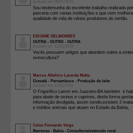
postado em 09/01/2015
Sou testemunha do excelente trabalho realizado p
parceria com varias instituições e que vem melhora
qualidade de vida de vários produtores do sertão.
EDIJANE DELMONDES
OUTRA - OUTRO - OUTRA
postado em 12/01/2015
Vocês possuem artigos que abordem sobre a sínte
ovinocultura?
Marcos Albérico Lacerda Malta
Gravatá - Pernambuco - Produção de leite
postado em 12/01/2015
O Frigorífico Lamm em Juazeiro-BA também é habi
para abate de ovinos e caprinos, desta forma gostar
informação divulgada, assim sendo,existem 2 mat
e médios animais que atuam no Estado da Bahia,
Celso Fernando Veiga
Barreiras - Bahia - Consultoria/extensão rural