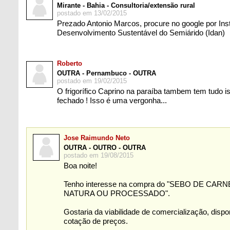
Mirante - Bahia - Consultoria/extensão rural
postado em 13/02/2015
Prezado Antonio Marcos, procure no google por Inst
Desenvolvimento Sustentável do Semiárido (Idan)
Roberto
OUTRA - Pernambuco - OUTRA
postado em 19/02/2015
O frigorífico Caprino na paraíba tambem tem tudo i
fechado ! Isso é uma vergonha...
Jose Raimundo Neto
OUTRA - OUTRO - OUTRA
postado em 19/08/2015
Boa noite!
Tenho interesse na compra do "SEBO DE CA
NATURA OU PROCESSADO".
Gostaria da viabilidade de comercialização, dispo
cotação de preços.