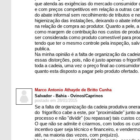
que atenda as exigências do mercado consumidor d
e com preços competitivos em relação a outras ca
do abate informal sem recolhimento de tributos e 
higienização das instalações, deixando o abate inf
na relação de compra ao produtor. Quanto a pele, 
como margem de contribuição nos custos de prod
ser considerada como produto comestível para prod
tendo que ter o mesmo controle pela inspeção, sa
publica.
Na minha opinião é a falta de organização da cadei
essas distorções, pois, não é justo apenas o frigorí
toda a cadeia, uma vez o preço final ao consumido
quanto esta disposto a pagar pelo produto ofertado.
Marco Antonio Athayde de Britto Cunha
Salvador - Bahia - Ovinos/Caprinos
postado em 28/01/2015
Se a falta de organização da cadeia produtiva oner
do frigorífico cabe a este, por "proximidade" junto 
processo e não "dividir" (ou repassar) tais custos c
O que não se admite é criarmos, com todos os cu
incentivo quer seja técnico e financeiro, e vender
até, na maioria das vezes, com prejuízo).