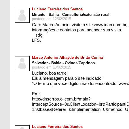
Luciano Ferreira dos Santos
Mirante - Bahia - Consultoria/extensão rural
postado em 12/02/2015
Caro Marco Antonio, visite o site
www.idan.com.br
,
informações e contatos para agendar sua visita.
sdç;
LF
Marco Antonio Athayde de Britto Cunha
Salvador - Bahia - Ovinos/Caprinos
postado em 13/02/2015
Luciano, boa tarde!
Eis a mensagem para o site indicado:
"O termo que você digitou não foi encontrado:
www.
Em:
http://dnserros.oi.com.br/main?
InterceptSource=0&ClientLocation=br&Particip
1.90base&Referer=&Implementation=0&method=
Luciano Ferreira dos Santos