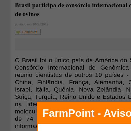
Brasil participa de consórcio internacional
de ovinos
postado em 16/03/2012
Comente!!!
O Brasil foi o único país da América do S
Consórcio Internacional de Genômic
reuniu cientistas de outros 19 países - A
China, Finlândia, França, Alemanha, Gr
Israel, Itália, Quênia, Nova Zelândia, 
Suíça, Turquia, Reino Unido e Estados U
na identificação e validação de 50
moleculares. O Consórcio estudou o DN
de 74 raças de todos os países part
informações genéticas poderão auxiliar