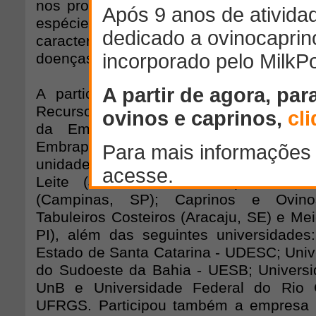
nos programas de avaliação e melhora
espécie e na identificação de gen
características de produção, qualidad
doenças que acometem os ovinos.
A participação brasileira foi coorde
Recursos Genéticos e Biotecnologia, um
da Empresa Brasileira de Pesquisa
Embrapa e contou com a participaçã
unidades da Embrapa - Pecuária Sul (B
Leite (Juiz de Fora, MG); Informát
(Campinas, SP); Caprinos e Ovino
Tabuleiros Costeiros (Aracaju, SE) e Mei
PI), além das seguintes universidades
Estado de Santa Catarina - UDESC; Univ
do Sudoeste da Bahia - UESB; Universid
UnB e Universidade Federal do Rio 
UFRGS. Participou também a empresa