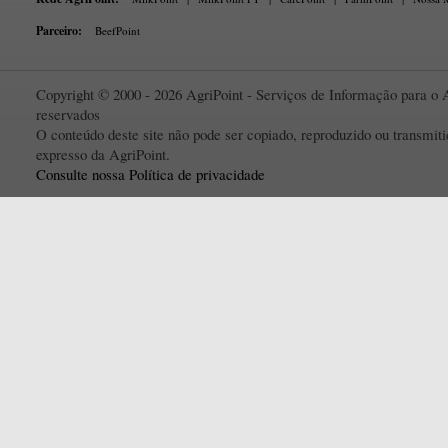
Parceiro:
BeefPoint
Copyright © 2000 - 2026 AgriPoint - Serviços de Informação para o A
reservados
O conteúdo deste site não pode ser copiado, reproduzido ou transmi
expresso da AgriPoint.
Consulte nossa Política de privacidade