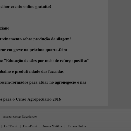
elhor evento online gratuito!
ziano
 treinamento sobre produção de silagem!
trar em greve na próxima quarta-feira
e "Educação de cães por meio de reforço positivo"
abalho e produtividade das fazendas
 recém-formados para atuar no agronegócio e nas
os para o Censo Agropecuário 2016
|
Assine nossas Newsletters
|
CaféPoint
|
FarmPoint
|
Nossa Matilha
|
Cursos Online