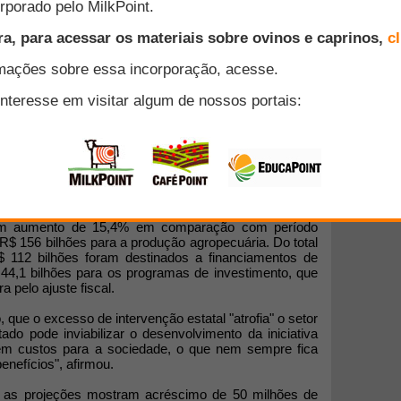
 bilhões
Abreu, divulgou terça-feira, 02, o Plano Safra 2015/16,
es para financiamento da produção. Em seu discurso,
ceria entre o setor público e privado. Ela disse que as
didas são as que combinam setor privado vigoroso e
à iniciativa privada.
um aumento de 15,4% em comparação com período
 R$ 156 bilhões para a produção agropecuária. Do total
$ 112 bilhões foram destinados a financiamentos de
 44,1 bilhões para os programas de investimento, que
 pelo ajuste fiscal.
 que o excesso de intervenção estatal "atrofia" o setor
do pode inviabilizar o desenvolvimento da iniciativa
a tem custos para a sociedade, o que nem sempre fica
benefícios", afirmou.
ue as projeções mostram acréscimo de 50 milhões de