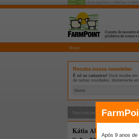
Rede AgriPoint:
MilkPoint
MilkP
Home
Receba nossa newsletter
É só se cadastrar!
Você recebe em p
de outras novidades, diretamente e
Cadeia Produtiva
>
G
Você está em:
Kátia Abreu anuncia au