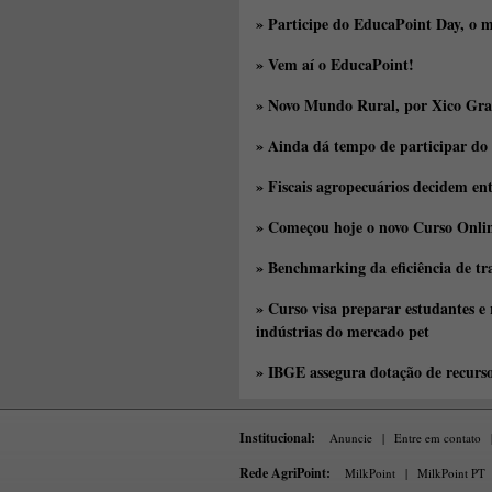
» Participe do EducaPoint Day, o m
» Vem aí o EducaPoint!
» Novo Mundo Rural, por Xico Gra
» Ainda dá tempo de participar do
» Fiscais agropecuários decidem en
» Começou hoje o novo Curso Onlin
» Benchmarking da eficiência de tr
» Curso visa preparar estudantes e
indústrias do mercado pet
» IBGE assegura dotação de recurs
Institucional:
Anuncie
|
Entre em contato
Rede AgriPoint:
MilkPoint
|
MilkPoint PT