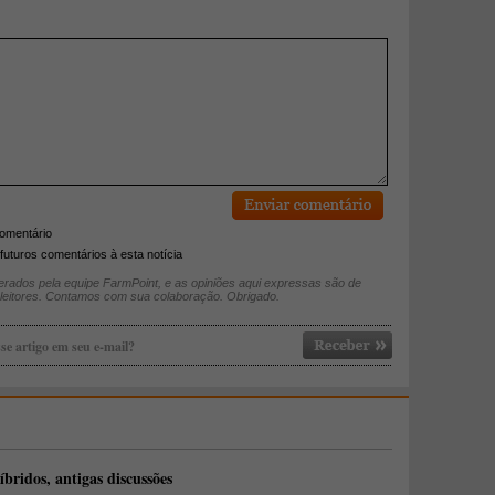
comentário
futuros comentários à esta notícia
rados pela equipe FarmPoint, e as opiniões aqui expressas são de
 leitores. Contamos com sua colaboração. Obrigado.
se artigo em seu e-mail?
íbridos, antigas discussões