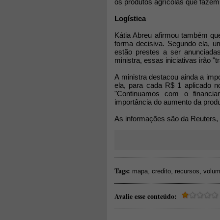
os produtos agrícolas que fazem
Logística
Kátia Abreu afirmou também que 
forma decisiva. Segundo ela, u
estão prestes a ser anunciada
ministra, essas iniciativas irão "
A ministra destacou ainda a impo
ela, para cada R$ 1 aplicado n
"Continuamos com o financia
importância do aumento da produ
As informações são da Reuters,
Tags:
,
,
,
mapa
credito
recursos
volu
Avalie esse conteúdo: