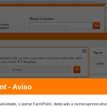
oint Mercado
Inteligência de Mercado
MilkPoint Portugal
CaféPoint
EducaPoint
Buscar Conteúdos
Top 10
rimeira mão os links para todo o conteúdo publicado, além
m seu e-mail.
E é de graça.
+ Lidos
iro de Notícias
mento dos recursos no Plano