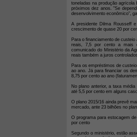
toneladas na produção agrícola 
próximos dez anos. "Se depende
desenvolvimento econômico", gar
A presidente Dilma Rousseff e 
crescimento de quase 20 por cen
Para o financiamento de custeio 
reais, 7,5 por cento a mais
comunicado do Ministério da Agr
reais também a juros controlado
Para os empréstimos de custeio d
ao ano. Já para financiar os de
8,75 por cento ao ano (faturamen
No plano anterior, a taxa média 
até 5,5 por cento em alguns cas
O plano 2015/16 ainda prevê maio
mercado, ante 23 bilhões no pla
O programa para estocagem de e
por cento
Segundo o ministério, estão ass