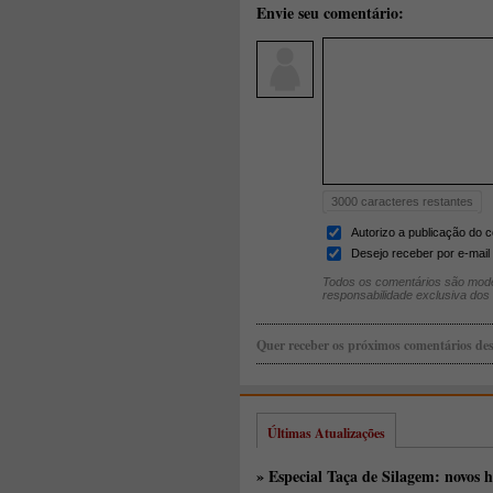
Envie seu comentário:
3000
caracteres restantes
Autorizo a publicação do 
Desejo receber por e-mail 
Todos os comentários são mode
responsabilidade exclusiva dos
Quer receber os próximos comentários des
Últimas Atualizações
» Especial Taça de Silagem: novos h