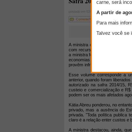
Safra 2015/16: R$ 187,7
postado em 02/06/2015
Comente!!!
A ministra da Agricultura, Kátia 
com recursos de R$ 187,7 bilhõ
a ministra fez uma defesa da par
economias modernas e bem-suce
provêm infraestrutura necessária 
Esse volume corresponde a 
anterior, quando foram liberados
autorizado na safra 2014/15, R
custeio e comercialização e R$
podem ser os mais afetados agora
Kátia Abreu ponderou, no entanto,
privado, mas a ausência do Esta
privada. "Toda política public
claro é a relação enter custos e 
A ministra destacou, ainda, q