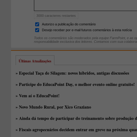
3000
caracteres restantes
Autorizo a publicação do comentário
Desejo receber por e-mail futuros comentários à esta notícia
Todos os comentários são moderados pela equipe FarmPoint, e as op
responsabilidade exclusiva dos leitores. Contamos com sua colabora
Últimas Atualizações
» Especial Taça de Silagem: novos híbridos, antigas discussões
» Participe do EducaPoint Day, o melhor evento online gratuito!
» Vem aí o EducaPoint!
» Novo Mundo Rural, por Xico Graziano
» Ainda dá tempo de participar do treinamento sobre produção d
» Fiscais agropecuários decidem entrar em greve na próxima quar