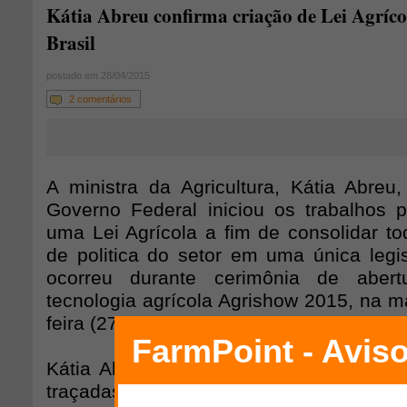
Kátia Abreu confirma criação de Lei Agríco
Brasil
postado em 28/04/2015
2 comentários
A ministra da Agricultura, Kátia Abreu
Governo Federal iniciou os trabalhos pa
uma Lei Agrícola a fim de consolidar t
de politica do setor em uma única legi
ocorreu durante cerimônia de abert
tecnologia agrícola Agrishow 2015, na 
feira (27), em Ribeirão Preto (SP).
Kátia Abreu adiantou que as primeiras 
traçadas por especialistas do setor ap