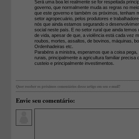
Será uma boa lei realmente se for respeitada princi
governo, que normalmente muda as regras no meio
que este governo e também os próximos, tenham ma
setor agropecuário, pelos produtores e trabalhadore
nós que ainda estamos segurando o desenvolvimen
social neste país. E no setor rural que ainda temo
de vida, apesar de que, a violência está cada vez 
roubos, mortes, assaltos, de bovinos, máquinas, b
Ordenhadeiras etc.
Parabéns a ministra, esperamos que a coisa pega,
rurais, principalmente a agricultura familiar precisa 
custeio e principalmente investimentos.
Quer receber os próximos comentários desse artigo em seu e-mail?
Envie seu comentário: