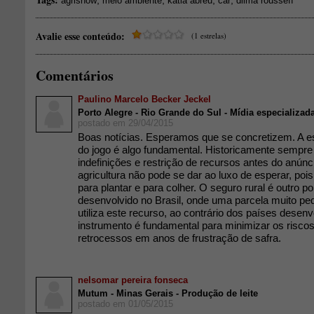
,
,
,
,
agrishow
meio ambiente
katia abreu
car
dilma rousseff
Avalie esse conteúdo:
(1 estrelas)
Comentários
Paulino Marcelo Becker Jeckel
Porto Alegre - Rio Grande do Sul - Mídia especializa
postado em 29/04/2015
Boas notícias. Esperamos que se concretizem. A es
do jogo é algo fundamental. Historicamente sempre
indefinições e restrição de recursos antes do anúnci
agricultura não pode se dar ao luxo de esperar, pois
para plantar e para colher. O seguro rural é outro p
desenvolvido no Brasil, onde uma parcela muito pe
utiliza este recurso, ao contrário dos países desenv
instrumento é fundamental para minimizar os riscos 
retrocessos em anos de frustração de safra.
nelsomar pereira fonseca
Mutum - Minas Gerais - Produção de leite
postado em 01/05/2015