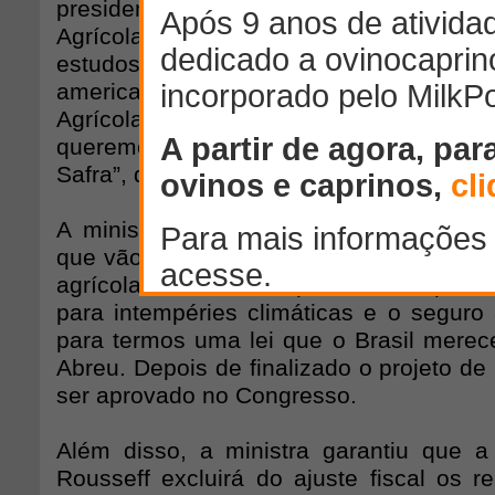
presidente Dilma Rousseff. O objetiv
Agrícola para cinco anos. “Nós esta
estudos pra termos no Brasil uma Lei 
americanos tem a Farm Bill e os eur
Agrícola Comum (PAC) da União Eu
queremos mais viver no improviso, ano a
Safra”, destacou.
A ministra da Agricultura também ante
que vão embasar a futura Lei Agrícola do
agrícola deverá ser o pilar mais import
para intempéries climáticas e o seguro 
para termos uma lei que o Brasil merece
Abreu. Depois de finalizado o projeto de 
ser aprovado no Congresso.
Além disso, a ministra garantiu que a
Rousseff excluirá do ajuste fiscal os r