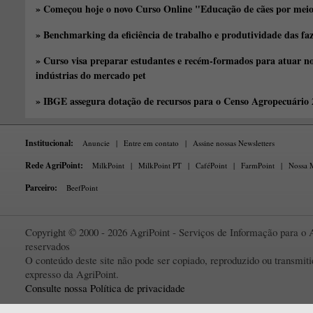
» Começou hoje o novo Curso Online "Educação de cães por meio 
» Benchmarking da eficiência de trabalho e produtividade das fa
» Curso visa preparar estudantes e recém-formados para atuar no
indústrias do mercado pet
» IBGE assegura dotação de recursos para o Censo Agropecuário
Institucional:
Anuncie
|
Entre em contato
|
Assine nossas Newsletters
Rede AgriPoint:
MilkPoint
|
MilkPoint PT
|
CaféPoint
|
FarmPoint
|
Nossa M
Parceiro:
BeefPoint
Copyright © 2000 - 2026 AgriPoint - Serviços de Informação para o A
reservados
O conteúdo deste site não pode ser copiado, reproduzido ou transmi
expresso da AgriPoint.
Consulte nossa Política de privacidade