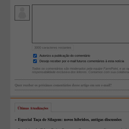
3000
caracteres restantes
Autorizo a publicação do comentário
Desejo receber por e-mail futuros comentários à esta notícia
Todos os comentários são moderados pela equipe FarmPoint, e as op
responsabilidade exclusiva dos leitores. Contamos com sua colabora
Quer receber os próximos comentários desse artigo em seu e-mail?
Últimas Atualizações
» Especial Taça de Silagem: novos híbridos, antigas discussões