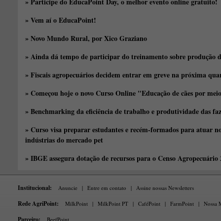
» Participe do EducaPoint Day, o melhor evento online gratuito!
» Vem aí o EducaPoint!
» Novo Mundo Rural, por Xico Graziano
» Ainda dá tempo de participar do treinamento sobre produção d
» Fiscais agropecuários decidem entrar em greve na próxima quar
» Começou hoje o novo Curso Online "Educação de cães por meio 
» Benchmarking da eficiência de trabalho e produtividade das fa
» Curso visa preparar estudantes e recém-formados para atuar no
indústrias do mercado pet
» IBGE assegura dotação de recursos para o Censo Agropecuário
Institucional:
Anuncie
|
Entre em contato
|
Assine nossas Newsletters
Rede AgriPoint:
MilkPoint
|
MilkPoint PT
|
CaféPoint
|
FarmPoint
|
Nossa M
Parceiro:
BeefPoint