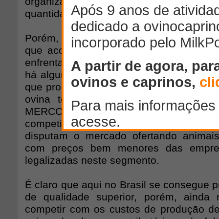
organizar um pouco mais a cadeia p
quantidade e regularidade.
Porém, as dificuldades do mercado n
que acontece dentro da propriedade. 
enfrentando grande concorrência com a 
há algum tempo, sem contar os abatedo
que proliferam junto as cidades onde o
ovina tem um valor consideravel. No
MERCOSUL têm quantidade, preç
competitivo e qualidade, sem falar dos
disputam o mercado ofertando animais
com preços bem menores das empre
legalizadas neste segmento.
É claro que aqui no Brasil se consegue 
de qualidade superior, porém, ainda
competir com os custos de produção de