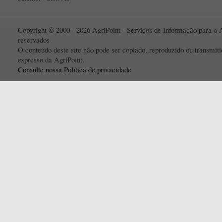
Copyright © 2000 - 2026 AgriPoint - Serviços de Informação para o A
reservados
O conteúdo deste site não pode ser copiado, reproduzido ou transmi
expresso da AgriPoint.
Consulte nossa Política de privacidade