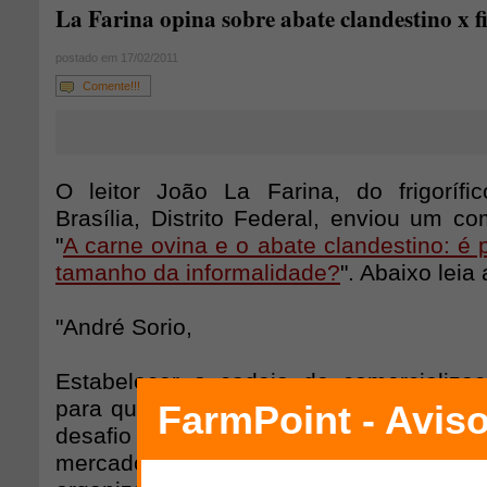
La Farina opina sobre abate clandestino x f
postado em 17/02/2011
Comente!!!
O leitor João La Farina, do frigoríf
Brasília, Distrito Federal, enviou um co
"
A carne ovina e o abate clandestino: é p
tamanho da informalidade?
". Abaixo leia 
"André Sorio,
Estabelecer a cadeia de comercializa
para qualquer atividade produtiva, e no
desafio é pelo menos ainda maior. Não b
mercados de consumo da carne, é p