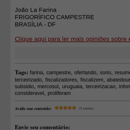
João La Farina
FRIGORÍFICO CAMPESTRE
BRASÍLIA - DF
Clique aqui para ler mais opiniões sobre 
Tags:
,
,
,
,
farina
campestre
ofertando
sorio
resu
,
,
,
terceirizado
fiscalizadores
fiscalizem
abatedou
,
,
,
,
subsidio
mercosul
uruguaia
terceirizacao
info
,
consideravel
proliferam
Avalie esse conteúdo:
(5 estrelas)
Envie seu comentário: