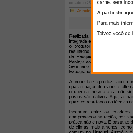
postado em 25/03/2009
Comente!!!
Realizada regularmente em reg
integrada entre bovinos e ovinos
o produtor de Mato Grosso d
resultados obtidos por essa int
de Pesquisas Agropecuárias), 
Pastejo associado bovino X ov
Seminário de Ovinocultura q
Expogrande.
A proposta é reproduzir aqui a p
qual a criação de ovinos é alte
ocupem a mesma área, não simu
pastos são nativos. Aqui, a mai
quais os resultados da técnica n
Incomum entre os criadores 
comprovados na região, por iss
prática não é nova. É bastante
de climas mais amenos, como o
comum no Uruguai, Austrália e