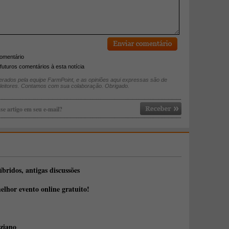
comentário
futuros comentários à esta notícia
rados pela equipe FarmPoint, e as opiniões aqui expressas são de
 leitores. Contamos com sua colaboração. Obrigado.
se artigo em seu e-mail?
íbridos, antigas discussões
elhor evento online gratuito!
ziano