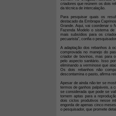
criadores que reúnem os dois r
da técnica de intercalação.
Para pesquisar quais os resul
destacado da Embrapa Caprinos 
Grande. Aqui, vai coordenar o 
Fazenda Modelo o sistema de i
mais subsídios para os criado
pecuarista", confia o pesquisador
A adaptação dos rebanhos à oc
comprovada no manejo do pas
criador de bovinos, mas para o
pelo aspecto sanitário. Isso p
eliminando a verminose que atac
Os dois rebanhos não compa
descontamina o pasto, afirma rei
Apesar de ainda não ter se most
termos de ganhos palpáveis, a cr
se considerada que pode se val
tornem aptas para a reprodução
dois ciclos produtivos nesse i
engorda de apenas cinco meses.
o pesquisador, que promete detalh