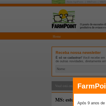
Rede AgriPoint:
MilkPoint
MilkP
Home
Receba nossa newsletter
É só se cadastrar!
Você recebe em p
de outras novidades, diretamente e
Cadeia Produtiva
>
G
Você está em:
MS: estudo sobre criaçã