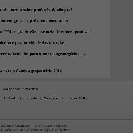
 treinamento sobre produção de silagem!
trar em greve na próxima quarta-feira
e "Educação de cães por meio de reforço positivo"
abalho e produtividade das fazendas
 recém-formados para atuar no agronegócio e nas
os para o Censo Agropecuário 2016
|
Assine nossas Newsletters
|
CaféPoint
|
FarmPoint
|
Nossa Matilha
|
Cursos Online
ção para o Agronegócio. - Todos os direitos reservados
 ou transmitido sem o consentimento expresso da AgriPoint.