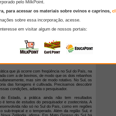
iões de maior tradição em ovinocultura, a criação
 pode representar uma fonte alternativa de renda para
o Sul. Para demonstrar como funciona e quais os
eração, o pesquisador da Embrapa (Empresa Brasileira
Fernando Alvarenga Reis, vai ministrar a palestra
ino em pastagens tropicais, uma realização do VIII
ue acontecerá durante o Ciclo de Palestras da
rática que já ocorre com freqüência no Sul do País, na
rnada com a de bovinos, de modo que os dois rebanhos
ltaneamente, mas sim de modo rotativo. No Sul, os
oria das forragens é cultivada. Precisamos descobrir
essas condições, adianta o pesquisador.
do Estado, a prática ainda não tem resultados
o é tema de estudos do pesquisador e zootecnista. A
 desenvolvida não só no Sul do País, como em regiões
 sub-tropical e o temperado. Além da região Sul, é
 Nova Zelândia, afirma. Em Mato Grosso do Sul há