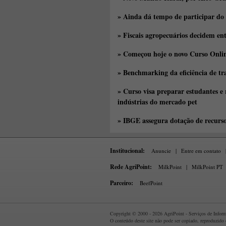
» Ainda dá tempo de participar do
» Fiscais agropecuários decidem en
» Começou hoje o novo Curso Onlin
» Benchmarking da eficiência de tr
» Curso visa preparar estudantes e
indústrias do mercado pet
» IBGE assegura dotação de recurs
Institucional:
Anuncie
|
Entre em contato
Rede AgriPoint:
MilkPoint
|
MilkPoint PT
Parceiro:
BeefPoint
Copyright © 2000 - 2026 AgriPoint - Serviços de Informa
O conteúdo deste site não pode ser copiado, reproduzido