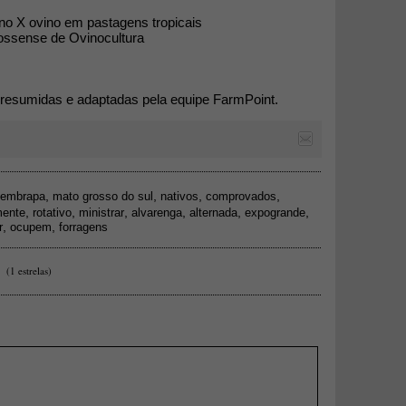
ino X ovino em pastagens tropicais
ossense de Ovinocultura
 resumidas e adaptadas pela equipe FarmPoint.
,
,
,
,
embrapa
mato grosso do sul
nativos
comprovados
,
,
,
,
,
,
mente
rotativo
ministrar
alvarenga
alternada
expogrande
,
,
r
ocupem
forragens
(1 estrelas)