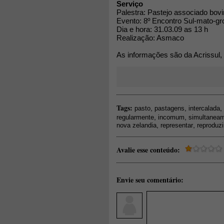
Serviço
Palestra: Pastejo associado bov
Evento: 8º Encontro Sul-mato-gr
Dia e hora: 31.03.09 as 13 h
Realização: Asmaco
As informações são da Acrissul,
Tags:
,
,
,
pasto
pastagens
intercalada
,
,
regularmente
incomum
simultanea
,
,
nova zelandia
representar
reproduzi
Avalie esse conteúdo:
Envie seu comentário: