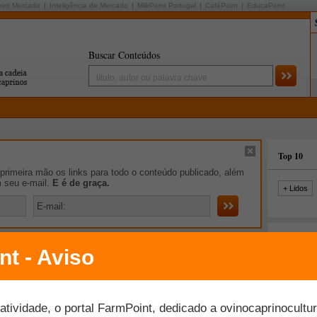
oint Mercado
Inteligência de Mercado
MilkPoint Portugal
CaféPoint
EducaPoint
Buscar Conteúdos
Top 10
rimeira mão os links para todo o conteúdo publicado, além
m seu e-mail.
E é de graça.
+ Lidos
iro de Notícias
o integrada de ovinos e bovinos