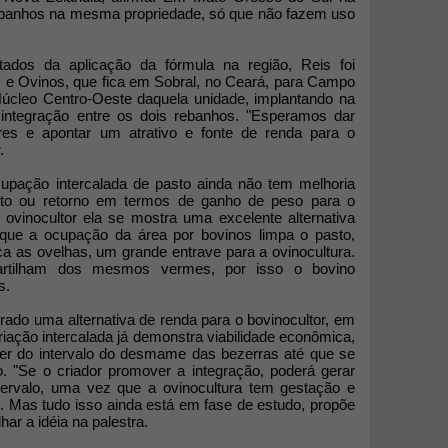
ebanhos na mesma propriedade, só que não fazem uso
tados da aplicação da fórmula na região, Reis foi
e Ovinos, que fica em Sobral, no Ceará, para Campo
Núcleo Centro-Oeste daquela unidade, implantando na
ntegração entre os dois rebanhos. "Esperamos dar
res e apontar um atrativo e fonte de renda para o
.
upação intercalada de pasto ainda não tem melhoria
to ou retorno em termos de ganho de peso para o
 ovinocultor ela se mostra uma excelente alternativa
orque a ocupação da área por bovinos limpa o pasto,
a as ovelhas, um grande entrave para a ovinocultura.
rtilham dos mesmos vermes, por isso o bovino
s.
rado uma alternativa de renda para o bovinocultor, em
iação intercalada já demonstra viabilidade econômica,
er do intervalo do desmame das bezerras até que se
. "Se o criador promover a integração, poderá gerar
ntervalo, uma vez que a ovinocultura tem gestação e
 Mas tudo isso ainda está em fase de estudo, propõe
ar a idéia na palestra.