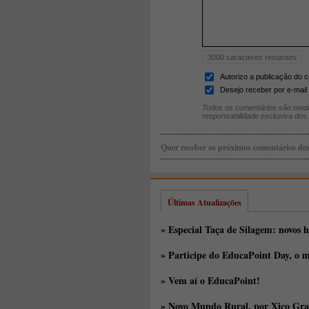
3000
caracteres restantes
Autorizo a publicação do 
Desejo receber por e-mail 
Todos os comentários são mode
responsabilidade exclusiva dos
Quer receber os próximos comentários des
Últimas Atualizações
» Especial Taça de Silagem: novos h
» Participe do EducaPoint Day, o m
» Vem aí o EducaPoint!
» Novo Mundo Rural, por Xico Gra