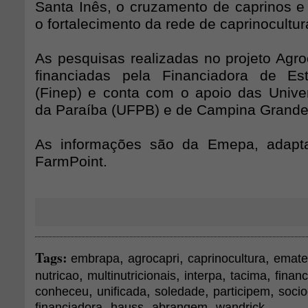
Santa Inês, o cruzamento de caprinos e 
o fortalecimento da rede de caprinocultura
As pesquisas realizadas no projeto Agro
financiadas pela Financiadora de Es
(Finep) e conta com o apoio das Unive
da Paraíba (UFPB) e de Campina Grand
As informações são da Emepa, adapt
FarmPoint.
Tags:
,
,
,
embrapa
agrocapri
caprinocultura
emate
,
,
,
,
nutricao
multinutricionais
interpa
tacima
finan
,
,
,
,
conheceu
unificada
soledade
participem
soci
,
,
,
financiadora
hauss
abrangem
wandrick