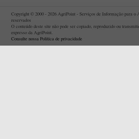
Copyright © 2000 - 2026 AgriPoint - Serviços de Informação para o A
reservados
O conteúdo deste site não pode ser copiado, reproduzido ou transmi
expresso da AgriPoint.
Consulte nossa Política de privacidade