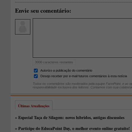
Envie seu comentário:
3000
caracteres restantes
Autorizo a publicação do comentário
Desejo receber por e-mail futuros comentários à esta notícia
Todos os comentários são moderados pela equipe FarmPoint, e as op
responsabilidade exclusiva dos leitores. Contamos com sua colabora
Últimas Atualizações
» Especial Taça de Silagem: novos híbridos, antigas discussões
» Participe do EducaPoint Day, o melhor evento online gratuito!