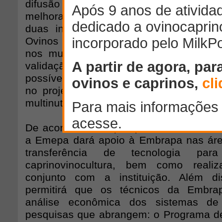
difusão de tecnologia, caprinocul
melhoramento genético. O convênio a s
duas instituições permitirá que a Em
Ovinos implante nas estações experime
nos municípios de Soledade e Tacim
validação de pesquisa de estratégia
possível também comparar e analisar as 
no projeto Agrocapri, nas quais são uti
multinutricionais.
De acordo com o pesquisador Wandrick
a Emepa dará apoio à Embrapa nas áre
transferência de tecnologia p
caprinovinocultura, bem como reali
conjunto com a instituição. Além d
permitirá que os técnicos da Embra
análise econômica dos sistemas d
pesquisas que abrangem: o Programa d