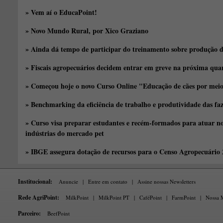
» Vem aí o EducaPoint!
» Novo Mundo Rural, por Xico Graziano
» Ainda dá tempo de participar do treinamento sobre produção d
» Fiscais agropecuários decidem entrar em greve na próxima quar
» Começou hoje o novo Curso Online "Educação de cães por meio 
» Benchmarking da eficiência de trabalho e produtividade das fa
» Curso visa preparar estudantes e recém-formados para atuar no
indústrias do mercado pet
» IBGE assegura dotação de recursos para o Censo Agropecuário
Institucional:
Anuncie
|
Entre em contato
|
Assine nossas Newsletters
Rede AgriPoint:
MilkPoint
|
MilkPoint PT
|
CaféPoint
|
FarmPoint
|
Nossa M
Parceiro:
BeefPoint