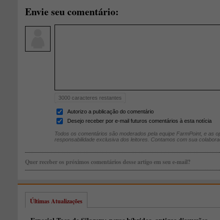
Envie seu comentário:
3000
caracteres restantes
Autorizo a publicação do comentário
Desejo receber por e-mail futuros comentários à esta notícia
Todos os comentários são moderados pela equipe FarmPoint, e as op
responsabilidade exclusiva dos leitores. Contamos com sua colabora
Quer receber os próximos comentários desse artigo em seu e-mail?
Últimas Atualizações