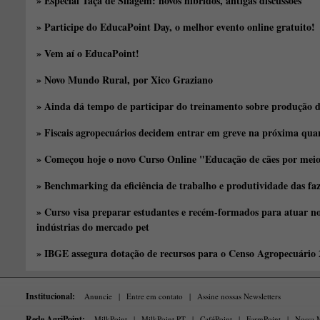
» Especial Taça de Silagem: novos híbridos, antigas discussões
» Participe do EducaPoint Day, o melhor evento online gratuito!
» Vem aí o EducaPoint!
» Novo Mundo Rural, por Xico Graziano
» Ainda dá tempo de participar do treinamento sobre produção d
» Fiscais agropecuários decidem entrar em greve na próxima quar
» Começou hoje o novo Curso Online "Educação de cães por meio 
» Benchmarking da eficiência de trabalho e produtividade das fa
» Curso visa preparar estudantes e recém-formados para atuar no
indústrias do mercado pet
» IBGE assegura dotação de recursos para o Censo Agropecuário
Institucional:
Anuncie
|
Entre em contato
|
Assine nossas Newsletters
Rede AgriPoint:
MilkPoint
|
MilkPoint PT
|
CaféPoint
|
FarmPoint
|
Nossa M