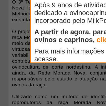
O 3º Teste de Desempenho de Ovinos
Nova faz parte do projeto "Núcleo 
Melhoramento Genético da Raça Mora
executado pela Embrapa Caprinos e Ovin
O projeto tem o objetivo de caracteriza
raça Morada Nova, de maneira a valoriz
meio da divulgação das suas característ
virtuosas em relação a outras espécies,
variabilidade genética e do melhor
contribuindo para o desenvolviment
ovinocultura de corte nordestina. A ini
ainda, da Rede Morada Nova, conjunto
responsáveis pelo estudo e atuação n
ovinos da raça.
Utilizado como um método de identif
reprodutores da raça Morada No