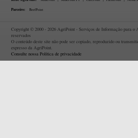
Parceiro:
BeefPoint
Copyright © 2000 - 2026 AgriPoint - Serviços de Informação para o A
reservados
O conteúdo deste site não pode ser copiado, reproduzido ou transmi
expresso da AgriPoint.
Consulte nossa Política de privacidade