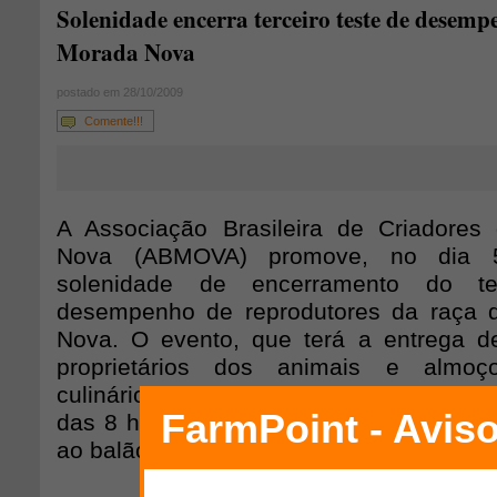
Solenidade encerra terceiro teste de desem
Morada Nova
postado em 28/10/2009
Comente!!!
A Associação Brasileira de Criadore
Nova (ABMOVA) promove, no dia 
solenidade de encerramento do te
desempenho de reprodutores da raça 
Nova. O evento, que terá a entrega de
proprietários dos animais e almo
culinários da carne de ovinos da raça, 
das 8 horas, na fazenda Ilha Grande (In
ao balão giratório da estrada Morada Nov