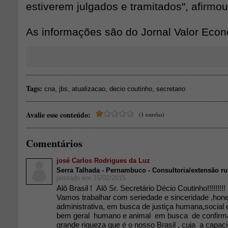
estiverem julgados e tramitados", afirmou
As informações são do Jornal Valor Econ
Tags:
,
,
,
,
cna
jbs
atualizacao
decio coutinho
secretario
Avalie esse conteúdo:
(1 estrelas)
Comentários
josé Carlos Rodrigues da Luz
Serra Talhada - Pernambuco - Consultoria/extensão ru
postado em 16/02/2015
Alô Brasil ! Alô Sr. Secretário Décio Coutinho!!!!!!!!!
Vamos trabalhar com seriedade e sinceridade ,hone
administrativa, em busca de justiça humana,social
bem geral humano e animal em busca de confirma
grande riqueza que é o nosso Brasil , cuja a capac