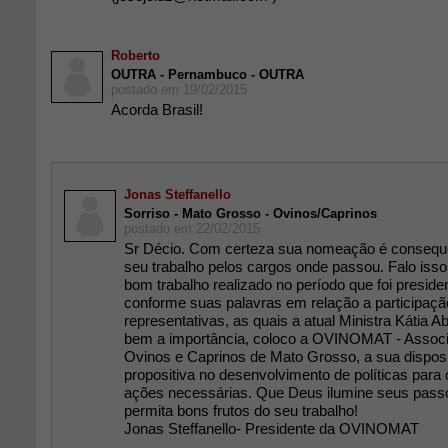
Roberto
OUTRA - Pernambuco - OUTRA
postado em 19/02/2015
Acorda Brasil!
Jonas Steffanello
Sorriso - Mato Grosso - Ovinos/Caprinos
postado em 22/02/2015
Sr Décio. Com certeza sua nomeação é consequê
seu trabalho pelos cargos onde passou. Falo isso
bom trabalho realizado no período que foi presid
conforme suas palavras em relação a participaçã
representativas, as quais a atual Ministra Kátia 
bem a importância, coloco a OVINOMAT - Associ
Ovinos e Caprinos de Mato Grosso, a sua dispos
propositiva no desenvolvimento de políticas para 
ações necessárias. Que Deus ilumine seus passos
permita bons frutos do seu trabalho!
Jonas Steffanello- Presidente da OVINOMAT