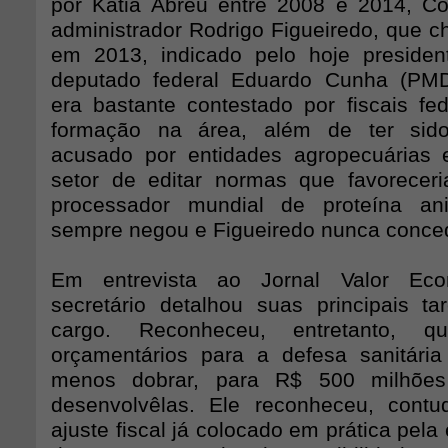
por Kátia Abreu entre 2008 e 2014, Cou
administrador Rodrigo Figueiredo, que c
em 2013, indicado pelo hoje preside
deputado federal Eduardo Cunha (PMDB
era bastante contestado por fiscais fed
formação na área, além de ter sido
acusado por entidades agropecuárias 
setor de editar normas que favorecer
processador mundial de proteína an
sempre negou e Figueiredo nunca conced
Em entrevista ao Jornal Valor Ec
secretário detalhou suas principais ta
cargo. Reconheceu, entretanto, q
orçamentários para a defesa sanitária
menos dobrar, para R$ 500 milhões
desenvolvê­las. Ele reconheceu, cont
ajuste fiscal já colocado em prática pel