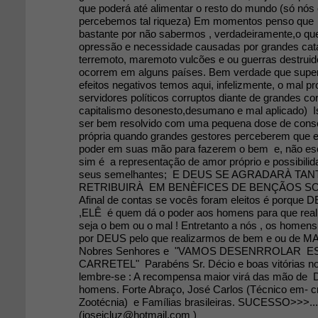
que poderá até alimentar o resto do mundo (só nós
percebemos tal riqueza) Em momentos penso que
bastante por não sabermos , verdadeiramente,o qu
opressão e necessidade causadas por grandes cat
terremoto, maremoto vulcões e ou guerras destrui
ocorrem em alguns países. Bem verdade que supe
efeitos negativos temos aqui, infelizmente, o mal p
servidores políticos corruptos diante de grandes co
capitalismo desonesto,desumano e mal aplicado) I
ser bem resolvido com uma pequena dose de cons
própria quando grandes gestores perceberem que 
poder em suas mão para fazerem o bem e, não esc
sim é a representação de amor próprio e possibilid
seus semelhantes; E DEUS SE AGRADARÀ TA
RETRIBUIRÀ EM BENÈFICES DE BENÇÃOS S
Afinal de contas se vocês foram eleitos é porque 
,ELÊ é quem dá o poder aos homens para que reali
seja o bem ou o mal ! Entretanto a nós , os homens
por DEUS pelo que realizarmos de bem e ou de M
Nobres Senhores e "VAMOS DESENRROLAR E
CARRETEL" Parabéns Sr. Décio e boas vitórias no
lembre-se : A recompensa maior virá das mão de
homens. Forte Abraço, José Carlos (Técnico em- cr
Zootécnia) e Famílias brasileiras. SUCESSO>>>.....
(josejcluz@hotmail.com )