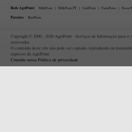
Rede AgriPoint:
MilkPoint
|
MilkPoint PT
|
CaféPoint
|
FarmPoint
|
Nossa M
Parceiro:
BeefPoint
Copyright © 2000 - 2026 AgriPoint - Serviços de Informação para o A
reservados
O conteúdo deste site não pode ser copiado, reproduzido ou transmi
expresso da AgriPoint.
Consulte nossa Política de privacidade