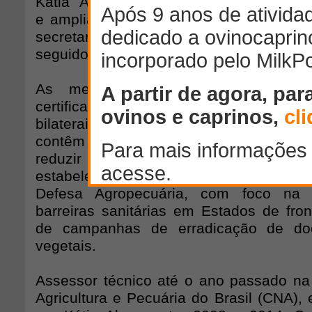
Kátia Abreu. Sua missão é dar "credi
e ampliar a participação do setor priva
secretaria, questionada por ingerências
seguidos contingenciamentos de verbas.
As metas prioritárias, segundo ele
certificados sanitários de acordos 
bilaterais que não são revisados há mai
contêm exigências antigas que não fa
reduzir prazos de registros de produto
estabelecimentos; e viabilizar o Planej
Defesa Agropecuária, com foco na 
barreiras sanitárias em Estados de fron
de campanhas de erradicação de do
vegetais.
Assessor técnico até o ano passado n
Agricultura e Pecuária do Brasil (CNA), 