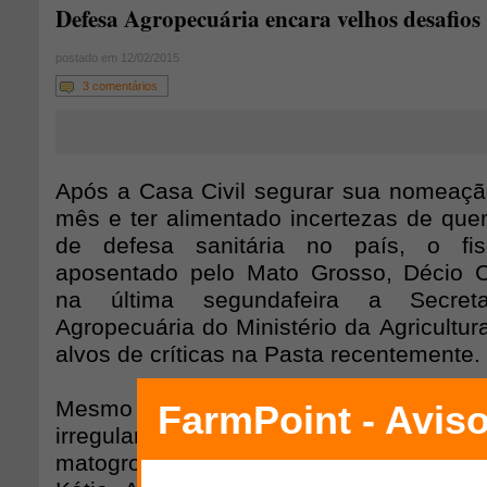
Defesa Agropecuária encara velhos desafios
postado em 12/02/2015
3 comentários
Após a Casa Civil segurar sua nomeaç
mês e ter alimentado incertezas de quem
de defesa sanitária no país, o fis
aposentado pelo Mato Grosso, Décio C
na última segunda­feira a Secret
Agropecuária do Ministério da Agricultu
alvos de críticas na Pasta recentemente.
Mesmo respondendo a processos judici
irregularidades quando atuou no Indea
mato­grossense, ele foi assegurado no p