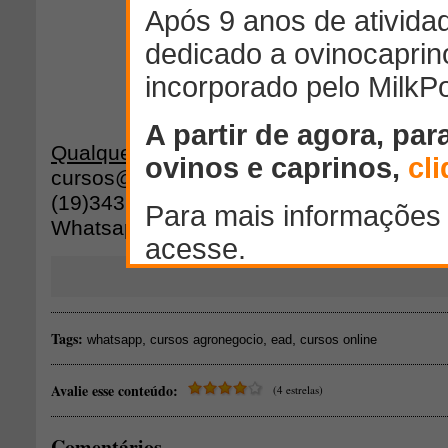
Qualquer dúvida entre em contato:
cursos@agripoint.com.br
(19)3432-2199
Whatsapp (19) 99817- 4082
Tags:
,
,
,
whatsapp
cursos agronegocio
ead
cursos online
Avalie esse conteúdo:
(4 estrelas)
Comentários