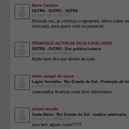
Mario Cardozo
OUTRA - OUTRO - OUTRA
postado em 11/09/2015
Miranda ms, já conheço o agropoint, ótimo sobre a
mercado, para quem está no pantanal.
FRANCISCO AILTON DA SILVA CAVALCANTE
OUTRA - OUTRO - Enc.politica Leiteira
postado em 06/10/2015
Muito bom fico por dentro de tudo
daltro sangali de souza
Lagoa Vermelha - Rio Grande do Sul - Produção de lei
postado em 15/10/2015
conectados ficamos mais bem informados
juliano binotto
Santa Maria - Rio Grande do Sul - medico veterinario
postado em 28/03/2016
isso tem algum custo????