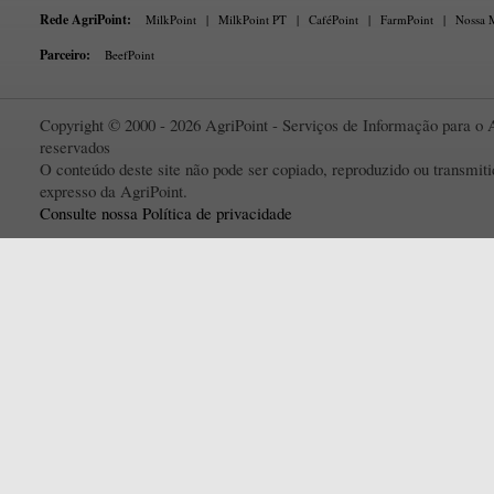
Rede AgriPoint:
MilkPoint
|
MilkPoint PT
|
CaféPoint
|
FarmPoint
|
Nossa M
Parceiro:
BeefPoint
Copyright © 2000 - 2026 AgriPoint - Serviços de Informação para o A
reservados
O conteúdo deste site não pode ser copiado, reproduzido ou transmi
expresso da AgriPoint.
Consulte nossa Política de privacidade