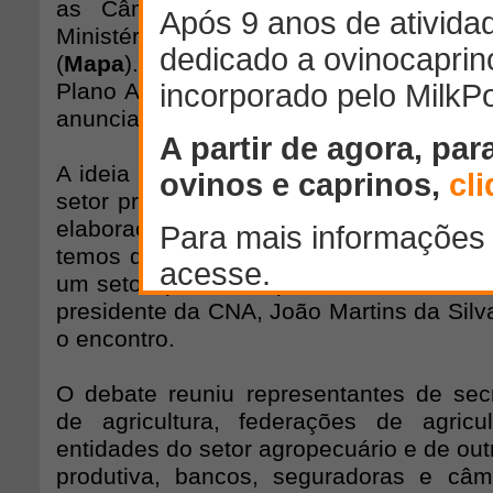
as Câmaras Temáticas de Crédito 
Ministério da Agricultura, Pecuária
(
Mapa
). O objetivo do encontro foi colet
Plano Agrícola e Pecuário (PAP) 2014/2
anunciado em abril pelo governo federal.
A ideia é consolidar um documento co
setor produtivo, que será encaminhado 
elaboração do
PAP
. “É uma grande o
temos de dialogar e construir uma propo
um setor que é vital para a economia”, d
presidente da CNA, João Martins da Silva
o encontro.
O debate reuniu representantes de secr
de agricultura, federações de agricu
entidades do setor agropecuário e de out
produtiva, bancos, seguradoras e câm