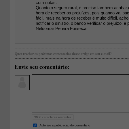
com notas.
Quanto o seguro rural, é preciso também acabar
hora de receber os prejuízos, pois quando vai pag
fácil, mais na hora de receber é muito difícil, ach
notificar o sinistro, o banco verificar o prejuízo, e
Nelsomar Pereira Fonseca
Quer receber os próximos comentários desse artigo em seu e-mail?
Envie seu comentário:
3000
caracteres restantes
Autorizo a publicação do comentário