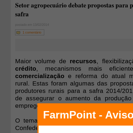
Setor agropecuário debate propostas para 
safra
postado em 13/02/2014
1 comentário
Maior volume de
recursos
, flexibiliz
crédito
, mecanismos mais eficien
comercialização
e reforma do atual m
rural. Estas foram algumas das propost
produtores rurais para a safra 2014/201
de assegurar o aumento da produção
emprego para o campo.
O tema foi discutido ontem (12/2), e
Confederação da Agricultura e Pecuária 