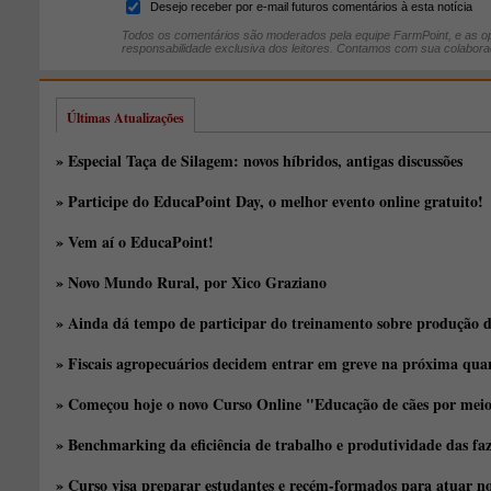
Desejo receber por e-mail futuros comentários à esta notícia
Todos os comentários são moderados pela equipe FarmPoint, e as op
responsabilidade exclusiva dos leitores. Contamos com sua colabora
Últimas Atualizações
» Especial Taça de Silagem: novos híbridos, antigas discussões
» Participe do EducaPoint Day, o melhor evento online gratuito!
» Vem aí o EducaPoint!
» Novo Mundo Rural, por Xico Graziano
» Ainda dá tempo de participar do treinamento sobre produção d
» Fiscais agropecuários decidem entrar em greve na próxima quar
» Começou hoje o novo Curso Online "Educação de cães por meio 
» Benchmarking da eficiência de trabalho e produtividade das fa
» Curso visa preparar estudantes e recém-formados para atuar no