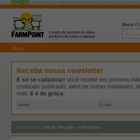
Rede AgriPoint:
MilkPoint
MilkPoint Mercado
Inteligência de Mercado
Buscar Co
Home
Receba nossa newsletter
É só se cadastrar!
Você recebe em primeira mão 
conteúdo publicado, além de outras novidades, d
mail.
E é de graça.
Leite & Mercado
>
Giro Lácteo
Você está em: