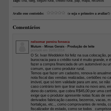
Tags:
,
,
,
,
,
,
cna
faeg
seguro rural
credito rural
pap
mapa
recursos
Avalie esse conteúdo:
(e seja o primeiro a avaliar!)
Comentários
nelsomar pereira fonseca
Mutum - Minas Gerais - Produção de leite
postado em 16/02/2014
O Sr. Ivan Weddekin foi feliz na sua colocação, p
burocracia para o crédito rural é muito grande, e 
fazer a compra financiada de um automóvel ou 
comum, que como produtor rural.
Temos que fazer um cadastro, renova-lo anualme
nota fiscal das vendas realizadas, certidões no car
imóvel, que só tem validade para um ano, se não f
caso contrário tem que tirar outra no novo ano, 
dono do cartório, que cobra R$45,00 por uma c
exige que o produtor apresente notas ficais de ven
derivados fabricação caseira, bezerros, vacas, mil
hortaliças, etc.., como comprovantes de renda, 
fiscalizador do estado, como se todos cumpriss