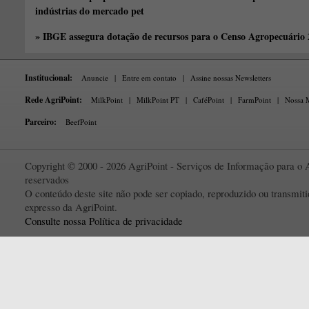
indústrias do mercado pet
» IBGE assegura dotação de recursos para o Censo Agropecuário
Institucional:
Anuncie
|
Entre em contato
|
Assine nossas Newsletters
Rede AgriPoint:
MilkPoint
|
MilkPoint PT
|
CaféPoint
|
FarmPoint
|
Nossa M
Parceiro:
BeefPoint
Copyright © 2000 - 2026 AgriPoint - Serviços de Informação para o A
reservados
O conteúdo deste site não pode ser copiado, reproduzido ou transmi
expresso da AgriPoint.
Consulte nossa Política de privacidade