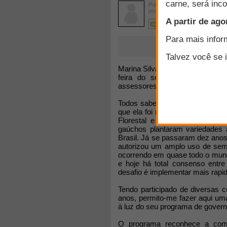
Por
Marcos Sawaya Jank
postado em 02/09/2014
9 comentários
Marina Silva aproximou-se do a
feira do setor sucroenergétic
assessores vêm dialogando com
Todos sabem que o agronegócio
que ela foi ministra do Meio A
Florestal e o zoneamento da 
gaúchos plantaram variedades 
Brasil. Já se passaram dez ano
autorizou um amplo uso de sem
ocorrendo em quase todo o mund
e hoje há total consenso entr
desafio é implementar mais rapid
Tendo participado de diversas 
anos, permito-me fazer aqui um
à luz do seu programa de govern
O programa reconhece a compe