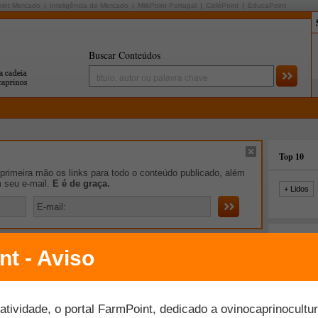
oint Mercado
Inteligência de Mercado
MilkPoint Portugal
CaféPoint
EducaPoint
Buscar Conteúdos
Top 10
rimeira mão os links para todo o conteúdo publicado, além
m seu e-mail.
E é de graça.
+ Lidos
Aberto