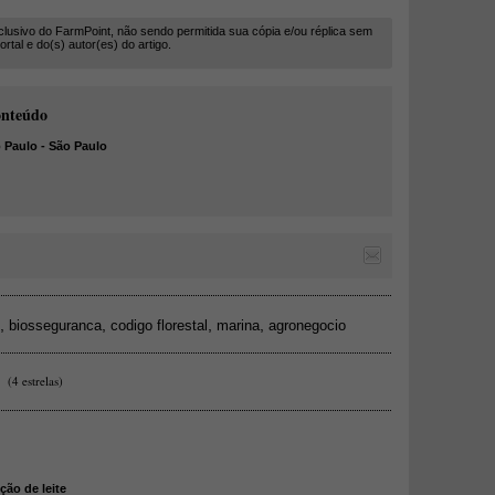
clusivo do FarmPoint, não sendo permitida sua cópia e/ou réplica sem
rtal e do(s) autor(es) do artigo.
onteúdo
aulo - São Paulo
,
,
,
,
biosseguranca
codigo florestal
marina
agronegocio
(4 estrelas)
ção de leite