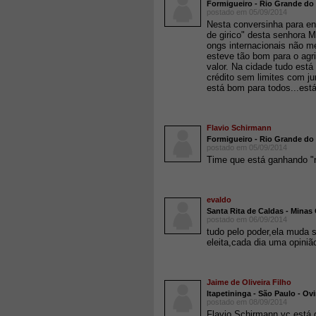
Formigueiro - Rio Grande do 
postado em 05/09/2014
Nesta conversinha para en
de girico" desta senhora
ongs internacionais não m
esteve tão bom para o agri
valor. Na cidade tudo está
crédito sem limites com ju
está bom para todos...es
Flavio Schirmann
Formigueiro - Rio Grande do 
postado em 05/09/2014
Time que está ganhando "
evaldo
Santa Rita de Caldas - Minas 
postado em 06/09/2014
tudo pelo poder,ela muda
eleita,cada dia uma opiniã
Jaime de Oliveira Filho
Itapetininga - São Paulo - O
postado em 08/09/2014
Flavio Schirmann,vc está 