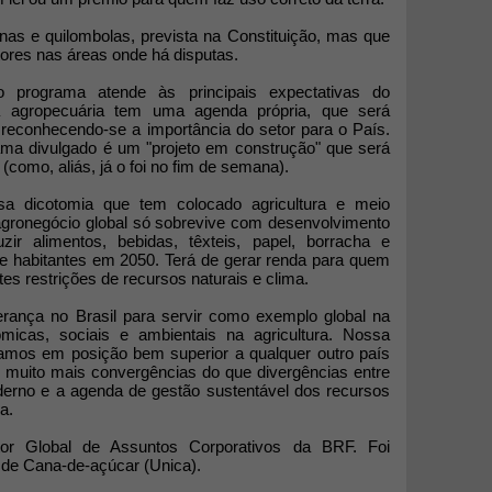
nas e quilombolas, prevista na Constituição, mas que
tores nas áreas onde há disputas.
 programa atende às principais expectativas do
a agropecuária tem uma agenda própria, que será
 reconhecendo-se a importância do setor para o País.
ama divulgado é um "projeto em construção" que será
como, aliás, já o foi no fim de semana).
a dicotomia que tem colocado agricultura e meio
gronegócio global só sobrevive com desenvolvimento
zir alimentos, bebidas, têxteis, papel, borracha e
de habitantes em 2050. Terá de gerar renda para quem
tes restrições de recursos naturais e clima.
ança no Brasil para servir como exemplo global na
micas, sociais e ambientais na agricultura. Nossa
tamos em posição bem superior a qualquer outro país
á muito mais convergências do que divergências entre
erno e a agenda de gestão sustentável dos recursos
a.
r Global de Assuntos Corporativos da BRF. Foi
a de Cana-de-açúcar (Unica).