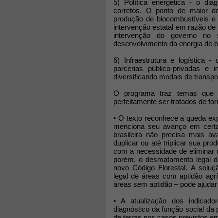
5) Política energética - o dia
corretos. O ponto de maior de
produção de biocombustíveis e 
intervenção estatal em razão de p
intervenção do governo no 
desenvolvimento da energia de b
6) Infraestrutura e logística 
parcerias público-privadas e 
diversificando modais de transpo
O programa traz temas que
perfeitamente ser tratados de for
• O texto reconhece a queda ex
menciona seu avanço em certas
brasileira não precisa mais a
duplicar ou até triplicar sua p
com a necessidade de eliminar 
porém, o desmatamento legal de
novo Código Florestal. A solu
legal de áreas com aptidão agr
áreas sem aptidão – pode ajudar 
• A atualização dos indicado
diagnóstico da função social da 
de terras nos casos previstos em