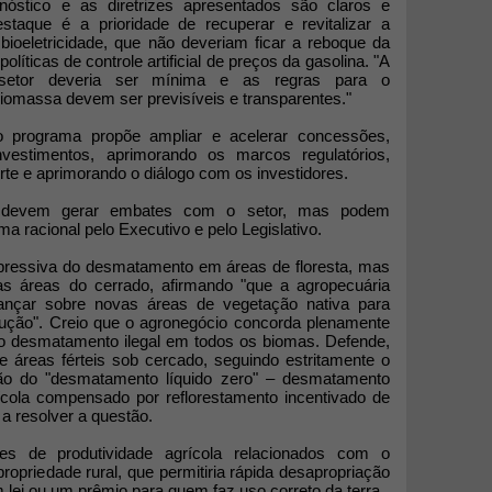
gnóstico e as diretrizes apresentados são claros e
staque é a prioridade de recuperar e revitalizar a
bioeletricidade, que não deveriam ficar a reboque da
olíticas de controle artificial de preços da gasolina. "A
setor deveria ser mínima e as regras para o
iomassa devem ser previsíveis e transparentes."
- o programa propõe ampliar e acelerar concessões,
investimentos, aprimorando os marcos regulatórios,
rte e aprimorando o diálogo com os investidores.
 devem gerar embates com o setor, mas podem
ma racional pelo Executivo e pelo Legislativo.
pressiva do desmatamento em áreas de floresta, mas
 áreas do cerrado, afirmando "que a agropecuária
vançar sobre novas áreas de vegetação nativa para
rodução". Creio que o agronegócio concorda plenamente
o desmatamento ilegal em todos os biomas. Defende,
 áreas férteis sob cercado, seguindo estritamente o
ção do "desmatamento líquido zero" – desmatamento
ícola compensado por reflorestamento incentivado de
a resolver a questão.
res de produtividade agrícola relacionados com o
propriedade rural, que permitiria rápida desapropriação
 lei ou um prêmio para quem faz uso correto da terra.