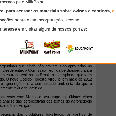
gronegócio na última semana. Esteve numa importante
o, jantou com 60 lideranças na sexta-feira e seus
 pessoas-chave do setor.
 viveu momentos de atrito com Marina no período em
mbiente. Exemplos são os embates em tomo do Código
soja transgênica, num momento em que produtores
argentinas que ainda não haviam sido aprovadas no
s. Desde então a Comissão Técnica de Biossegurança
entes transgênicas no Brasil, a exemplo do que vem
o. O novo Código Florestal virou lei em maio de 2012
e o agronegócio e a comunidade ambiental de que o
amente o que foi definido.
conversas com Marina e seu grupo nos últimos cinco
a análise das perspectivas dos temas do agronegócio
o, recém-divulgado.
tência dos produtores brasileiros, os ganhos de