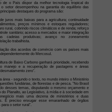
to de o País dispor da melhor tecnologia tropical do
 o setor desempenhou na garantia do equilíbrio das
 principais destaques do programa são:
s de juros mais baixas para a agricultura; continuidade
 alimentos, preços mínimos e estoques reguladores;
 rural, cobrindo riscos climáticos e de renda; reforço
trole sanitário; acesso a mercados e maior integração
nas cadeias produtivas; avanço no zoneamento
slação trabalhista.
pliação dos acordos de comércio com os países mais
independentemente do Mercosul.
ultura de Baixo Carbono ganhará prioridade, recebendo
r o manejo e a recuperação de pastagens e áreas
"desmatamento zero".
 área - segundo o texto, no mundo inteiro o Ministério
uestões fundiárias, de florestas e de pesca. "No Brasil
ando desses temas, disputando o mesmo orçamento e
 do Planalto, ao Legislativo, à mídia e à sociedade em
gronegócio mais uma dezena de ministérios e duas
as. É preciso enxugar esse emaranhado de órgãos
ara o setor rural".