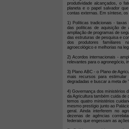
produtividade alcançados, o fa
planeta e o papel salvador que
contas externas. Em síntese, os
1) Políticas tradicionais - taxa
das políticas de aquisição de
ampliação de programas de seguro
das estruturas de pesquisa e con
dos produtores familiares 
agroecológico e melhorias na legi
2) Acordos internacionais - am
relevantes para o agronegócio, 
3) Plano ABC - o Plano de Agric
mais recursos para estimula
degradadas e buscar a meta de 
4) Governança dos ministérios da
da Agricultura também cuida de q
temos quatro ministérios cuid
mesmo prestígio junto ao Palácio
geral. Ainda interferem no a
dezenas de agências correlat
federais que engessam as ações p