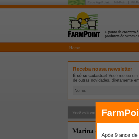
Rede AgriPoint:
MilkPoint
MilkP
Home
Receba nossa newsletter
É só se cadastrar!
Você recebe em p
de outras novidades, diretamente e
Seu Espaço
>
Espaço 
Você está em:
Marina e o agronegócio