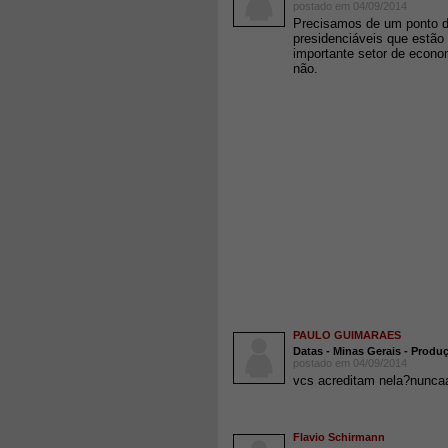
postado em 04/09/2014
Precisamos de um ponto de
presidenciáveis que estão 
importante setor de econom
não.
PAULO GUIMARAES
Datas - Minas Gerais - Produç
postado em 04/09/2014
vcs acreditam nela?nuncaa
Flavio Schirmann