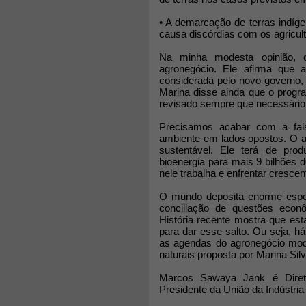
• A demarcação de terras indíge
causa discórdias com os agricul
Na minha modesta opinião, o
agronegócio. Ele afirma que 
considerada pelo novo governo,
Marina disse ainda que o progr
revisado sempre que necessário (
Precisamos acabar com a fals
ambiente em lados opostos. O a
sustentável. Ele terá de produ
bioenergia para mais 9 bilhões 
nele trabalha e enfrentar crescen
O mundo deposita enorme esper
conciliação de questões econô
História recente mostra que es
para dar esse salto. Ou seja, h
as agendas do agronegócio mod
naturais proposta por Marina Silv
Marcos Sawaya Jank é Direto
Presidente da União da Indústri