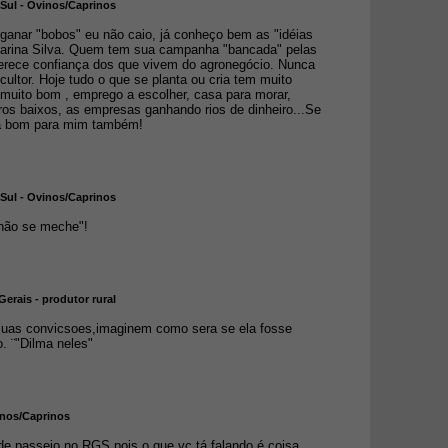
Sul - Ovinos/Caprinos
ganar "bobos" eu não caio, já conheço bem as "idéias
 Marina Silva. Quem tem sua campanha "bancada" pelas
erece confiança dos que vivem do agronegócio. Nunca
cultor. Hoje tudo o que se planta ou cria tem muito
 muito bom , emprego a escolher, casa para morar,
ros baixos, as empresas ganhando rios de dinheiro...Se
tá bom para mim também!
Sul - Ovinos/Caprinos
não se meche"!
Gerais - produtor rural
 suas convicsoes,imaginem como sera se ela fosse
o. ¨"Dilma neles"
vinos/Caprinos
de passeio no RGS,pois o que vc tá falando é coisa