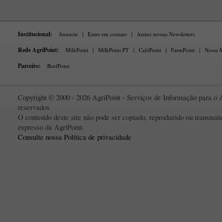
Institucional:
Anuncie
|
Entre em contato
|
Assine nossas Newsletters
Rede AgriPoint:
MilkPoint
|
MilkPoint PT
|
CaféPoint
|
FarmPoint
|
Nossa M
Parceiro:
BeefPoint
Copyright © 2000 - 2026 AgriPoint - Serviços de Informação para o A
reservados
O conteúdo deste site não pode ser copiado, reproduzido ou transmi
expresso da AgriPoint.
Consulte nossa Política de privacidade