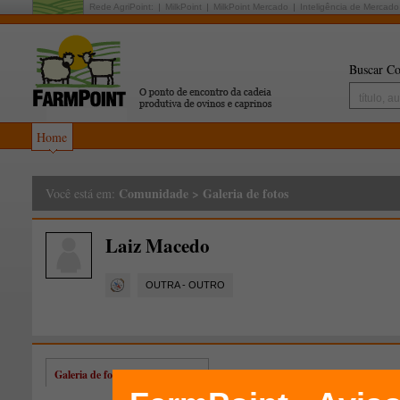
Rede AgriPoint:
MilkPoint
MilkPoint Mercado
Inteligência de Mercado
Buscar Co
Home
Comunidade
>
Galeria de fotos
Você está em:
Laiz Macedo
OUTRA - OUTRO
Galeria de fotos de Laiz Macedo