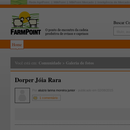
Rede AgriPoint:
MilkPoint
MilkPoint Mercado
Inteligência de Mercado
Buscar Co
Home
Comunidade
>
Galeria de fotos
Você está em:
Dorper Jóia Rara
Por
aluizio lanna moreira junior
- publicado em 02/08/2015
1 comentário