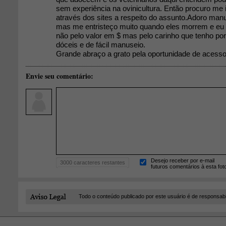
sem experiência na ovinicultura. Então procuro me i
através dos sites a respeito do assunto.Adoro manu
mas me entristeço muito quando eles morrem e eu 
não pelo valor em $ mas pelo carinho que tenho por
dóceis e de fácil manuseio.
Grande abraço a grato pela oportunidade de acesso
Envie seu comentário:
Desejo receber por e-mail
3000
caracteres restantes
futuros comentários à esta fot
Todo o conteúdo publicado por este usuário é de responsab