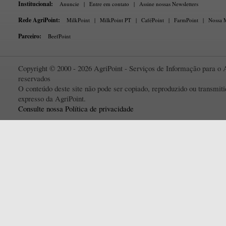
Institucional:
Anuncie
|
Entre em contato
|
Assine nossas Newsletters
Rede AgriPoint:
MilkPoint
|
MilkPoint PT
|
CaféPoint
|
FarmPoint
|
Nossa M
Parceiro:
BeefPoint
Copyright © 2000 - 2026 AgriPoint - Serviços de Informação para o A
reservados
O conteúdo deste site não pode ser copiado, reproduzido ou transmi
expresso da AgriPoint.
Consulte nossa Política de privacidade