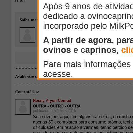
Rara.
Saiba mais sobre o autor desse conteúdo:
aluizio lanna moreira junior
Rio Casca - Minas Gerais
Produção de ovinos
Avalie esse conteúdo:
(1 estrelas)
Comentários:
Rosny Aryon Conrad
OUTRA - OUTRO - OUTRA
publicado em 17/08/2015
Sou novo por aqui, crio alguns carneiros, na minha
apenas 50 exemplares para consumo próprio, tenho
dificuldades em relação a vermes, tenho perdido s
que adoecem e os veterinários daqui entendem po