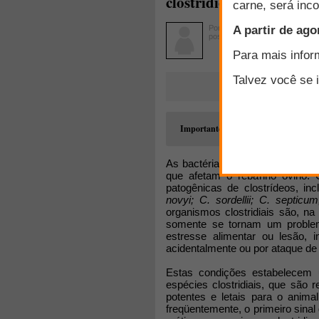
clostridioses em ovinos
Por
Sebastião Faria Intervet
postado em 26/11/2008
Esta seção é reservad
Importante
As informações veicula
representam o pensamen
As bactérias clostridiais são 
que afetam o rebanho ovino. 
patogênicas de clostrídeos, in
novyi; C. sordellii; C. septicu
organismos clostridiais são, na 
somente se tornam um problem
estresse alimentar ou lesão, 
acidentalmente ou por ataque de 
Estas condições estabelecem 
espécies clostridiais, que são
potentes e letais para o anima
freqüentemente, o primeiro sina