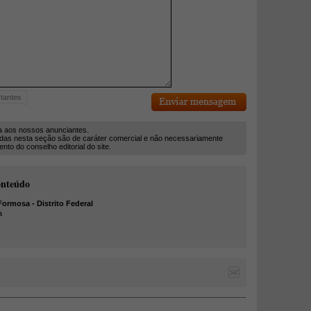
tantes
a aos nossos anunciantes.
das nesta seção são de caráter comercial e não necessariamente
to do conselho editorial do site.
onteúdo
rmosa - Distrito Federal
a