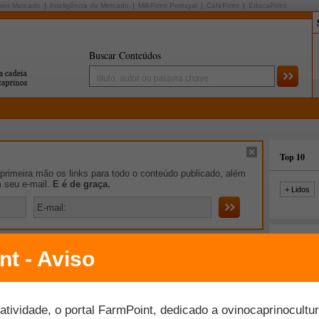
oint Mercado
Inteligência de Mercado
MilkPoint Portugal
CaféPoint
EducaPoint
Buscar Conteúdos
Top 10
rimeira mão os links para todo o conteúdo publicado, além
m seu e-mail.
E é de graça.
+ Lidos
gias de vacinação eficaz contra