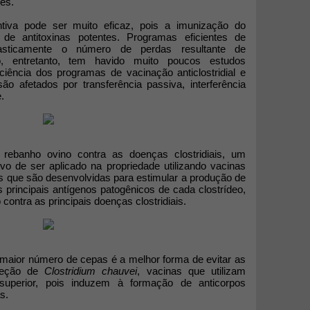
ses.
ntiva pode ser muito eficaz, pois a imunização do
de antitoxinas potentes. Programas eficientes de
asticamente o número de perdas resultante de
o, entretanto, tem havido muito poucos estudos
ciência dos programas de vacinação anticlostridial e
 afetados por transferência passiva, interferência
.
rebanho ovino contra as doenças clostridiais, um
o de ser aplicado na propriedade utilizando vacinas
ntes que são desenvolvidas para estimular a produção de
s principais antígenos patogênicos de cada clostrídeo,
contra as principais doenças clostridiais.
 maior número de cepas é a melhor forma de evitar as
xceção de
Clostridium chauvei
, vacinas que utilizam
superior, pois induzem à formação de anticorpos
s.