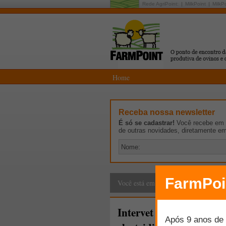
Rede AgriPoint:
MilkPoint
MilkP
Home
Receba nossa newsletter
É só se cadastrar!
Você recebe em p
de outras novidades, diretamente e
Parceiros
>
Novidades
Você está em:
Intervet alerta: Estraté