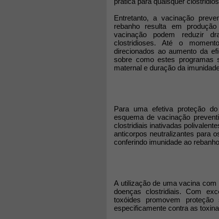
prática para quaisquer clostridio
Entretanto, a vacinação preve
rebanho resulta em produção 
vacinação podem reduzir dr
clostridioses. Até o moment
direcionados ao aumento da efi
sobre como estes programas são
maternal e duração da imunidade
Para uma efetiva proteção do 
esquema de vacinação preventiv
clostridiais inativadas polivale
anticorpos neutralizantes para o
conferindo imunidade ao rebanho 
A utilização de uma vacina com
doenças clostridiais. Com e
toxóides promovem proteção 
especificamente contra as toxina