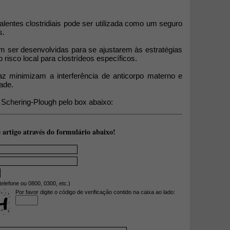
lentes clostridiais pode ser utilizada como um seguro
s.
m ser desenvolvidas para se ajustarem às estratégias
risco local para clostrídeos específicos.
caz minimizam a interferência de anticorpo materno e
ade.
 Schering-Plough pelo box abaixo:
 artigo através do formulário abaixo!
telefone ou 0800, 0300, etc.)
Por favor digite o código de verificação contido na caixa ao lado: