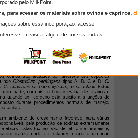
a aos nossos anunciantes.
das nesta seção são de caráter comercial e não necessariamente
to do conselho editorial do site.
reconhecidas mundialmente como importantes patógenos
Os ovinos são afetados por diversas das espécies
cluindo
Clostridium perfringens
tipos A, B, C e D;
C.
m; C. chauvoei; C. haemolyticum; e C. tetani
. Estes
maior parte, normais na flora intestinal dos ovinos e
a quando um cordeiro está sujeito a situações de
imposto durante procedimentos normais de manejo,
parasitas.
um ambiente de crescimento favorável para várias
 responsáveis pela produção de toxinas extremamente
l afetado. Estas toxinas são de tal forma mortais e,
l da doença é a morte, e o tratamento não é uma opção