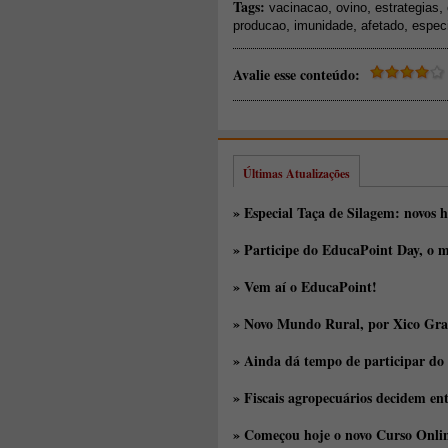
Tags:
,
,
,
vacinacao
ovino
estrategias
,
,
,
producao
imunidade
afetado
espec
Avalie esse conteúdo:
Últimas Atualizações
» Especial Taça de Silagem: novos h
» Participe do EducaPoint Day, o m
» Vem aí o EducaPoint!
» Novo Mundo Rural, por Xico Gra
» Ainda dá tempo de participar do
» Fiscais agropecuários decidem en
» Começou hoje o novo Curso Onlin