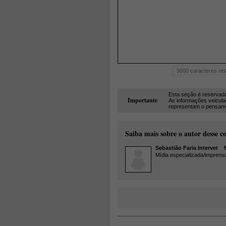
3000
caracteres res
Esta seção é reservad
Importante
As informações veicula
representam o pensamen
Saiba mais sobre o autor desse c
Sebastião Faria Intervet
Fo
Mídia especializada/imprens