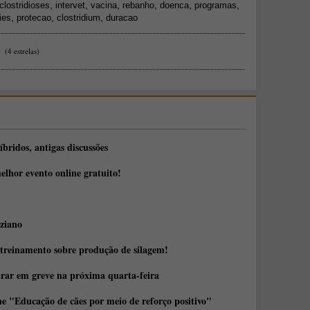
,
,
,
,
,
,
clostridioses
intervet
vacina
rebanho
doenca
programas
,
,
,
ies
protecao
clostridium
duracao
(4 estrelas)
íbridos, antigas discussões
elhor evento online gratuito!
ziano
 treinamento sobre produção de silagem!
trar em greve na próxima quarta-feira
e "Educação de cães por meio de reforço positivo"