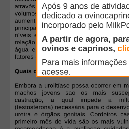
através das fezes. Dietas ricas em g
volumoso diminuem a formação de sal
aumentam a quantidade de fósforo excre
principal causa de urolitíase é o uso de
níveis excessivos de fósforo e magné
relação de cálcio:fósforo está desbalan
água e fontes de água ricas em min
fatores que contribuem para a formação d
Quais categorias animais são susceptí
Embora a urolitíase possa ocorrer em ma
machos jovens são os mais suscep
castração, a qual impede a influ
(testosterona) necessária para o desenv
uretra e órgãos genitais. Cordeiros ca
primeiro mês de vida são os mais vuln
recomendação é a avaliação cuidado