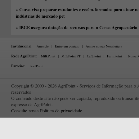
» Curso visa preparar estudantes e recém-formados para atuar no
indústrias do mercado pet
» IBGE assegura dotação de recursos para o Censo Agropecuário
Institucional:
Anuncie
|
Entre em contato
|
Assine nossas Newsletters
Rede AgriPoint:
MilkPoint
|
MilkPoint PT
|
CaféPoint
|
FarmPoint
|
Nossa M
Parceiro:
BeefPoint
Copyright © 2000 - 2026 AgriPoint - Serviços de Informação para o A
reservados
O conteúdo deste site não pode ser copiado, reproduzido ou transmi
expresso da AgriPoint.
Consulte nossa Política de privacidade