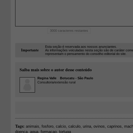
3000
caracteres restantes
Esta seção é reservada aos nossos anunciantes.
Importante
As informações veiculadas nesta seção são de caráter come
representam o pensamento do conselho editorial do site.
Saiba mais sobre o autor desse conteúdo
Regina Valle
Botucatu - São Paulo
Consultoria/extensão rural
Tags:
,
,
,
,
,
,
,
animais
fosforo
calcio
calculo
urina
ovinos
caprinos
mac
,
,
,
doenca
agua
formacao
tortuga