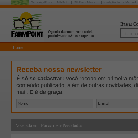
Rede AgriPoint:
MilkPoint
MilkPoint Mercado
Inteligência de Mercado
Buscar Co
Home
Receba nossa newsletter
É só se cadastrar!
Você recebe em primeira mão 
conteúdo publicado, além de outras novidades, d
mail.
E é de graça.
Parceiros
>
Novidades
Você está em: