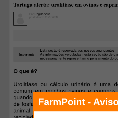
Tortuga alerta: urolitíase em ovinos e capri
Por
Regina Valle
postado em 20/10/2008
Esta seção é reservada aos nossos anunciantes.
Importante
As informações veiculadas nesta seção são de car
necessariamente representam o pensamento do cons
O que é?
Urolitíase ou cálculo urinário é uma 
comum em machos ovinos e caprinos.
quando o cálculo (pedra), geralmente 
de fosfato, localiza-se no aparelho uriná
animal urine. Normalmente, nos rumin
reciclado através da saliva e seu ex