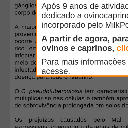
gânglios linfáticos localizados em di
corpo do animal.
A maior fonte de infecção e dissemin
proveniente de abortos e abscessos cuja
ocorre após fistulação. O conteúdo d
rico em
Corynebacterium pseudotuber
infectar direta, através do contato, ou
meio de água, alimentos e solos conta
infectado se torna grande fonte de
doença para todo o rebanho.
O
C. pseudotuberculosis
tem característi
multiplicar-se nas células e também apr
de sobrevivência prolongada em solos ri
Os prejuízos causados pelo Mal
expressivos, chegando a dezenas de mil