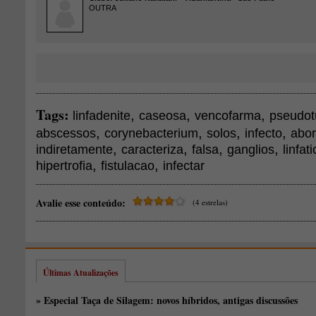
OUTRA
Tags:
,
,
,
linfadenite
caseosa
vencofarma
pseudot
,
,
,
,
abscessos
corynebacterium
solos
infecto
abor
,
,
,
,
indiretamente
caracteriza
falsa
ganglios
linfat
,
,
hipertrofia
fistulacao
infectar
Avalie esse conteúdo:
(4 estrelas)
Últimas Atualizações
» Especial Taça de Silagem: novos híbridos, antigas discussões