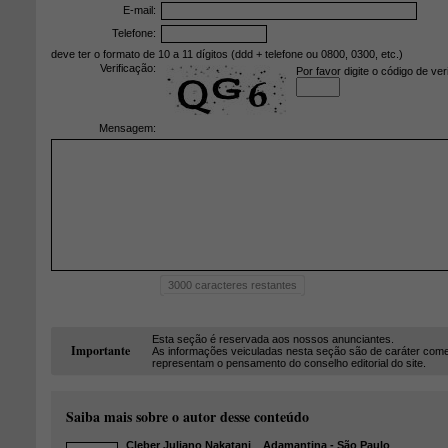
E-mail:
Telefone:
deve ter o formato de 10 a 11 dígitos (ddd + telefone ou 0800, 0300, etc.)
Verificação:
Por favor digite o código de ver
Mensagem:
3000
caracteres restantes
Esta seção é reservada aos nossos anunciantes.
Importante
As informações veiculadas nesta seção são de caráter come
representam o pensamento do conselho editorial do site.
Saiba mais sobre o autor desse conteúdo
Cleber Juliano Nakatani
Adamantina - São Paulo