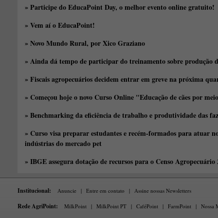
» Participe do EducaPoint Day, o melhor evento online gratuito!
» Vem aí o EducaPoint!
» Novo Mundo Rural, por Xico Graziano
» Ainda dá tempo de participar do treinamento sobre produção d
» Fiscais agropecuários decidem entrar em greve na próxima quar
» Começou hoje o novo Curso Online "Educação de cães por meio 
» Benchmarking da eficiência de trabalho e produtividade das fa
» Curso visa preparar estudantes e recém-formados para atuar no
indústrias do mercado pet
» IBGE assegura dotação de recursos para o Censo Agropecuário
Institucional:
Anuncie
|
Entre em contato
|
Assine nossas Newsletters
Rede AgriPoint:
MilkPoint
|
MilkPoint PT
|
CaféPoint
|
FarmPoint
|
Nossa M