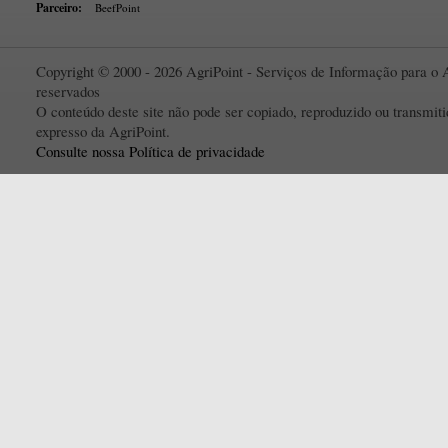
Parceiro:
BeefPoint
Copyright © 2000 - 2026 AgriPoint - Serviços de Informação para o A
reservados
O conteúdo deste site não pode ser copiado, reproduzido ou transmi
expresso da AgriPoint.
Consulte nossa Política de privacidade