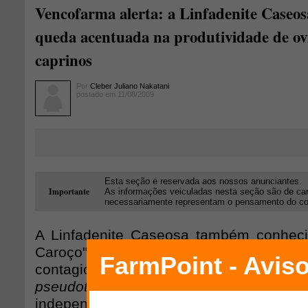
Vencofarma alerta: a Linfadenite Caseos
queda acentuada na produtividade de ov
caprinos
Por
Cleber Juliano Nakatani
postado em 11/08/2009
Esta seção é reservada aos nossos anunciantes.
Importante
As informações veiculadas nesta seção são de car
necessariamente representam o pensamento do cons
A Linfadenite Caseosa também conhec
Caroço" ou falsa tuberculose; é um
contagiosa crônica causada pela bactéri
pseudotuberculosis
. Acomete ovin
independente de raça e, caracteriza-se p