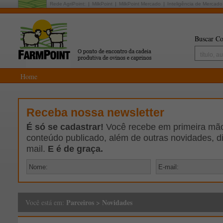
Rede AgriPoint:
MilkPoint
MilkPoint Mercado
Inteligência de Mercado
Buscar Co
Home
Receba nossa newsletter
É só se cadastrar!
Você recebe em primeira mão 
conteúdo publicado, além de outras novidades, d
mail.
E é de graça.
Parceiros
>
Novidades
Você está em: