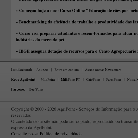
» Começou hoje o novo Curso Online "Educação de cães por meio 
» Benchmarking da eficiência de trabalho e produtividade das fa
» Curso visa preparar estudantes e recém-formados para atuar no
indústrias do mercado pet
» IBGE assegura dotação de recursos para o Censo Agropecuário
Institucional:
Anuncie
|
Entre em contato
|
Assine nossas Newsletters
Rede AgriPoint:
MilkPoint
|
MilkPoint PT
|
CaféPoint
|
FarmPoint
|
Nossa M
Parceiro:
BeefPoint
Copyright © 2000 - 2026 AgriPoint - Serviços de Informação para o A
reservados
O conteúdo deste site não pode ser copiado, reproduzido ou transmi
expresso da AgriPoint.
Consulte nossa Política de privacidade