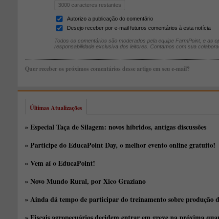
3000
caracteres restantes
Autorizo a publicação do comentário
Desejo receber por e-mail futuros comentários à esta notícia
Todos os comentários são moderados pela equipe FarmPoint, e as op
responsabilidade exclusiva dos leitores. Contamos com sua colabora
Quer receber os próximos comentários desse artigo em seu e-mail?
Últimas Atualizações
» Especial Taça de Silagem: novos híbridos, antigas discussões
» Participe do EducaPoint Day, o melhor evento online gratuito!
» Vem aí o EducaPoint!
» Novo Mundo Rural, por Xico Graziano
» Ainda dá tempo de participar do treinamento sobre produção d
» Fiscais agropecuários decidem entrar em greve na próxima quar