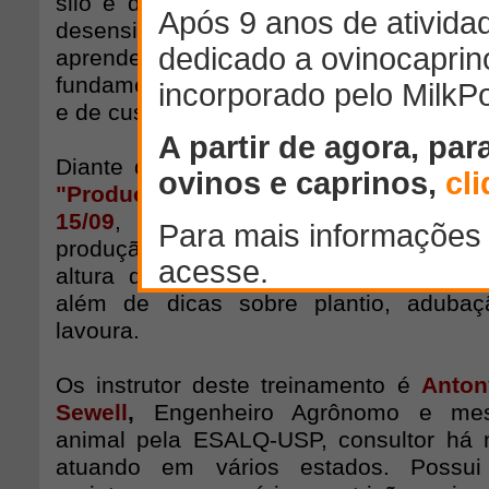
silo e da cultura a ser colhida, até o 
desensilagem e fornecimento aos anim
aprender como reduzir as perdas inerent
fundamental para garantir um volumoso 
e de custo reduzido.
Diante da importância do assunto, o 
"Produção Econômica de Silagem"
, qu
15/09
, trará dicas e informações p
produção eficiente de silagem, como o po
altura do corte, o maquinário necessár
além de dicas sobre plantio, aduba
lavoura.
Os instrutor deste treinamento é
Anton
Sewell
,
Engenheiro Agrônomo e mest
animal pela ESALQ-USP, consultor há 
atuando em vários estados. Possui