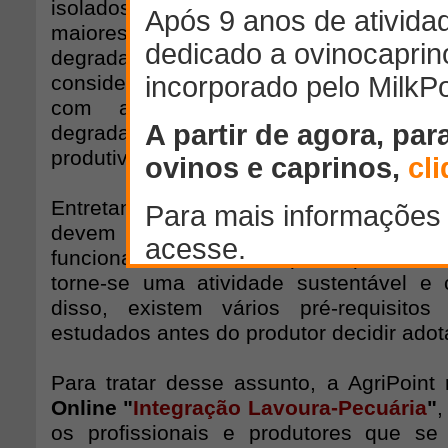
isolados de agricultura ou de pecuá
maiores problemas enfrentados na pecu
degradação das pastagens, este siste
considerado uma alternativa viável para 
com a recuperação ou formação
degradadas, e consequentemen
produtividade da pecuária.
Entretanto, os produtores que desejam a
devem ter cautela e amplo co
funcionamento da ILP para que de f
torne-se uma atividade sustentável e 
disso, existem vários pré-requisit
estudados antes do produtor decidir adot
Para tratar desse assunto, a AgriPoint
Online "
Integração Lavoura-Pecuária
"
,
os profissionais e produtores que se