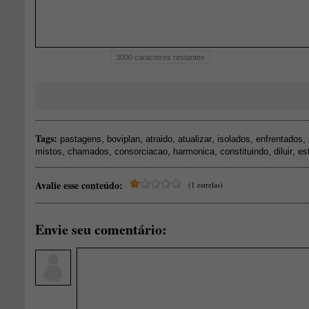
3000
caracteres restantes
Tags:
,
,
,
,
,
,
pastagens
boviplan
atraido
atualizar
isolados
enfrentados
,
,
,
,
,
,
mistos
chamados
consorciacao
harmonica
constituindo
diluir
es
Avalie esse conteúdo:
(1 estrelas)
Envie seu comentário: