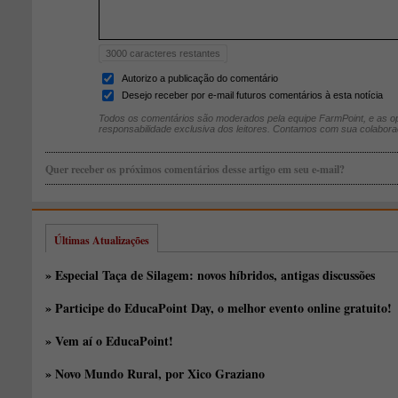
3000
caracteres restantes
Autorizo a publicação do comentário
Desejo receber por e-mail futuros comentários à esta notícia
Todos os comentários são moderados pela equipe FarmPoint, e as op
responsabilidade exclusiva dos leitores. Contamos com sua colabora
Quer receber os próximos comentários desse artigo em seu e-mail?
Últimas Atualizações
» Especial Taça de Silagem: novos híbridos, antigas discussões
» Participe do EducaPoint Day, o melhor evento online gratuito!
» Vem aí o EducaPoint!
» Novo Mundo Rural, por Xico Graziano