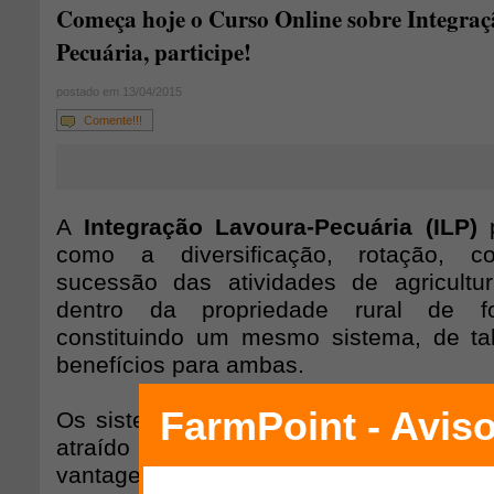
Começa hoje o Curso Online sobre Integra
Pecuária, participe!
postado em 13/04/2015
Comente!!!
A
Integração Lavoura-Pecuária (ILP)
p
como a diversificação, rotação, co
sucessão das atividades de agricultu
dentro da propriedade rural de f
constituindo um mesmo sistema, de ta
benefícios para ambas.
Os sistemas mistos de exploração ch
atraído a atenção dos profissionais do 
vantagens que apresentam em relaç