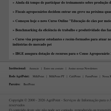
» Ainda dá tempo de participar do treinamento sobre produção d
» Fiscais agropecuários decidem entrar em greve na próxima quar
» Começou hoje o novo Curso Online "Educação de cães por meio 
» Benchmarking da eficiência de trabalho e produtividade das fa
» Curso visa preparar estudantes e recém-formados para atuar no
indústrias do mercado pet
» IBGE assegura dotação de recursos para o Censo Agropecuário
Institucional:
Anuncie
|
Entre em contato
|
Assine nossas Newsletters
Rede AgriPoint:
MilkPoint
|
MilkPoint PT
|
CaféPoint
|
FarmPoint
|
Nossa M
Parceiro:
BeefPoint
Copyright © 2000 - 2026 AgriPoint - Serviços de Informação para o A
reservados
O conteúdo deste site não pode ser copiado, reproduzido ou transmi