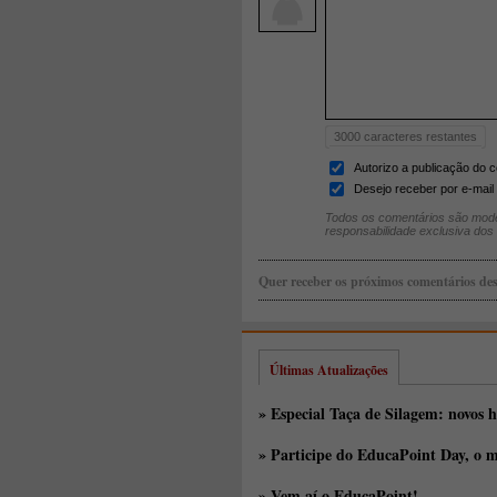
3000
caracteres restantes
Autorizo a publicação do 
Desejo receber por e-mail 
Todos os comentários são mode
responsabilidade exclusiva dos
Quer receber os próximos comentários des
Últimas Atualizações
» Especial Taça de Silagem: novos h
» Participe do EducaPoint Day, o m
» Vem aí o EducaPoint!