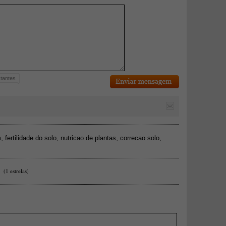
tantes
,
,
,
,
m
fertilidade do solo
nutricao de plantas
correcao solo
(1 estrelas)