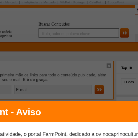
oint Mercado
Inteligência de Mercado
MilkPoint Portugal
CaféPoint
EducaPoint
Buscar Conteúdos
Top 10
rimeira mão os links para todo o conteúdo publicado, além
m seu e-mail.
E é de graça.
+ Lidos
ovas do FarmPoint
ine "Correção e adubação do