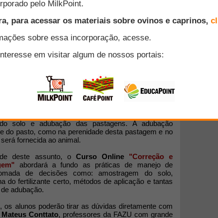
çamento do
Curso Online
"Correção e adubação do
nde auxiliar aqueles que querem obter o máximo
agens.
inda considerarem o pasto como uma cultura que não
 outras culturas agrícolas, é fundamental realizar o
de do solo e adubação das pastagens. A adubação
dade do pasto, como na perenidade desta pastagem e no
 será fornecida ao animal.
ade deste assunto, o
Curso Online
"Correção e
gem"
abordará a fundo as práticas de manejo de
 tomada de decisões como: amostragem do solo,
ha do fertilizante certo, métodos de aplicação e tantas
 de adubação.
, os alunos poderão tirar as dúvidas diretamente com
e
Mateus Conttato
, professores da FAZU com grande