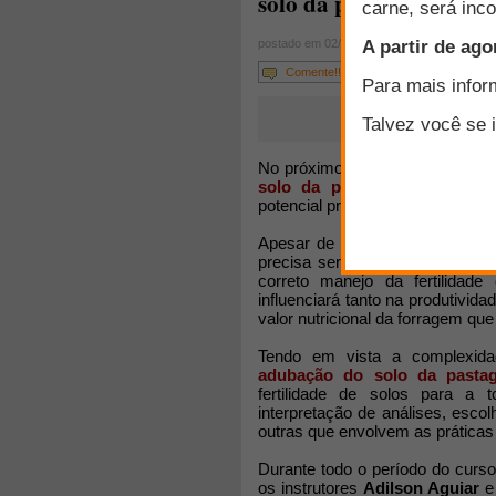
solo da pastagem"
postado em 02/09/2015
Comente!!!
No próximo mês teremos o lan
solo da pastagem"
que prete
potencial produtivo de suas past
Apesar de muitos produtores a
precisa ser adubada assim como
correto manejo da fertilida
influenciará tanto na produtivi
valor nutricional da forragem que
Tendo em vista a complexid
adubação do solo da pasta
fertilidade de solos para a
interpretação de análises, escol
outras que envolvem as práticas
Durante todo o período do curso
os instrutores
Adilson Aguiar