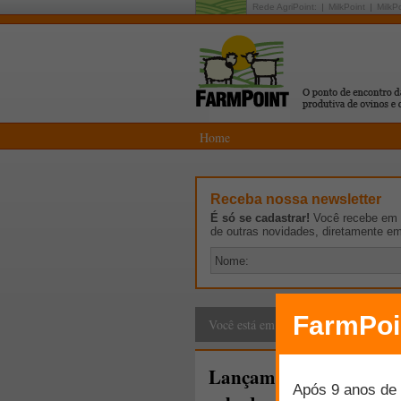
Rede AgriPoint:
MilkPoint
MilkP
Home
Receba nossa newsletter
É só se cadastrar!
Você recebe em p
de outras novidades, diretamente e
farmpoint.com.br
>
N
Você está em:
Lançamento- Curso Onl