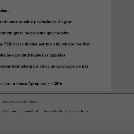
ziano
 treinamento sobre produção de silagem!
trar em greve na próxima quarta-feira
e "Educação de cães por meio de reforço positivo"
abalho e produtividade das fazendas
 recém-formados para atuar no agronegócio e nas
os para o Censo Agropecuário 2016
|
Assine nossas Newsletters
|
CaféPoint
|
FarmPoint
|
Nossa Matilha
|
Cursos Online