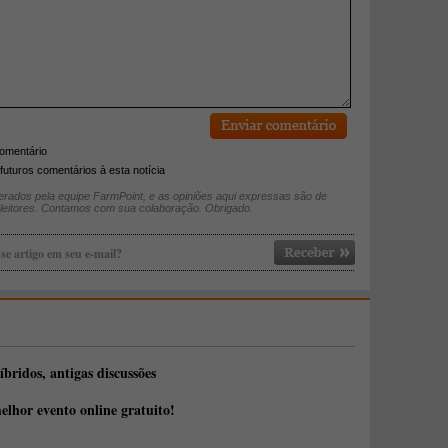
comentário
futuros comentários à esta notícia
rados pela equipe FarmPoint, e as opiniões aqui expressas são de
 leitores. Contamos com sua colaboração. Obrigado.
se artigo em seu e-mail?
íbridos, antigas discussões
elhor evento online gratuito!