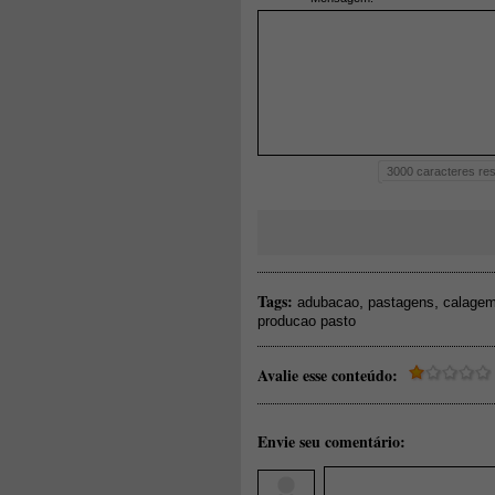
3000
caracteres res
Tags:
,
,
adubacao
pastagens
calage
producao pasto
Avalie esse conteúdo:
Envie seu comentário: